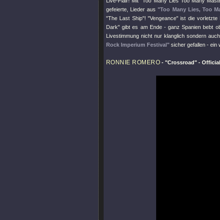
Live-Flair! Mit
"Too Many Lies Too Many Mast
gefeierte, Lieder aus
"Too Many Lies, Too M
"The Last Ship"
!
"Vengeance"
ist die vorletz
Dark"
gibt es am Ende - ganz Spanien bebt ob
Livestimmung nicht nur klanglich sondern au
Rock Imperium Festival"
sicher gefallen - ein 
RONNIE ROMERO
-
"Crossroad"
- Officia