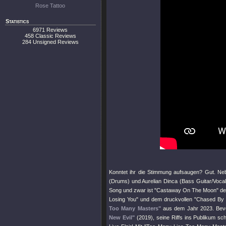
Rose Tattoo
Statistics
6971 Reviews
458 Classic Reviews
284 Unsigned Reviews
Konntet ihr die Stimmung aufsaugen? Gut. Ne
(Drums) und Aurelian Dinca (Bass Guitar/Vocal
Song und zwar ist
"Castaway On The Moon"
de
Losing You"
und dem druckvollen
"Chased By
Too Many Masters"
aus dem Jahr 2023. Be
New Evil"
(2019), seine Riffs ins Publikum sc