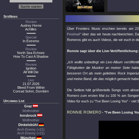
SiteNews
Review
Audrey Horne
Über Frontiers Music erschien bereits am 
Achilles
Festival"
über das wir heute nachberichten. 
Special
Romeros gibt es auch Videos, die wir euch in die
In Extremo
Review
Ronnie sagt über die Live-Veröffentlichung:
North Sea Echoes
How To Cast A Shadow
„Ich wollte unbedingt ein Live-Album veröffen
Review
Fähigkeiten die Musiker an meiner Seite haben
Ignition
All Will Die
besseren Ort als mein geliebtes Rock Imperiu
und meine Band, die das möglich gemacht haben! 
Live
21.07.2026
Bleed From Within
Die Setliste hält größtenteils Songs vom aktu
Conrad Sohm, Dornbirn
Romero zum ersten Mal zu 100 % am Songwriting
Upcoming Live
Video für euch zu
"I've Been Losing You"
- viel
Graz
Wolfmother
RONNIE ROMERO
-
"I've Been Losing Yo
Innsbruck
Wolfmother
Dinkelsbühl
Arch Enemy (+21)
Arch Enemy (+21)
München