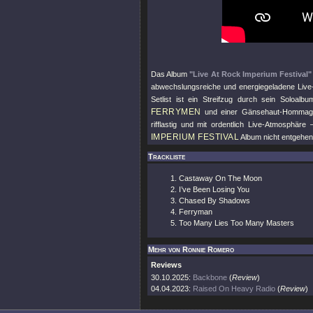
Das Album
"Live At Rock Imperium Festival"
abwechslungsreiche und energiegeladene Live
Setlist ist ein Streifzug durch sein Soloalb
FERRYMEN
und einer Gänsehaut-Homma
rifflastig und mit ordentlich Live-Atmosphäre
IMPERIUM FESTIVAL
Album nicht entgehen
Trackliste
Castaway On The Moon
I’ve Been Losing You
Chased By Shadows
Ferryman
Too Many Lies Too Many Masters
Mehr von Ronnie Romero
Reviews
30.10.2025:
Backbone
(
Review
)
04.04.2023:
Raised On Heavy Radio
(
Review
)