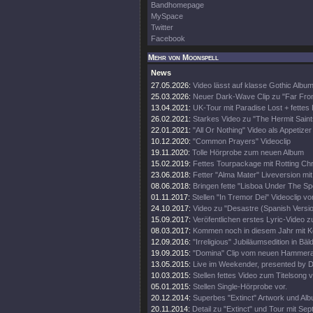
Bandhomepage
MySpace
Twitter
Facebook
Mehr von Moonspell
News
27.05.2026:
Video lässt auf klasse Gothic Album
25.03.2026:
Neuer Dark-Wave Clip zu "Far Fr
13.04.2021:
UK-Tour mit Paradise Lost + fettes 
26.02.2021:
Starkes Video zu "The Hermit Saint
22.01.2021:
"All Or Nothing" Video als Appetizer
10.12.2020:
"Common Prayers" Videoclip
19.11.2020:
Tolle Hörprobe zum neuen Album
15.02.2019:
Fettes Tourpackage mit Rotting Chr
23.06.2018:
Fetter "Alma Mater" Liveversion mit
08.06.2018:
Bringen fette "Lisboa Under The Sp
01.11.2017:
Stellen "In Tremor Dei" Videoclip vo
24.10.2017:
Video zu "Desastre (Spanish Versio
15.09.2017:
Veröfentlichen erstes Lyric-Video z
08.03.2017:
Kommen noch in diesem Jahr mit 
12.09.2016:
"Irreligious" Jubiläumsedition in Bäl
19.09.2015:
"Domina" Clip vom neuen Hammer
13.05.2015:
Live im Weekender, presented by 
10.03.2015:
Stellen fettes Video zum Titelsong v
05.01.2015:
Stellen Single-Hörprobe vor.
20.12.2014:
Superbes "Extinct" Artwork und Alb
20.11.2014:
Detail zu "Extinct" und Tour mit Sept