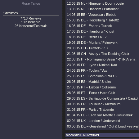
Rose Tattoo
12.03.15 NL - Nijmegen / Doornroosje
13.03.15 NL - Haarlem / Patronaat
Statistics
14.03.15 BE - Vosselaar / Biebob
7713 Reviews
15.03.15 DE - Heidelberg / Halle02
912 Berichte
26 Konzerte/Festivals
16.03.15 DE - Essen / Turock
17.03.15 DE - Hamburg / Knust
18.03.15 DE - Berlin / K 17
19.03.15 DE - Munich / Feierwerk
20.03.15 CH - Pratteln / Z 7
21.03.15 CH - Vevey / The Rocking Chair
22.03.15 IT - Romagnano Sesia / R'n'R Arena
23.03.15 FR - Lyon / Ninkasi Kao
24.03.15 FR - Toulon / Vox
25.03.15 ES - Barcelona / Razz 2
26.03.15 ES - Madrid / Shoko
27.03.15 PT – Lisbon / Coliseum
28.03.15 PT – Porto / Hard Club
29.03.15 ES - Santiago de Compostela / Capitol
30.03.15 FR - Toulouse / Metronum
31.03.15 FR - Paris / Trabendo
01.04.15 LU - Esch sur Alzette / Kulturfabrik
02.04.15 UK - London / Underworld
03.06.15 DE – Geiselwind / Out & Loud Festival
Moonspell im Internet