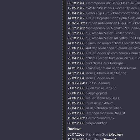
06.10.2014:
Hammertour mit SepticFlesh im Frü
12.05.2012:
"White Skies" als zweiter Clip des K
13.04.2012:
Fetter Clip zu "Lickanthrope" online
14.03.2012:
Erste Hörprobe von "Alpha Noir" onl
11.02.2012:
Drehen aufwändigen Clip zu "Lickan
20.12.2011:
Sind ebenso bei Napalm Rec. gelan
10.12.2008:
"Lusitanian Metal" Trailer online.
07.10.2008:
"Lusitanian Metal" als fettes DVD 
14.07.2008:
Stimmungsvoller "Night Eternal" Vide
25.06.2008:
Auf der polnischen "Satanisten-Watc
08.05.2008:
Erster Videoclip vom neuen Album o
23.04.2008:
"Night Eternal" folgt dem Weg zurü
15.03.2008:
Viel Neues aus Portugal....
14.01.2008:
Ewige Nacht am nächsten Album
14.12.2004:
neues Album in der Mache
22.09.2004:
neues Video online
11.03.2004:
DVD in Planung
21.07.2003:
Buch zur neuen CD
27.06.2003:
Single geplant
24.06.2003:
Neuer Mann am Bass
13.05.2003:
Zum neuen Album
17.04.2003:
In den Norden geflohen
22.03.2003:
Trennen sich von Bassist
11.02.2003:
Horror Soundtrack
08.02.2003:
Vorproduktion
Reviews
05.07.2026:
Far From God
(
Review
)
11.03.2021:
Hermitage
(
Review
)