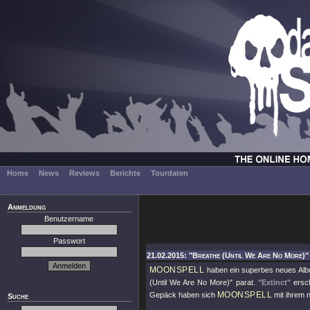
Home
News
Reviews
Berichte
Tourdaten
Anmeldung
Benutzername
Passwort
21.02.2015: "Breathe (Until We Are No More)" 
MOONSPELL
haben ein superbes neues A
(Until We Are No More)" parat.
"Extinct"
ersch
MOONSPELL
Gepäck haben sich
mit ihrem n
Suche