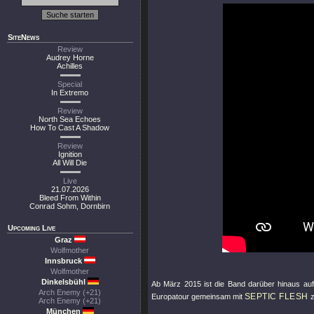
SiteNews
Review
Audrey Horne
Achilles
Special
In Extremo
Review
North Sea Echoes
How To Cast A Shadow
Review
Ignition
All Will Die
Live
21.07.2026
Bleed From Within
Conrad Sohm, Dornbirn
Upcoming Live
Graz
Wolfmother
Innsbruck
Wolfmother
Dinkelsbühl
Ab März 2015 ist die Band darüber hinaus auf
Arch Enemy (+21)
SEPTIC FLESH
Europatour gemeinsam mit
z
Arch Enemy (+21)
München