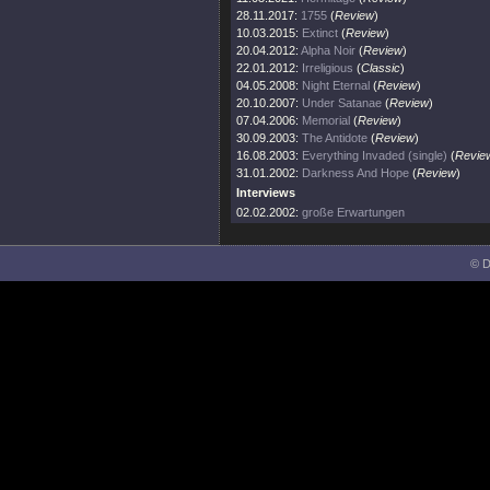
28.11.2017:
1755
(
Review
)
10.03.2015:
Extinct
(
Review
)
20.04.2012:
Alpha Noir
(
Review
)
22.01.2012:
Irreligious
(
Classic
)
04.05.2008:
Night Eternal
(
Review
)
20.10.2007:
Under Satanae
(
Review
)
07.04.2006:
Memorial
(
Review
)
30.09.2003:
The Antidote
(
Review
)
16.08.2003:
Everything Invaded (single)
(
Revie
31.01.2002:
Darkness And Hope
(
Review
)
Interviews
02.02.2002:
große Erwartungen
© D