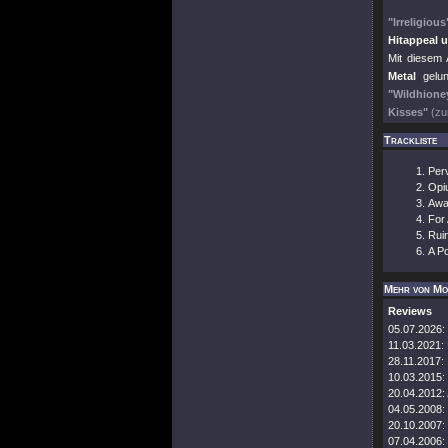
"Irreligious
Hitappeal 
Mit diesem 
Metal
gelun
"Wildhione
Kisses"
(zu
Trackliste
Perv
Opi
Awa
For 
Rui
A Po
Mehr von Mo
Reviews
05.07.2026:
11.03.2021:
28.11.2017:
10.03.2015:
20.04.2012:
04.05.2008:
20.10.2007:
07.04.2006: