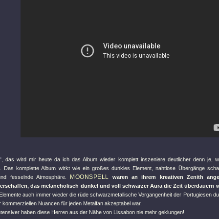
"
, das wird mir heute da ich das Album wieder komplett inszeniere deutlicher denn je, 
. Das komplette Album wirkt wie ein großes dunkles Element, nahtlose Übergänge sch
MOONSPELL
nd fesselnde Atmosphäre.
waren an ihrem kreativen Zenith ang
erschaffen, das melancholisch dunkel und voll schwarzer Aura die Zeit überdauern w
c Elemente auch immer wieder die rüde schwarzmetallische Vergangenheit der Portugiesen d
ler kommerziellen Nuancen für jeden Metalfan akzeptabel war.
intensiver haben diese Herren aus der Nähe von Lissabon nie mehr geklungen!