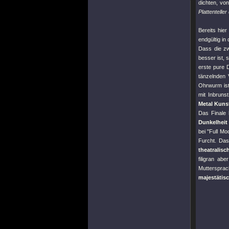
dichten, vo
Plattenteller
Bereits hie
endgültig in
Dass die zw
besser ist, 
erste pure 
tänzelnden 
Ohrwurm ist
mit Inbruns
Metal Kuns
Das Finale 
Dunkelheit
bei
"Full M
Furcht. Das
theatralisc
filigran a
Muttersprac
majestätis