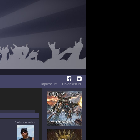
Impressum
Datenschutz
DarksceneTom