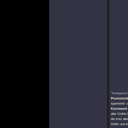
"Irreligious
Prunkstück
spannend u
Kunstwerk 
aller Gothi
die trotz al
Reifer und 