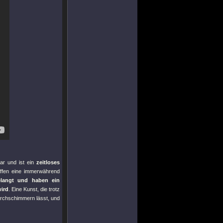
war und ist ein
zeitloses
affen eine immerwährend
elangt und haben ein
ird
. Eine Kunst, die trotz
urchschimmern lässt, und