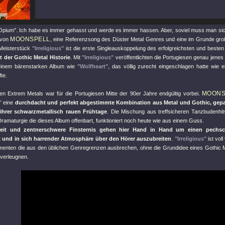
Opium"
. Ich habe es immer gehasst und werde es immer hassen. Aber, soviel muss man sic
MOONSPELL
 von
, eine Referenzsong des Düster Metal Genres und eine im Grunde gr
Meisterstück
"Irreligious"
ist die erste Singleauskoppelung des erfolgreichsten und beste
t der Gothic Metal Historie
. Mit
"Irreligious"
veröffentlichten die Portugiesen genau jenes
inem bärenstarken Album wie
"Wolfheart"
, das völlig zurecht eingeschlagen hatte wie
fte.
MOONS
uen Extrem Metals war für die Portugiesen Mitte der 90er Jahre endgültig vorbei.
"
eine
durchdacht und perfekt abgestimmte Kombination aus Metal und Gothic, gepa
 ihrer schwarzmetallisch rauen Frühtage
. Die Mischung aus treffsicheren Tanzbudenhit
ramaturgie die dieses Album offenbart, funktioniert noch heute wie aus einem Guss.
keit und zentnerschwere Finsternis gehen hier Hand in Hand um einen pechsc
t und in sich harrender Atmosphäre über den Hörer auszubreiten
.
"Irreligious"
ist vol
menten die aus den üblichen Genregrenzen ausbrechen, ohne die Grundidee eines Gothic M
 verleugnen.