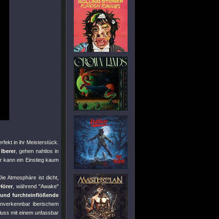
rfekt in ihr Meisterstück.
Iberer
, gehen nahtlos in
r kann ein Einstieg kaum
Die Atmosphäre ist dicht,
Hörer
, während
"Awake"
und furchteinflößende
unverkennbar iberischem
luss mit einem unfassbar