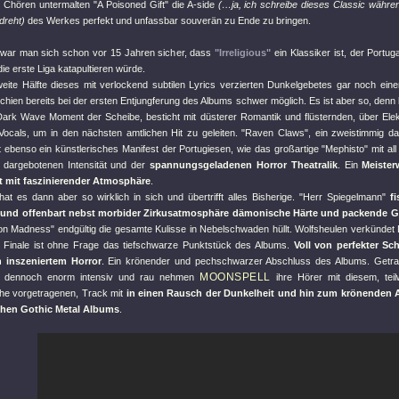
n Chören untermalten
"A Poisoned Gift"
die A-side
(…ja, ich schreibe dieses Classic währe
 dreht)
des Werkes perfekt und unfassbar souverän zu Ende zu bringen.
r war man sich schon vor 15 Jahren sicher, dass
"Irreligious"
ein Klassiker ist, der Portu
 die erste Liga katapultieren würde.
eite Hälfte dieses mit verlockend subtilen Lyrics verzierten Dunkelgebetes gar noch ein
schien bereits bei der ersten Entjungferung des Albums schwer möglich. Es ist aber so, denn
Dark Wave Moment der Scheibe, besticht mit düsterer Romantik und flüsternden, über Ele
Vocals, um in den nächsten amtlichen Hit zu geleiten.
"Raven Claws"
, ein zweistimmig d
 ebenso ein künstlerisches Manifest der Portugiesen, wie das großartige
"Mephisto"
mit al
t dargebotenen Intensität und der
spannungsgeladenen Horror Theatralik
. Ein
Meister
t mit faszinierender Atmosphäre
.
hat es dann aber so wirklich in sich und übertrifft alles Bisherige.
"Herr Spiegelmann"
f
 und offenbart nebst morbider Zirkusatmosphäre dämonische Härte und packende G
oon Madness"
endgültig die gesamte Kulisse in Nebelschwaden hüllt. Wolfsheulen verkündet D
 Finale ist ohne Frage das tiefschwarze Punktstück des Albums.
Voll von perfekter S
h inszeniertem Horror
. Ein krönender und pechschwarzer Abschluss des Albums. Getra
MOONSPELL
ber dennoch enorm intensiv und rau nehmen
ihre Hörer mit diesem, teil
he vorgetragenen, Track mit
in einen Rausch der Dunkelheit und hin zum krönenden 
chen Gothic Metal Albums
.