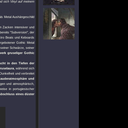
nd sich Vinyl auf meinem
gals Metal Aushängeschild
en Zacken intensiver und
 bereits
"Subversion"
, der
ktro Beats und Keboards
argebotener Gothic Metal
l seiner Schwärze, seiner
werk gruseliger Gothic
ischt in den Tiefen der
ruselaura
, während sich
unkelheit und verbreitet
chauderatmosphäre und
gen und atmosphärisch,
weise in portugiesischer
Abschluss eines düster