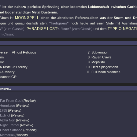
"
ist der nahezu perfekte Sprössling einer lodernden Leidenschaft zwischen Goth
und bodenständiger Metal Düsternis.
MOONSPELL
Album ist
eines der absoluten Referenzalben aus der Sturm und Dr
gen und genau deshalb steht
"Irreligious"
noch heute auf einer Stufe mit Ausnah
PARADISE LOST
TYPE O NEGAT
y"
(zum Classic)
,
’s
"Icon"
(zum Classic)
und dem
m Classic)
.
erse ... Almost Religious
Subversion
um
Raven Claws
ke
Mephisto
A Taste Of Eternity
Herr Spiegelmann
n & Misery
Full Moon Madness
isoned Gift
onspell
Far From God
(
Review
)
Hermitage
(
Review
)
1755
(
Review
)
Extinct
(
Review
)
Alpha Noir
(
Review
)
Night Eternal
(
Review
)
Under Satanae
(
Review
)
Memorial
(
Review
)