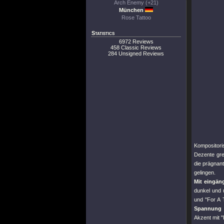
Arch Enemy (+21)
München
Rose Tattoo
Statistics
6972 Reviews
458 Classic Reviews
284 Unsigned Reviews
Kompositoris
Dezente gre
die prägnan
gelingen.
Mit eingän
dunkel und 
und
"For A 
Spannung k
Akzent mit
"