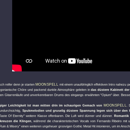
MOONSPELL
ch reifer denn je starten
mit einem unaufdringlich effektiven Intro nahezu pe
gorianische Chöre und packend dunkle Atmosphäre geleiten in
das düstere Kabinett der 
ten Gitarrenläufe und unverkennbaren Drums des eingangs erwähnten
"Opium"
über. Besse
MOONSPELL
giger Leichtigkeit ist man mitten drin im schaurigen Gemach von
. 
undurchsichtig,
Spukmelodien und gruselig düstere Spannung legen sich über den 
Taste Of Eternity"
weitere Klasse offenbaren. Die Luft wird dünner und dünner.
Romantik 
reuzen die Klingen
, während die charakteristischen Vocals von Fernando Ribeiro mit 
Ruin & Misery"
einen weiteren ungeheuer groovigen Gothic Metal Hit intonieren, um im Ansch