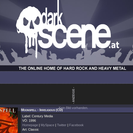
Kein Bild vorhanden.
Moonspell - Irreligious (CD)
Label: Century Media
VÖ: 1996
Homepage
|
MySpace
|
Twitter
|
Facebook
Art: Classic