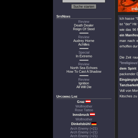
SiteNews
Ich hasse
"
Review
ist
"der"
Hit
Death Dealer
Reign Of Steel
wie das 96 
ein Manifes
Review
Audrey Horne
man nach e
Achilles
erhoffen dur
Special
In Extremo
Die Zeit ra
"Irreligious
Review
North Sea Echoes
dem Spirit
How To Cast A Shadow
packender D
Review
Eingängig
Ignition
Tanzbarkei
All Will Die
Voll von Mo
Kitsches zu
Upcoming Live
Graz
Wolfmother
Rose Tattoo
Innsbruck
Wolfmother
Dinkelsbühl
Arch Enemy (+21)
Arch Enemy (+21)
Arch Enemy (+21)