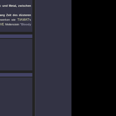
ic und Metal, zwischen
ang Zeit des düsteren
TIAMAT
mewerken wie
’s
IVE
Meilenstein
"Bloody