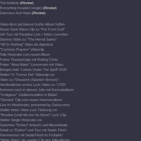
The Antidote
(
Review
)
Everything Invaded (single)
(
Review
)
Darkness And Hope
(
Review
)
Video lässt auf klasse Gothic Album hoffen
Neuer Dark-Wave Clip zu "Far From God"
UK-Tour mit Paradise Lost + fettes Livevideo
Starkes Video zu "The Hermit Saints"
"All Or Nothing" Video als Appetizer
"Common Prayers" Videoclip
Tolle Hörprobe zum neuen Album
Fettes Tourpackage mit Rotting Christ
Fetter "Alma Mater" Liveversion mit Video
Bringen fette "Lisboa Under The Spell"-DVD
Stellen "In Tremor Dei" Videoclip vor
Video zu "Desastre (Spanish Version)"
Veröfentlichen erstes Lyric-Video zu "1755"
Kommen noch in diesem Jahr mit Konzeptalbum-
"Irreligious" Jubiläumsedition in Bälde!
"Domina" Clip vom neuen Hammeralbum
Live im Weekender, presented by Darkscene!
Stellen fettes Video zum Titelsong vor.
"Breathe (Until We Are No More)" Lyric-Clip.
Stellen Single-Hörprobe vor.
Superbes "Extinct" Artwork und Albumdetails.
Detail zu "Extinct" und Tour mit Septic Flesh.
Hammertour mit SepticFlesh im Frühjahr!
"White Skies" als zweiter Clip des Killeralbums.