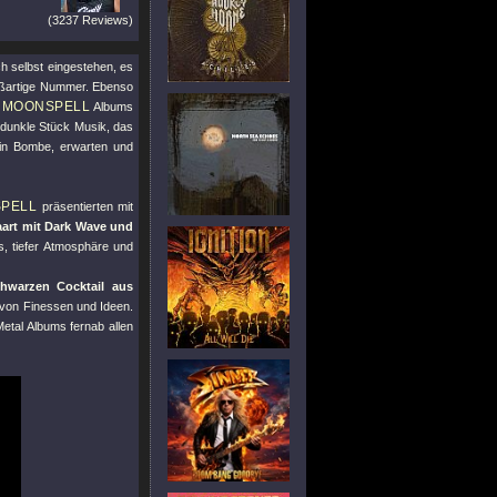
(3237 Reviews)
h selbst eingestehen, es
oßartige Nummer. Ebenso
MOONSPELL
n
Albums
 dunkle Stück Musik, das
 ein Bombe, erwarten und
PELL
präsentierten mit
art mit Dark Wave und
s, tiefer Atmosphäre und
hwarzen Cocktail aus
l von Finessen und Ideen.
etal Albums fernab allen