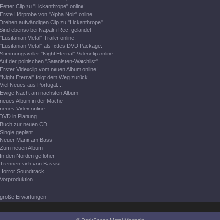
Fetter Clip zu "Lickanthrope" online!
Erste Hörprobe von "Alpha Noir" online.
Drehen aufwändigen Clip zu "Lickanthrope".
Sind ebenso bei Napalm Rec. gelandet
"Lusitanian Metal" Trailer online.
"Lusitanian Metal" als fettes DVD Package.
Stimmungsvoller "Night Eternal" Videoclip online.
Auf der polnischen "Satanisten-Watchlist".
Erster Videoclip vom neuen Album online!
"Night Eternal" folgt dem Weg zurück.
Viel Neues aus Portugal....
Ewige Nacht am nächsten Album
neues Album in der Mache
neues Video online
DVD in Planung
Buch zur neuen CD
Single geplant
Neuer Mann am Bass
Zum neuen Album
In den Norden geflohen
Trennen sich von Bassist
Horror Soundtrack
Vorproduktion
große Erwartungen