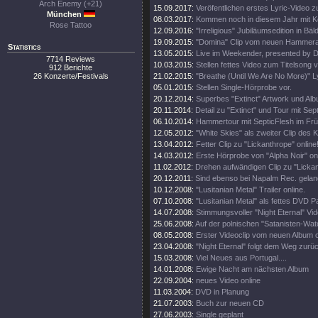
Arch Enemy (+21)
15.09.2017:
Veröfentlichen erstes Lyric-Video z
München
08.03.2017:
Kommen noch in diesem Jahr mit 
Rose Tattoo
12.09.2016:
"Irreligious" Jubiläumsedition in Bäl
19.09.2015:
"Domina" Clip vom neuen Hammer
Statistics
13.05.2015:
Live im Weekender, presented by 
7714 Reviews
10.03.2015:
Stellen fettes Video zum Titelsong v
912 Berichte
26 Konzerte/Festivals
21.02.2015:
"Breathe (Until We Are No More)" Ly
05.01.2015:
Stellen Single-Hörprobe vor.
20.12.2014:
Superbes "Extinct" Artwork und Alb
20.11.2014:
Detail zu "Extinct" und Tour mit Sept
06.10.2014:
Hammertour mit SepticFlesh im Frü
12.05.2012:
"White Skies" als zweiter Clip des K
13.04.2012:
Fetter Clip zu "Lickanthrope" online
14.03.2012:
Erste Hörprobe von "Alpha Noir" onl
11.02.2012:
Drehen aufwändigen Clip zu "Lickan
20.12.2011:
Sind ebenso bei Napalm Rec. gelan
10.12.2008:
"Lusitanian Metal" Trailer online.
07.10.2008:
"Lusitanian Metal" als fettes DVD 
14.07.2008:
Stimmungsvoller "Night Eternal" Vide
25.06.2008:
Auf der polnischen "Satanisten-Watc
08.05.2008:
Erster Videoclip vom neuen Album o
23.04.2008:
"Night Eternal" folgt dem Weg zurü
15.03.2008:
Viel Neues aus Portugal....
14.01.2008:
Ewige Nacht am nächsten Album
22.09.2004:
neues Video online
11.03.2004:
DVD in Planung
21.07.2003:
Buch zur neuen CD
27.06.2003:
Single geplant