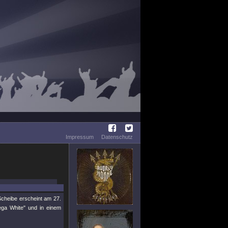
Impressum
Datenschutz
Scheibe erscheint am 27.
ega White" und in einem