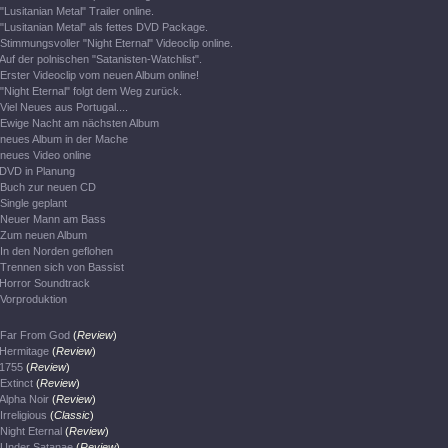
"Lusitanian Metal" Trailer online.
"Lusitanian Metal" als fettes DVD Package.
Stimmungsvoller "Night Eternal" Videoclip online.
Auf der polnischen "Satanisten-Watchlist".
Erster Videoclip vom neuen Album online!
"Night Eternal" folgt dem Weg zurück.
Viel Neues aus Portugal....
Ewige Nacht am nächsten Album
neues Album in der Mache
neues Video online
DVD in Planung
Buch zur neuen CD
Single geplant
Neuer Mann am Bass
Zum neuen Album
In den Norden geflohen
Trennen sich von Bassist
Horror Soundtrack
Vorproduktion
Far From God
(
Review
)
Hermitage
(
Review
)
1755
(
Review
)
Extinct
(
Review
)
Alpha Noir
(
Review
)
Irreligious
(
Classic
)
Night Eternal
(
Review
)
Under Satanae
(
Review
)