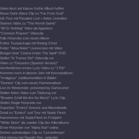
Video lässt auf klasse Gothic Album hoffen
Neuer Dark-Wave Clip zu "Far From God"
UK-Tour mit Paradise Lost + fettes Livevideo
Starkes Video zu "The Hermit Saints"
"All Or Nothing" Video als Appetizer
"Common Prayers" Videoclip
Tolle Hörprobe zum neuen Album
Fettes Tourpackage mit Rotting Christ
Fetter "Alma Mater" Liveversion mit Video
Bringen fette "Lisboa Under The Spell"-DVD
Stellen "In Tremor Dei" Videoclip vor
Video zu "Desastre (Spanish Version)"
Veröfentlichen erstes Lyric-Video zu "1755"
Kommen noch in diesem Jahr mit Konzeptalbum-
"Irreligious" Jubiläumsedition in Bälde!
"Domina" Clip vom neuen Hammeralbum
Live im Weekender, presented by Darkscene!
Stellen fettes Video zum Titelsong vor.
"Breathe (Until We Are No More)" Lyric-Clip.
Stellen Single-Hörprobe vor.
Superbes "Extinct" Artwork und Albumdetails.
Detail zu "Extinct" und Tour mit Septic Flesh.
Hammertour mit SepticFlesh im Frühjahr!
"White Skies" als zweiter Clip des Killeralbums.
Erste Hörprobe von "Alpha Noir" online.
Drehen aufwändigen Clip zu "Lickanthrope".
Sind ebenso bei Napalm Rec. gelandet