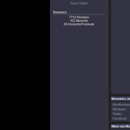
Rose Tattoo
Statistics
7713 Reviews
912 Berichte
26 Konzerte/Festivals
Moonspell im
Bandhomep
MySpace
Twitter
Facebook
Mehr von Mo