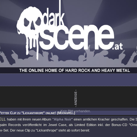
Kein Bild vorhanden.
Fetter Clip zu "Lickanthrope" online! (Moonspell)
ELL
haben mit ihrem neuen Album
"Alpha Noir"
einen amtlichen Kracher geschaffen. Die 
apalm Records veröffentlicht im Jewel Case, als Limited Edition inkl. der Bonus-CD "Om
Box-Set. Der neue Clip zu "Lickanthrope" steht ab sofort bereit: