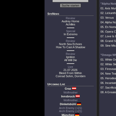
"Alpha Noi
01. Axis Mun
02. Lickant
SiteNews
03. Versus
Review
Audrey Horne
04. Alpha No
Achilles
05. En Nom
Special
06. Opera 
In Extremo
07. Love Is
Review
08. Grand S
North Sea Echoes
09. Sine Mis
How To Cast A Shadow
Review
"Omega Wh
Ignition
01. White 
All Will Die
02. White Sk
Live
03. Firesea
21.07.2026
Bleed From Within
04. New Te
Conrad Sohm, Dornbirn
05. Herodisi
06. Incantatr
Upcoming Live
07. Sacrificia
Graz
08. A Great
Wolfmother
Innsbruck
Wolfmother
Dinkelsbühl
Arch Enemy (+21)
Arch Enemy (+21)
München