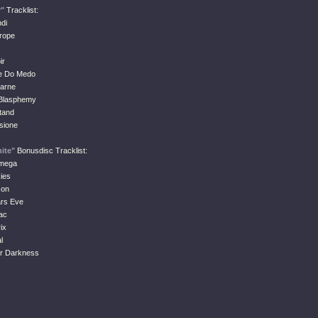
r"
Tracklist:
di
hrope
ir
e Do Medo
Carne
 Blasphemy
tand
sione
ite"
Bonusdisc Tracklist:
Omega
ies
son
ars Eve
ac
ix
l
er Darkness