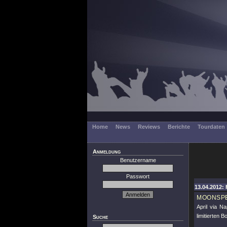
Home
News
Reviews
Berichte
Tourdaten
Anmeldung
Benutzername
Passwort
13.04.2012: 
MOONSP
April via N
limitierten 
Suche