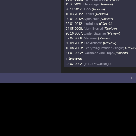
11.03.2021:
Hermitage
(
Review
)
28.11.2017:
1755
(
Review
)
10.03.2015:
Extinct
(
Review
)
20.04.2012:
Alpha Noir
(
Review
)
22.01.2012:
Irreligious
(
Classic
)
04.05.2008:
Night Eternal
(
Review
)
20.10.2007:
Under Satanae
(
Review
)
07.04.2006:
Memorial
(
Review
)
30.09.2003:
The Antidote
(
Review
)
16.08.2003:
Everything Invaded (single)
(
Revie
31.01.2002:
Darkness And Hope
(
Review
)
Interviews
02.02.2002:
große Erwartungen
© D