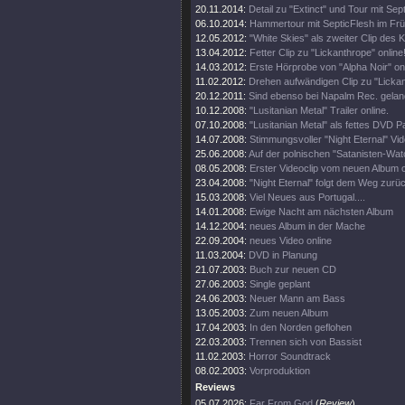
20.11.2014:
Detail zu "Extinct" und Tour mit Sept
06.10.2014:
Hammertour mit SepticFlesh im Frü
12.05.2012:
"White Skies" als zweiter Clip des K
13.04.2012:
Fetter Clip zu "Lickanthrope" online
14.03.2012:
Erste Hörprobe von "Alpha Noir" onl
11.02.2012:
Drehen aufwändigen Clip zu "Lickan
20.12.2011:
Sind ebenso bei Napalm Rec. gelan
10.12.2008:
"Lusitanian Metal" Trailer online.
07.10.2008:
"Lusitanian Metal" als fettes DVD 
14.07.2008:
Stimmungsvoller "Night Eternal" Vide
25.06.2008:
Auf der polnischen "Satanisten-Watc
08.05.2008:
Erster Videoclip vom neuen Album o
23.04.2008:
"Night Eternal" folgt dem Weg zurü
15.03.2008:
Viel Neues aus Portugal....
14.01.2008:
Ewige Nacht am nächsten Album
14.12.2004:
neues Album in der Mache
22.09.2004:
neues Video online
11.03.2004:
DVD in Planung
21.07.2003:
Buch zur neuen CD
27.06.2003:
Single geplant
24.06.2003:
Neuer Mann am Bass
13.05.2003:
Zum neuen Album
17.04.2003:
In den Norden geflohen
22.03.2003:
Trennen sich von Bassist
11.02.2003:
Horror Soundtrack
08.02.2003:
Vorproduktion
Reviews
05.07.2026:
Far From God
(
Review
)