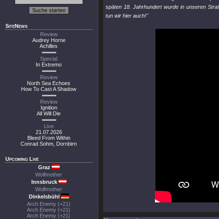
späten 18. Jahrhundert wurde in unseren Str
tun wir hier auch!"
SiteNews
Review
Audrey Horne
Achilles
Special
In Extremo
Review
North Sea Echoes
How To Cast A Shadow
Review
Ignition
All Will Die
Live
21.07.2026
Bleed From Within
Conrad Sohm, Dornbirn
Upcoming Live
Graz
Wolfmother
Innsbruck
Wolfmother
Dinkelsbühl
Arch Enemy (+21)
Arch Enemy (+21)
Arch Enemy (+21)