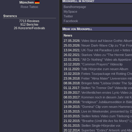
Moonspell im Internet
München
Rose Tattoo
Bandhomepage
MySpace
Statistics
Twitter
7713 Reviews
Facebook
912 Berichte
26 Konzerte/Festivals
Mehr von Moonspell
News
27.05.2026:
Video lässt auf klasse Gothic Album
25.03.2026:
Neuer Dark-Wave Clip zu "Far Fr
13.04.2021:
UK-Tour mit Paradise Lost + fettes 
26.02.2021:
Starkes Video zu "The Hermit Saint
22.01.2021:
"All Or Nothing" Video als Appetizer
10.12.2020:
"Common Prayers" Videoclip
19.11.2020:
Tolle Hörprobe zum neuen Album
15.02.2019:
Fettes Tourpackage mit Rotting Chr
23.06.2018:
Fetter "Alma Mater" Liveversion mit
08.06.2018:
Bringen fette "Lisboa Under The Sp
01.11.2017:
Stellen "In Tremor Dei" Videoclip vo
15.09.2017:
Veröfentlichen erstes Lyric-Video z
08.03.2017:
Kommen noch in diesem Jahr mit 
12.09.2016:
"Irreligious" Jubiläumsedition in Bäl
19.09.2015:
"Domina" Clip vom neuen Hammer
13.05.2015:
Live im Weekender, presented by 
10.03.2015:
Stellen fettes Video zum Titelsong v
21.02.2015:
"Breathe (Until We Are No More)" Ly
05.01.2015:
Stellen Single-Hörprobe vor.
20.12.2014:
Superbes "Extinct" Artwork und Alb