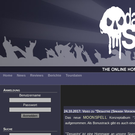
Home
News
Reviews
Berichte
Tourdaten
Anmeldung
Benutzername
Passwort
24.10.2017: Video zu "Desastre (Spanish Versio
MOONSPELL
Das neue
Konzeptalbum
"
aufgenommen. Als Bonustrack gibt es auch eine
Suche
"'Desastre' ist eine Hommage an unsere Span