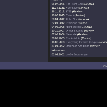
05.07.2026:
Far From God
(
Review
)
11.03.2021:
Hermitage
(
Review
)
28.11.2017:
1755
(
Review
)
10.03.2015:
Extinct
(
Review
)
20.04.2012:
Alpha Noir
(
Review
)
22.01.2012:
Irreligious
(
Classic
)
04.05.2008:
Night Eternal
(
Review
)
20.10.2007:
Under Satanae
(
Review
)
07.04.2006:
Memorial
(
Review
)
30.09.2003:
The Antidote
(
Review
)
16.08.2003:
Everything Invaded (single)
(
Revie
31.01.2002:
Darkness And Hope
(
Review
)
Interviews
02.02.2002:
große Erwartungen
© D