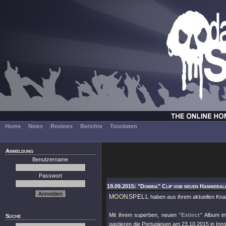
Home
News
Reviews
Berichte
Tourdaten
Anmeldung
Benutzername
Passwort
19.09.2015: "Domina" Clip vom neuen Hammeral
MOONSPELL
haben aus ihrem aktuellen Kna
Mit ihrem superben, neuen
"Extinct"
Album i
Suche
gastieren die Portugiesen am 23.10.2015 in Inn