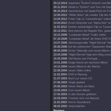
20.12.2014:
Superbes "Extinct" Artwork und Alb
20.11.2014:
Detail zu "Extinct" und Tour mit Sept
06.10.2014:
Hammertour mit SepticFlesh im Frü
12.05.2012:
"White Skies" als zweiter Clip des K
13.04.2012:
Fetter Clip zu "Lickanthrope" online
14.03.2012:
Erste Hörprobe von "Alpha Noir" onl
11.02.2012:
Drehen aufwändigen Clip zu "Lickan
20.12.2011:
Sind ebenso bei Napalm Rec. gelan
10.12.2008:
"Lusitanian Metal" Trailer online.
07.10.2008:
"Lusitanian Metal" als fettes DVD 
14.07.2008:
Stimmungsvoller "Night Eternal" Vide
25.06.2008:
Auf der polnischen "Satanisten-Watc
08.05.2008:
Erster Videoclip vom neuen Album o
23.04.2008:
"Night Eternal" folgt dem Weg zurü
15.03.2008:
Viel Neues aus Portugal....
14.01.2008:
Ewige Nacht am nächsten Album
14.12.2004:
neues Album in der Mache
22.09.2004:
neues Video online
11.03.2004:
DVD in Planung
21.07.2003:
Buch zur neuen CD
27.06.2003:
Single geplant
24.06.2003:
Neuer Mann am Bass
13.05.2003:
Zum neuen Album
17.04.2003:
In den Norden geflohen
22.03.2003:
Trennen sich von Bassist
11.02.2003:
Horror Soundtrack
08.02.2003:
Vorproduktion
Reviews