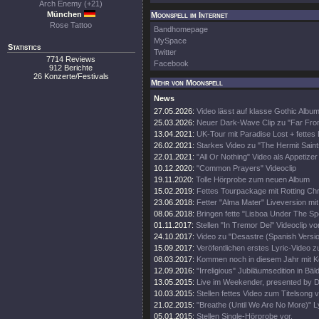
Arch Enemy (+21)
München
Moonspell im Internet
Rose Tattoo
Bandhomepage
MySpace
Statistics
Twitter
7714 Reviews
Facebook
912 Berichte
26 Konzerte/Festivals
Mehr von Moonspell
News
27.05.2026:
Video lässt auf klasse Gothic Album
25.03.2026:
Neuer Dark-Wave Clip zu "Far Fr
13.04.2021:
UK-Tour mit Paradise Lost + fettes 
26.02.2021:
Starkes Video zu "The Hermit Saint
22.01.2021:
"All Or Nothing" Video als Appetizer
10.12.2020:
"Common Prayers" Videoclip
19.11.2020:
Tolle Hörprobe zum neuen Album
15.02.2019:
Fettes Tourpackage mit Rotting Chr
23.06.2018:
Fetter "Alma Mater" Liveversion mit
08.06.2018:
Bringen fette "Lisboa Under The Sp
01.11.2017:
Stellen "In Tremor Dei" Videoclip vo
24.10.2017:
Video zu "Desastre (Spanish Versio
15.09.2017:
Veröfentlichen erstes Lyric-Video z
08.03.2017:
Kommen noch in diesem Jahr mit 
12.09.2016:
"Irreligious" Jubiläumsedition in Bäl
13.05.2015:
Live im Weekender, presented by 
10.03.2015:
Stellen fettes Video zum Titelsong v
21.02.2015:
"Breathe (Until We Are No More)" Ly
05.01.2015:
Stellen Single-Hörprobe vor.