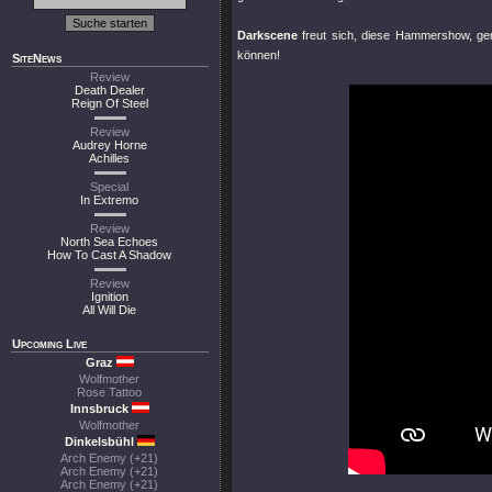
Darkscene
freut sich, diese Hammershow, 
können!
SiteNews
Review
Death Dealer
Reign Of Steel
Review
Audrey Horne
Achilles
Special
In Extremo
Review
North Sea Echoes
How To Cast A Shadow
Review
Ignition
All Will Die
Upcoming Live
Graz
Wolfmother
Rose Tattoo
Innsbruck
Wolfmother
Dinkelsbühl
Arch Enemy (+21)
Arch Enemy (+21)
Arch Enemy (+21)