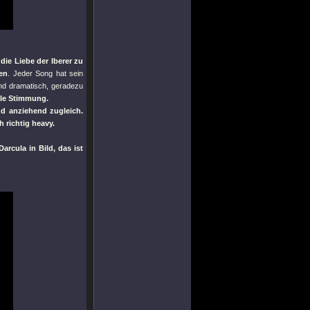
die Liebe der Iberer zu
en
. Jeder Song hat sein
d dramatisch, geradezu
ale Stimmung.
nd anziehend zugleich.
 richtig heavy.
rcula in Bild, das ist