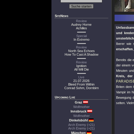
SiteNews
Review
Audrey Horne
Unfassbare
Achilles
und krede
Special
unsterblic
In Extremo
Iberer wie 
Review
erschaffen
North Sea Echoes
How To Cast A Shadow
Bereits die
Review
der einem v
Ignition
All Will Die
Minuten und
Kreis, der
Live
21.07.2026
PARADIS
Bleed From Within
Briten dem 
Conrad Sohm, Dornbirn
Vampir im 
Upcoming Live
Bewegung du
Graz
selten. Viel
Wolfmother
Innsbruck
Wolfmother
Dinkelsbühl
Arch Enemy (+21)
Arch Enemy (+21)
München