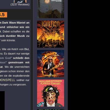
(3237 Reviews)
8.5
en Dark Wave Mäntel an
und stilsicher wie ein
t
. Dabei schaffen es die
tück dunkler Musik zu
"
sein könnte.
h
. Wie ein Kelch von Blut,
ra. Es dauert nur wenige
rom God"
schließt den
gious"
gemeinsam mit
at
. Wo die unerreichten
ugiesen schon immer den
en sie die explodierende
OONSPELL
seither nur
tlichungen zu vergessen.