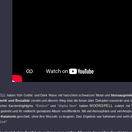
ELL
haben früh Gothic und Dark Wave mit harschem schwarzen Metal und
blutsaugend
ntik und Brutalität
vereint und diesem Weg sind die fortan über Dekaden souverän und un
MOONSPELL
chen Karrierehighlights
"Extinct"
und
"Alpha Noir"
haben
zuletzt mit
edreht und ihr vielleicht genialstes Album veröffentlicht. Mit viel Atmosphäre und viel Ansp
-Katatonie
geschielt, ohne ihre Wurzeln zu leugnen. Das Ergebnis war fulminant und wohl 
God"