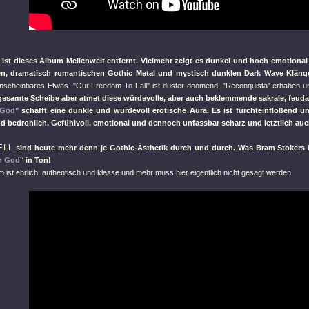
ist dieses Album Meilenweit entfernt. Vielmehr zeigt es dunkel und hoch emotional 
en, dramatisch romantischen Gothic Metal und mystisch dunklen Dark Wave Kläng
unscheinbares Etwas.
"Our Freedom To Fall"
ist düster doomend,
"Reconquista"
erhaben un
gesamte Scheibe aber atmet diese würdevolle, aber auch beklemmende sakrale, feud
 God"
schafft eine dunkle und würdevoll erotische Aura. Es ist furchteinflößend u
d bedrohlich. Gefühlvoll, emotional und dennoch unfassbar scharz und letztlich auch
ELL
sind heute mehr denn je Gothic-Ästhetik durch und durch. Was Bram Stokers Da
m God"
in Ton!
 ist ehrlich, authentisch und klasse und mehr muss hier eigentlich nicht gesagt werden!