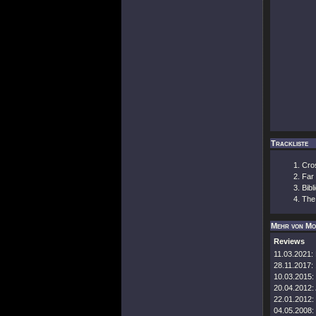
Trackliste
Cro
Far
Bibl
The 
Mehr von Mo
Reviews
11.03.2021:
28.11.2017:
10.03.2015:
20.04.2012:
22.01.2012:
04.05.2008: