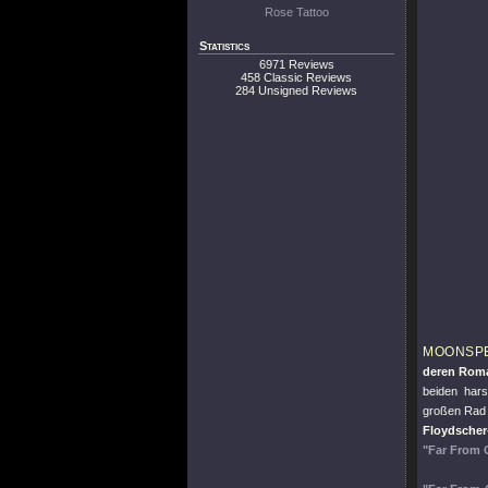
Rose Tattoo
Statistics
6971 Reviews
458 Classic Reviews
284 Unsigned Reviews
MOONSP
deren Roma
beiden hars
großen Rad g
Floydscher
"Far From 