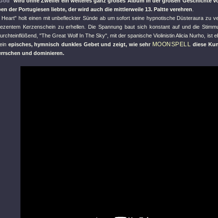
 God"
wird ohne Zweifel ein weiteres ganz großes Album in der großen Geschichte 
ben der Portugiesen liebte, der wird auch die mittlerweile 13. Paltte verehren
.
 Heart"
holt einen mit unbefleckter Sünde ab um sofort seine hypnotische Düsteraura zu ve
dezentem Kerzenschein zu erhellen. Die Spannung baut sich konstant auf und die Stimmu
furchteinflößend,
"The Great Wolf In The Sky"
, mit der spanische Violinistin Alicia Nurho, ist
MOONSPELL
ein
episches, hymnisch dunkles Gebet und zeigt, wie sehr
diese Kun
herrschen und dominieren.