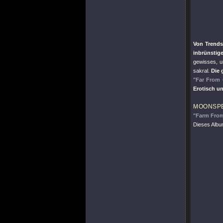
Von Trends 
inbrünstig
gewisses, 
sakral.
Die 
"Far From
Erotisch un
MOONSP
"Farm Fro
Dieses Album