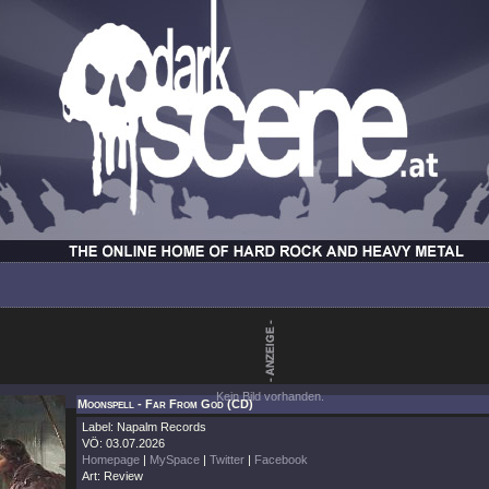
Kein Bild vorhanden.
Moonspell - Far From God (CD)
Label: Napalm Records
VÖ: 03.07.2026
Homepage
|
MySpace
|
Twitter
|
Facebook
Art: Review