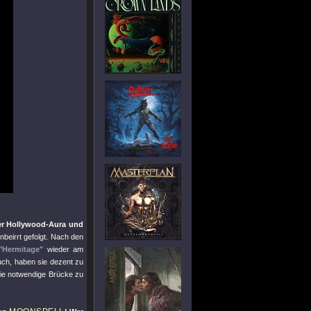
er Hollywood-Aura und
beirrt gefolgt. Nach den
"Hermitage"
wieder am
ruch, haben sie dezent zu
die notwendige Brücke zu