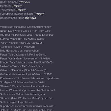
Under Satanae
(
Review
)
Memorial
(
Review
)
The Antidote
(
Review
)
Everything Invaded (single)
(
Review
)
Darkness And Hope
(
Review
)
Video lässt auf klasse Gothic Album hoffen
Neuer Dark-Wave Clip zu "Far From God"
UK-Tour mit Paradise Lost + fettes Livevideo
Starkes Video zu "The Hermit Saints"
"All Or Nothing" Video als Appetizer
"Common Prayers" Videoclip
Tolle Hörprobe zum neuen Album
Fettes Tourpackage mit Rotting Christ
Fetter "Alma Mater" Liveversion mit Video
Bringen fette "Lisboa Under The Spell"-DVD
Stellen "In Tremor Dei" Videoclip vor
Video zu "Desastre (Spanish Version)"
Veröfentlichen erstes Lyric-Video zu "1755"
Kommen noch in diesem Jahr mit Konzeptalbum-
"Irreligious" Jubiläumsedition in Bälde!
"Domina" Clip vom neuen Hammeralbum
Live im Weekender, presented by Darkscene!
Stellen fettes Video zum Titelsong vor.
"Breathe (Until We Are No More)" Lyric-Clip.
Stellen Single-Hörprobe vor.
Superbes "Extinct" Artwork und Albumdetails.
Detail zu "Extinct" und Tour mit Septic Flesh.