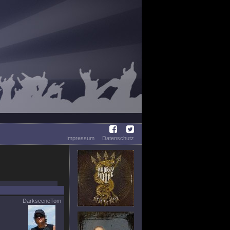
Impressum
Datenschutz
DarksceneTom