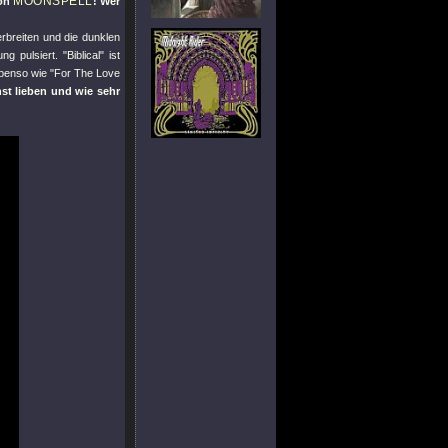
MOONSPELL
von
! Wer
rbreiten und die dunklen
ng pulsiert.
"Biblical"
ist
 ebenso wie
"For The Love
st lieben und wie sehr