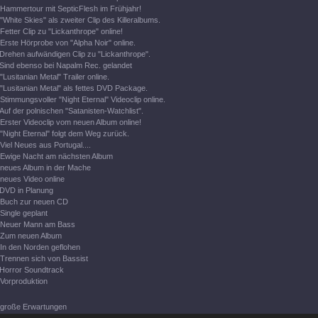
Hammertour mit SepticFlesh im Frühjahr!
"White Skies" als zweiter Clip des Killeralbums.
Fetter Clip zu "Lickanthrope" online!
Erste Hörprobe von "Alpha Noir" online.
Drehen aufwändigen Clip zu "Lickanthrope".
Sind ebenso bei Napalm Rec. gelandet
"Lusitanian Metal" Trailer online.
"Lusitanian Metal" als fettes DVD Package.
Stimmungsvoller "Night Eternal" Videoclip online.
Auf der polnischen "Satanisten-Watchlist".
Erster Videoclip vom neuen Album online!
"Night Eternal" folgt dem Weg zurück.
Viel Neues aus Portugal....
Ewige Nacht am nächsten Album
neues Album in der Mache
neues Video online
DVD in Planung
Buch zur neuen CD
Single geplant
Neuer Mann am Bass
Zum neuen Album
In den Norden geflohen
Trennen sich von Bassist
Horror Soundtrack
Vorproduktion
große Erwartungen