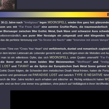
MOONSPELL
 30 (!) Jahre nach
"Irreligious"
legen
wieder ihre ganz fett glänzend
nzen uns mit
"Far From God"
eine astreine Gruftie-Platte, die traumwanderlisch 
her Blutsauger zwischen 90er Gothic Metal, Dark Wave und schwarzer Aura schweb
selbstverständlich,
aus purer 90er Nostalgie ein zeitgemäß und edel klingendes S
, das die perfekte Vertonung von
"So finster die Nacht"
oder
"Interview mit einem Vampir
 ersten Töne von
"Cross Your Heart"
sind
verführerisch, dunkel und romantisch zugleic
or dem letzten Liebesakt als Lebender gereicht wird, umschlingen einen die Melodien und Au
MOONSPELL
 man ist ein willenloses Opfer, das sich
unter Qualen unterwirft!
"Far F
 die Iberer einst mit ihren beiden 90er Meisterwerken
"Wolfheart"
und
"Irreli
E LOST
TIAMAT
und
an die Spitze der Europäischen Dark Metal Szene gehievt h
Gothic Doom folgten, die Schweden dem melodischen Death Metal frönten, hatten die Port
PARADISE LOST
TYPE O NEGATIVE
Nacken und gemeinsam mit
und natürlich
führt
M
rch die 90er Jahre letztlich auch erhaben und stilsicher an. Richtig enttäuscht haben
mehr sind sie ihrer Linie immer treu geblieben, ohne jedoch auf Vielfältigkeit in ihren Veröffen