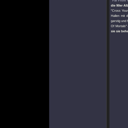
"Far From
die 90er Al
"Cross Your
Hallen mit 
garstig und 
Of Mortals"
sie sie be