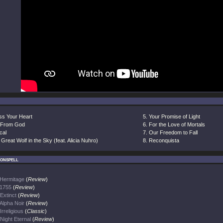
ss Your Heart
Your Promise of Light
 From God
For the Love of Mortals
ical
Our Freedom to Fall
Great Wolf in the Sky (feat. Alicia Nuhro)
Reconquista
onspell
Hermitage
(
Review
)
1755
(
Review
)
Extinct
(
Review
)
Alpha Noir
(
Review
)
Irreligious
(
Classic
)
Night Eternal
(
Review
)