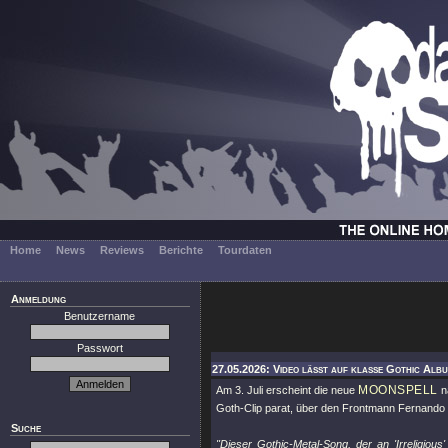
Home
News
Reviews
Berichte
Tourdaten
Anmeldung
Benutzername
Passwort
27.05.2026: Video lässt auf klasse Gothic Alb
MOONSPELL
Am 3. Juli erscheint die neue
n
Goth-Clip parat, über den Frontmann Fernando R
Suche
"Dieser Gothic-Metal-Song, der an 'Irreligiou