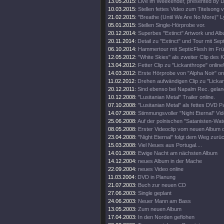
13.05.2015:
Live im Weekender, presented by 
10.03.2015:
Stellen fettes Video zum Titelsong v
21.02.2015:
"Breathe (Until We Are No More)" Ly
05.01.2015:
Stellen Single-Hörprobe vor.
20.12.2014:
Superbes "Extinct" Artwork und Alb
20.11.2014:
Detail zu "Extinct" und Tour mit Sept
06.10.2014:
Hammertour mit SepticFlesh im Frü
12.05.2012:
"White Skies" als zweiter Clip des K
13.04.2012:
Fetter Clip zu "Lickanthrope" online
14.03.2012:
Erste Hörprobe von "Alpha Noir" onl
11.02.2012:
Drehen aufwändigen Clip zu "Lickan
20.12.2011:
Sind ebenso bei Napalm Rec. gelan
10.12.2008:
"Lusitanian Metal" Trailer online.
07.10.2008:
"Lusitanian Metal" als fettes DVD 
14.07.2008:
Stimmungsvoller "Night Eternal" Vide
25.06.2008:
Auf der polnischen "Satanisten-Watc
08.05.2008:
Erster Videoclip vom neuen Album o
23.04.2008:
"Night Eternal" folgt dem Weg zurü
15.03.2008:
Viel Neues aus Portugal....
14.01.2008:
Ewige Nacht am nächsten Album
14.12.2004:
neues Album in der Mache
22.09.2004:
neues Video online
11.03.2004:
DVD in Planung
21.07.2003:
Buch zur neuen CD
27.06.2003:
Single geplant
24.06.2003:
Neuer Mann am Bass
13.05.2003:
Zum neuen Album
17.04.2003:
In den Norden geflohen