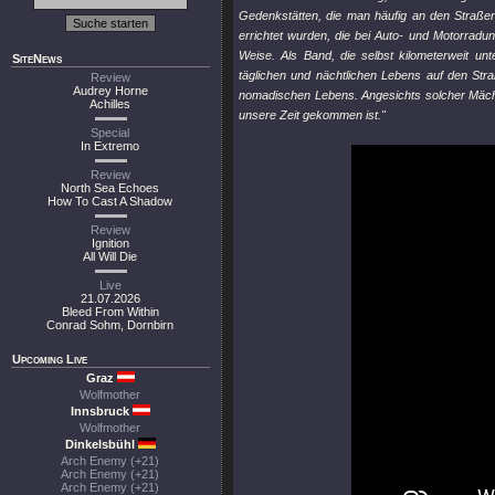
Gedenkstätten, die man häufig an den Straßen 
errichtet wurden, die bei Auto- und Motorradu
Weise. Als Band, die selbst kilometerweit unt
SiteNews
täglichen und nächtlichen Lebens auf den Str
Review
Audrey Horne
nomadischen Lebens. Angesichts solcher Mäch
Achilles
unsere Zeit gekommen ist."
Special
In Extremo
Review
North Sea Echoes
How To Cast A Shadow
Review
Ignition
All Will Die
Live
21.07.2026
Bleed From Within
Conrad Sohm, Dornbirn
Upcoming Live
Graz
Wolfmother
Innsbruck
Wolfmother
Dinkelsbühl
Arch Enemy (+21)
Arch Enemy (+21)
Arch Enemy (+21)