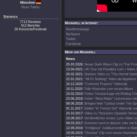
München
Rose Tattoo
Statistics
7713 Reviews
Moonspell im Internet
912 Berichte
26 Konzerte/Festivals
Bandhomepage
MySpace
Twitter
Facebook
Mehr von Moonspell
News
25.03.2026:
Neuer Dark-Wave Clip zu "Far Fr
13.04.2021:
UK-Tour mit Paradise Lost + fettes 
26.02.2021:
Starkes Video zu "The Hermit Saint
22.01.2021:
"All Or Nothing" Video als Appetizer
10.12.2020:
"Common Prayers" Videoclip
19.11.2020:
Tolle Hörprobe zum neuen Album
15.02.2019:
Fettes Tourpackage mit Rotting Chr
23.06.2018:
Fetter "Alma Mater" Liveversion mit
08.06.2018:
Bringen fette "Lisboa Under The Sp
01.11.2017:
Stellen "In Tremor Dei" Videoclip vo
24.10.2017:
Video zu "Desastre (Spanish Versio
15.09.2017:
Veröfentlichen erstes Lyric-Video z
08.03.2017:
Kommen noch in diesem Jahr mit 
12.09.2016:
"Irreligious" Jubiläumsedition in Bäl
19.09.2015:
"Domina" Clip vom neuen Hammer