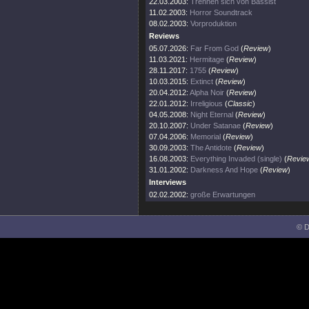
22.03.2003:
Trennen sich von Bassist
11.02.2003:
Horror Soundtrack
08.02.2003:
Vorproduktion
Reviews
05.07.2026:
Far From God
(
Review
)
11.03.2021:
Hermitage
(
Review
)
28.11.2017:
1755
(
Review
)
10.03.2015:
Extinct
(
Review
)
20.04.2012:
Alpha Noir
(
Review
)
22.01.2012:
Irreligious
(
Classic
)
04.05.2008:
Night Eternal
(
Review
)
20.10.2007:
Under Satanae
(
Review
)
07.04.2006:
Memorial
(
Review
)
30.09.2003:
The Antidote
(
Review
)
16.08.2003:
Everything Invaded (single)
(
Revie
31.01.2002:
Darkness And Hope
(
Review
)
Interviews
02.02.2002:
große Erwartungen
© D