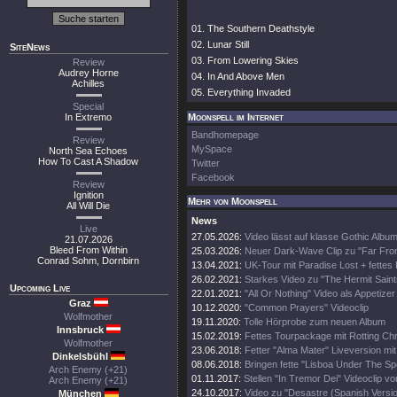
01. The Southern Deathstyle
02. Lunar Still
SiteNews
03. From Lowering Skies
Review
Audrey Horne
04. In And Above Men
Achilles
05. Everything Invaded
Special
In Extremo
Moonspell im Internet
Bandhomepage
Review
MySpace
North Sea Echoes
How To Cast A Shadow
Twitter
Facebook
Review
Ignition
Mehr von Moonspell
All Will Die
News
Live
27.05.2026:
Video lässt auf klasse Gothic Album
21.07.2026
Bleed From Within
25.03.2026:
Neuer Dark-Wave Clip zu "Far Fr
Conrad Sohm, Dornbirn
13.04.2021:
UK-Tour mit Paradise Lost + fettes 
26.02.2021:
Starkes Video zu "The Hermit Saint
Upcoming Live
22.01.2021:
"All Or Nothing" Video als Appetizer
Graz
10.12.2020:
"Common Prayers" Videoclip
Wolfmother
19.11.2020:
Tolle Hörprobe zum neuen Album
Innsbruck
15.02.2019:
Fettes Tourpackage mit Rotting Chr
Wolfmother
23.06.2018:
Fetter "Alma Mater" Liveversion mit
Dinkelsbühl
08.06.2018:
Bringen fette "Lisboa Under The Sp
Arch Enemy (+21)
01.11.2017:
Stellen "In Tremor Dei" Videoclip vo
Arch Enemy (+21)
24.10.2017:
Video zu "Desastre (Spanish Versio
München