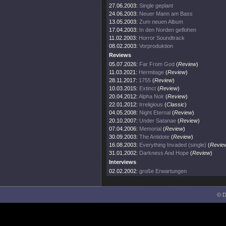
27.06.2003:
Single geplant
24.06.2003:
Neuer Mann am Bass
13.05.2003:
Zum neuen Album
17.04.2003:
In den Norden geflohen
11.02.2003:
Horror Soundtrack
08.02.2003:
Vorproduktion
Reviews
05.07.2026:
Far From God
(
Review
)
11.03.2021:
Hermitage
(
Review
)
28.11.2017:
1755
(
Review
)
10.03.2015:
Extinct
(
Review
)
20.04.2012:
Alpha Noir
(
Review
)
22.01.2012:
Irreligious
(
Classic
)
04.05.2008:
Night Eternal
(
Review
)
20.10.2007:
Under Satanae
(
Review
)
07.04.2006:
Memorial
(
Review
)
30.09.2003:
The Antidote
(
Review
)
16.08.2003:
Everything Invaded (single)
(
Revie
31.01.2002:
Darkness And Hope
(
Review
)
Interviews
02.02.2002:
große Erwartungen
© D