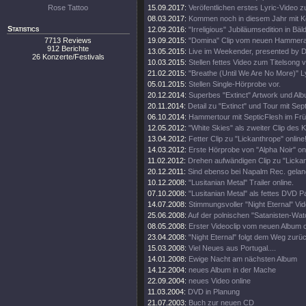
Rose Tattoo
15.09.2017:
Veröfentlichen erstes Lyric-Video z
08.03.2017:
Kommen noch in diesem Jahr mit 
Statistics
12.09.2016:
"Irreligious" Jubiläumsedition in Bäl
7713 Reviews
19.09.2015:
"Domina" Clip vom neuen Hammer
912 Berichte
13.05.2015:
Live im Weekender, presented by 
26 Konzerte/Festivals
10.03.2015:
Stellen fettes Video zum Titelsong v
21.02.2015:
"Breathe (Until We Are No More)" Ly
05.01.2015:
Stellen Single-Hörprobe vor.
20.12.2014:
Superbes "Extinct" Artwork und Alb
20.11.2014:
Detail zu "Extinct" und Tour mit Sept
06.10.2014:
Hammertour mit SepticFlesh im Frü
12.05.2012:
"White Skies" als zweiter Clip des K
13.04.2012:
Fetter Clip zu "Lickanthrope" online
14.03.2012:
Erste Hörprobe von "Alpha Noir" onl
11.02.2012:
Drehen aufwändigen Clip zu "Lickan
20.12.2011:
Sind ebenso bei Napalm Rec. gelan
10.12.2008:
"Lusitanian Metal" Trailer online.
07.10.2008:
"Lusitanian Metal" als fettes DVD 
14.07.2008:
Stimmungsvoller "Night Eternal" Vide
25.06.2008:
Auf der polnischen "Satanisten-Watc
08.05.2008:
Erster Videoclip vom neuen Album o
23.04.2008:
"Night Eternal" folgt dem Weg zurü
15.03.2008:
Viel Neues aus Portugal....
14.01.2008:
Ewige Nacht am nächsten Album
14.12.2004:
neues Album in der Mache
22.09.2004:
neues Video online
11.03.2004:
DVD in Planung
21.07.2003:
Buch zur neuen CD