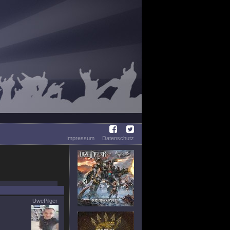
Impressum
Datenschutz
UwePilger