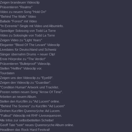
Zeigen brandeuen Videoclip
Präsentieren "Realms"
Video zu neuem Song "Hold On"
"Behind The Walls" Video
Ballade "Forest" mit Video
"In Extremis"-Single mit Video und Albuminfo.
Speediger Solosong von Todd La Torre
Video zu Solosingle von Todd La Torre
Zeigen Video zu "Light Years"
Eleganter "Blood Of The Levant" Videoclip
Livedates für Deutschland und Schweiz
Sänger übernahm Drums + neuer Clip!
Erste Hörprobe zu "The Verdict"
Präsentieren "Bulletproof" Videoclip.
Stellen "Hellfire" Videoclip vor.
Tourdaten
Zeigen uns den Videoclip zu "Eye69".
Zeigen den Videoclip zu "Guardian".
"Condition Human" Artwork und Tracklist.
Posten netten neuen Song "Arrow Of Time".
Arbeiten an neuem Album.
Stellen den Kurzfilm zu "Ad Lucem" online.
"Behind The Scenes" zu Kurzfilm "Ad Lucem"
Drehen Kurzfilm Queensrÿche: Ad Lucem.
"Fallout" Videoclip mit RHF-Livesequenzen.
Alle Infos zur selbstbetitelten Scheibe!
Geoff Tate "sein" neues Queensryche Album online.
Headlinen das Rock Hard Festival!