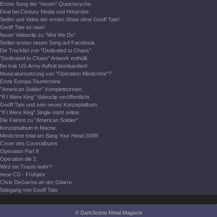
Erster Song der "neuen" Queensryche.
Deal bei Century Media und Hörprobe.
Setlist und Video der ersten Show ohne Geoff Tate!
Geoff Tate ist raus!
Neuer Videoclip zu "Wot We Do".
Stellen ersten neuen Song auf Facebook.
Die Tracklist von "Dedicated to Chaos"
"Dedicated to Chaos" Artwork enthüllt.
Bei Irak US-Army Auftritt bombardiert!
Musicalumsetzung von "Operation Mindcrime"?
Erste Europa Tourtermine.
"American Soldier" Komplettstream.
"If I Were King" Videoclip veröffentlicht.
Geoff Tate und sein neues Konzeptalbum.
"If I Were King" Single steht online.
Die Fakten zu "American Soldier".
Konzeptalbum in Mache.
Mindcrime total am Bang Your Head 2008!
Cover des Coveralbums
Operation Part II
Operation die 2.
Wird ein Traum wahr?
neue CD - Frühjahr
Chris DeGarmo an der Gitarre
Sologang von Geoff Tate
© DarkScene Metal Magazin