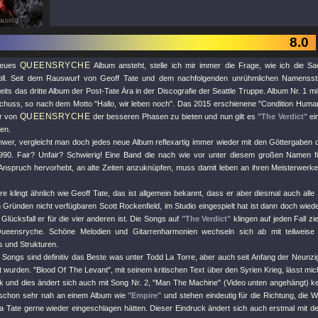
8.0
QUEENSRYCHE
neues
Album ansteht, stelle ich mir immer die Frage, wie ich die S
oll. Seit dem Rauswurf von Geoff Tate und dem nachfolgenden unrühmlichen Namensstr
eits das dritte Album der Post-Tate Ära in der Discografie der Seattle Truppe. Album Nr. 1 m
schuss, so nach dem Motto "Hallo, wir leben noch". Das 2015 erschienene "Condition Huma
QUEENSRYCHE
hr von
der besseren Phasen zu bieten und nun gilt es
"The Verdict"
ei
en.
chwer, vergleicht man doch jedes neue Album reflexartig immer wieder mit den Göttergaben 
90. Fair? Unfair? Schwierig! Eine Band die nach wie vor unter diesem großen Namen fi
Anspruch hervorhebt, an alte Zeiten anzuknüpfen, muss damit leben an ihren Meisterwer
e klingt ähnlich wie Geoff Tate, das ist allgemein bekannt, dass er aber diesmal auch all
 Gründen nicht verfügbaren Scott Rockenfield, im Studio eingespielt hat ist dann doch wie
Glücksfall er für die vier anderen ist. Die Songs auf
"The Verdict"
klingen auf jeden Fall zi
Queensryche. Schöne Melodien und Gitarrenharmonien wechseln sich ab mit teilweise
 und Strukturen.
4 Songs sind definitiv das Beste was unter Todd La Torre, aber auch seit Anfang der Neunz
ht wurden.
"Blood Of The Levant"
, mit seinem kritischen Text über den Syrien Krieg, lässt mi
 und dies ändert sich auch mit Song Nr. 2,
"Man The Machine"
(Video unten angehängt) ke
 schon sehr nah an einem Album wie
"Empire"
und stehen eindeutig für die Richtung, die 
a Tate gerne wieder eingeschlagen hätten. Dieser Eindruck ändert sich auch erstmal mit 