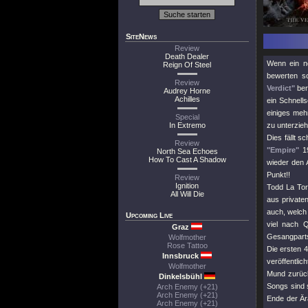
SiteNews
Review
Death Dealer
Wenn ein 
Reign Of Steel
bewerten s
Review
Verdict"
ber
Audrey Horne
Achilles
ein Schnell
einiges me
Special
In Extremo
zu unterzieh
Dies fällt s
Review
"Empire"
19
North Sea Echoes
How To Cast A Shadow
wieder den 
Punkt!!
Review
Ignition
Todd La Torr
All Will Die
aus privaten
auch, welch 
Upcoming Live
viel nach 
Graz
Gesangparts
Wolfmother
Rose Tattoo
Die ersten 
Innsbruck
veröffentlic
Wolfmother
Mund zurück
Dinkelsbühl
Songs sind
Arch Enemy (+21)
Arch Enemy (+21)
Ende der Är
Arch Enemy (+21)