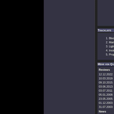
Trackliste
Blo
Man
Ligh
Insi
Pro
Mehr von Qu
Reviews
12.12.2022:
10.03.2019:
09.10.2015:
03.06.2013:
03.07.2011:
05.01.2008:
23.05.2005:
01.12.2003:
31.07.2003:
News