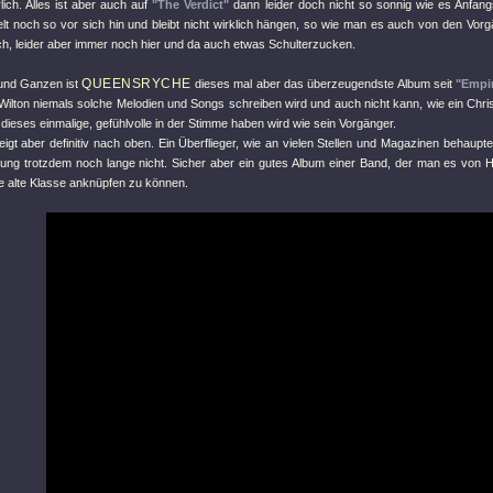
lich. Alles ist aber auch auf
"The Verdict"
dann leider doch nicht so sonnig wie es Anfang
elt noch so vor sich hin und bleibt nicht wirklich hängen, so wie man es auch von den Vor
, leider aber immer noch hier und da auch etwas Schulterzucken.
QUEENSRYCHE
und Ganzen ist
dieses mal aber das überzeugendste Album seit
"Empi
 Wilton niemals solche Melodien und Songs schreiben wird und auch nicht kann, wie ein Chr
 dieses einmalige, gefühlvolle in der Stimme haben wird wie sein Vorgänger.
igt aber definitiv nach oben. Ein Überflieger, wie an vielen Stellen und Magazinen behauptet
ung trotzdem noch lange nicht. Sicher aber ein gutes Album einer Band, der man es von
ie alte Klasse anknüpfen zu können.