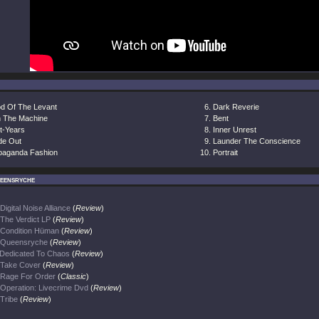
od Of The Levant
Dark Reverie
 The Machine
Bent
t-Years
Inner Unrest
de Out
Launder The Conscience
paganda Fashion
Portrait
eensryche
Digital Noise Alliance
(
Review
)
The Verdict LP
(
Review
)
Condition Hüman
(
Review
)
Queensryche
(
Review
)
Dedicated To Chaos
(
Review
)
Take Cover
(
Review
)
Rage For Order
(
Classic
)
Operation: Livecrime Dvd
(
Review
)
Tribe
(
Review
)