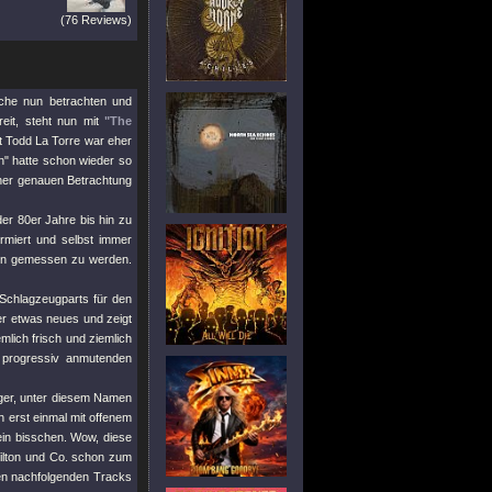
(76 Reviews)
ache nun betrachten und
eit, steht nun mit
"The
it Todd La Torre war eher
n" hatte schon wieder so
ner genauen Betrachtung
der 80er Jahre bis hin zu
rmiert und selbst immer
ken gemessen zu werden.
e Schlagzeugparts für den
der etwas neues und zeigt
emlich frisch und ziemlich
 progressiv anmutenden
iger, unter diesem Namen
ch erst einmal mit offenem
in bisschen. Wow, diese
Wilton und Co. schon zum
den nachfolgenden Tracks