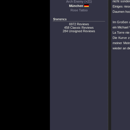
nicht sonder
Arch Enemy (+21)
München
Einiges ries
Rose Tattoo
Daumen hoch
Statistics
Im Großen 
6972 Reviews
ein Michael
458 Classic Reviews
284 Unsigned Reviews
La Torre nie
Die Kurve ze
meiner Mein
wieder an d