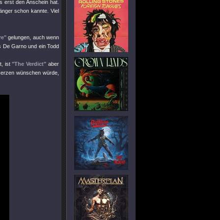
s erst den Anschein hat.
gänger schon kannte. Viel
re"
gelungen, auch wenn
is De Garno und ein Todd
, ist
"The Verdict"
aber
 Herzen wünschen würde,