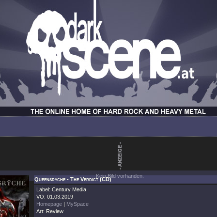
Kein Bild vorhanden.
Queensryche - The Verdict (CD)
Label: Century Media
VÖ: 01.03.2019
Homepage
|
MySpace
Art: Review