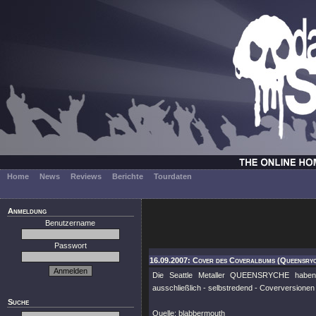
Home
News
Reviews
Berichte
Tourdaten
Anmeldung
Benutzername
Passwort
16.09.2007: Cover des Coveralbums (Queensry
Die Seattle Metaller QUEENSRYCHE haben
ausschließlich - selbstredend - Coverversionen h
Suche
Quelle: blabbermouth