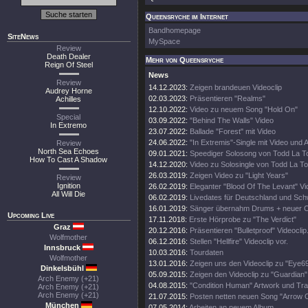
Queensryche im Internet
Bandhomepage
SiteNews
MySpace
Review
Death Dealer
Mehr von Queensryche
Reign Of Steel
News
Review
14.12.2023:
Zeigen brandeuen Videoclip
Audrey Horne
02.03.2023:
Präsentieren "Realms"
Achilles
12.10.2022:
Video zu neuem Song "Hold On"
Special
03.09.2022:
"Behind The Walls" Video
In Extremo
23.07.2022:
Ballade "Forest" mit Video
24.06.2022:
"In Extremis"-Single mit Video und 
Review
North Sea Echoes
09.01.2021:
Speediger Solosong von Todd La T
How To Cast A Shadow
14.12.2020:
Video zu Solosingle von Todd La To
26.03.2019:
Zeigen Video zu "Light Years"
Review
Ignition
26.02.2019:
Eleganter "Blood Of The Levant" Vi
All Will Die
06.02.2019:
Livedates für Deutschland und Sch
16.01.2019:
Sänger übernahm Drums + neuer Cl
Upcoming Live
17.11.2018:
Erste Hörprobe zu "The Verdict"
Graz
20.12.2016:
Präsentieren "Bulletproof" Videoclip
Wolfmother
06.12.2016:
Stellen "Hellfire" Videoclip vor.
Innsbruck
10.03.2016:
Tourdaten
Wolfmother
13.01.2016:
Zeigen uns den Videoclip zu "Eye69
Dinkelsbühl
05.09.2015:
Zeigen den Videoclip zu "Guardian"
Arch Enemy (+21)
04.08.2015:
"Condition Human" Artwork und Trac
Arch Enemy (+21)
Arch Enemy (+21)
21.07.2015:
Posten netten neuen Song "Arrow O
München
07.05.2014:
Arbeiten an neuem Album.