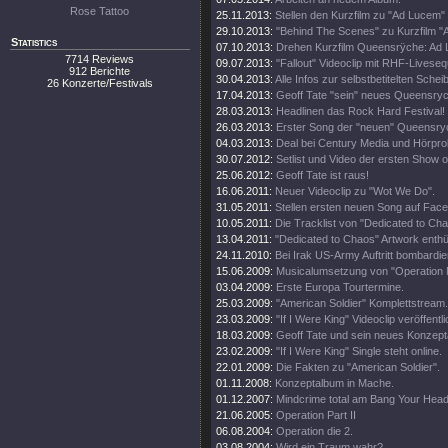
Rose Tattoo
25.11.2013:
Stellen den Kurzfilm zu "Ad Lucem" 
29.10.2013:
"Behind The Scenes" zu Kurzfilm 
Statistics
07.10.2013:
Drehen Kurzfilm Queensrÿche: Ad
7714 Reviews
09.07.2013:
"Fallout" Videoclip mit RHF-Livese
912 Berichte
30.04.2013:
Alle Infos zur selbstbetitelten Schei
26 Konzerte/Festivals
17.04.2013:
Geoff Tate "sein" neues Queensryc
28.03.2013:
Headlinen das Rock Hard Festival!
26.03.2013:
Erster Song der "neuen" Queensry
04.03.2013:
Deal bei Century Media und Hörpro
30.07.2012:
Setlist und Video der ersten Show 
25.06.2012:
Geoff Tate ist raus!
16.06.2011:
Neuer Videoclip zu "Wot We Do".
31.05.2011:
Stellen ersten neuen Song auf Fac
10.05.2011:
Die Tracklist von "Dedicated to Ch
13.04.2011:
"Dedicated to Chaos" Artwork enthül
24.11.2010:
Bei Irak US-Army Auftritt bombardier
15.06.2009:
Musicalumsetzung von "Operation 
03.04.2009:
Erste Europa Tourtermine.
25.03.2009:
"American Soldier" Komplettstream.
23.03.2009:
"If I Were King" Videoclip veröffentli
18.03.2009:
Geoff Tate und sein neues Konzept
23.02.2009:
"If I Were King" Single steht online.
22.01.2009:
Die Fakten zu "American Soldier".
01.11.2008:
Konzeptalbum in Mache.
01.12.2007:
Mindcrime total am Bang Your Head
21.06.2005:
Operation Part II
06.08.2004:
Operation die 2.
03.08.2004:
Wird ein Traum wahr?