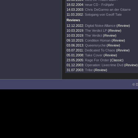
18.02.2004:
neue CD - Frühjahr
14.03.2003:
Chris DeGarmo an der Gitarre
11.03.2002:
Sologang von Geoff Tate
Reviews
12.12.2022:
Digital Noise Alliance
(
Review
)
10.03.2019:
The Verdict LP
(
Review
)
10.03.2019:
The Verdict
(
Review
)
09.10.2015:
Condition Hüman
(
Review
)
03.06.2013:
Queensryche
(
Review
)
03.07.2011:
Dedicated To Chaos
(
Review
)
05.01.2008:
Take Cover
(
Review
)
23.05.2005:
Rage For Order
(
Classic
)
01.12.2003:
Operation: Livecrime Dvd
(
Review
)
31.07.2003:
Tribe
(
Review
)
© D