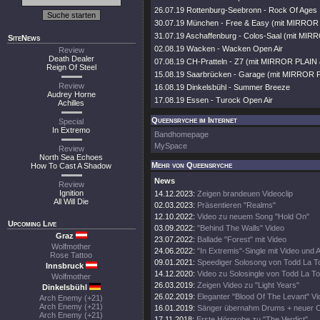
26.07.19 Rottenburg-Seebronn - Rock Of Ages
30.07.19 München - Free & Easy (mit MIRRO
31.07.19 Aschaffenburg - Colos-Saal (mit M
SiteNews
02.08.19 Wacken - Wacken Open Air
Review
Death Dealer
07.08.19 CH-Pratteln - Z7 (mit MIRROR PLAI
Reign Of Steel
15.08.19 Saarbrücken - Garage (mit MIRROR 
Review
16.08.19 Dinkelsbühl - Summer Breeze
Audrey Horne
17.08.19 Essen - Turock Open Air
Achilles
Queensryche im Internet
Special
In Extremo
Bandhomepage
MySpace
Review
North Sea Echoes
Mehr von Queensryche
How To Cast A Shadow
News
Review
Ignition
14.12.2023:
Zeigen brandeuen Videoclip
All Will Die
02.03.2023:
Präsentieren "Realms"
12.10.2022:
Video zu neuem Song "Hold On"
Upcoming Live
03.09.2022:
"Behind The Walls" Video
Graz
23.07.2022:
Ballade "Forest" mit Video
Wolfmother
24.06.2022:
"In Extremis"-Single mit Video und 
Rose Tattoo
09.01.2021:
Speediger Solosong von Todd La T
Innsbruck
14.12.2020:
Video zu Solosingle von Todd La To
Wolfmother
26.03.2019:
Zeigen Video zu "Light Years"
Dinkelsbühl
26.02.2019:
Eleganter "Blood Of The Levant" Vi
Arch Enemy (+21)
Arch Enemy (+21)
16.01.2019:
Sänger übernahm Drums + neuer Cl
Arch Enemy (+21)
17.11.2018:
Erste Hörprobe zu "The Verdict"