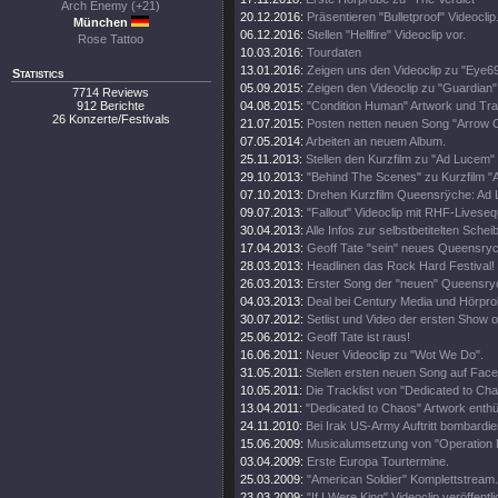
Arch Enemy (+21)
20.12.2016:
Präsentieren "Bulletproof" Videoclip
München
06.12.2016:
Stellen "Hellfire" Videoclip vor.
Rose Tattoo
10.03.2016:
Tourdaten
13.01.2016:
Zeigen uns den Videoclip zu "Eye69
Statistics
05.09.2015:
Zeigen den Videoclip zu "Guardian"
7714 Reviews
912 Berichte
04.08.2015:
"Condition Human" Artwork und Trac
26 Konzerte/Festivals
21.07.2015:
Posten netten neuen Song "Arrow O
07.05.2014:
Arbeiten an neuem Album.
25.11.2013:
Stellen den Kurzfilm zu "Ad Lucem" 
29.10.2013:
"Behind The Scenes" zu Kurzfilm 
07.10.2013:
Drehen Kurzfilm Queensrÿche: Ad
09.07.2013:
"Fallout" Videoclip mit RHF-Livese
30.04.2013:
Alle Infos zur selbstbetitelten Schei
17.04.2013:
Geoff Tate "sein" neues Queensryc
28.03.2013:
Headlinen das Rock Hard Festival!
26.03.2013:
Erster Song der "neuen" Queensry
04.03.2013:
Deal bei Century Media und Hörpro
30.07.2012:
Setlist und Video der ersten Show 
25.06.2012:
Geoff Tate ist raus!
16.06.2011:
Neuer Videoclip zu "Wot We Do".
31.05.2011:
Stellen ersten neuen Song auf Fac
10.05.2011:
Die Tracklist von "Dedicated to Ch
13.04.2011:
"Dedicated to Chaos" Artwork enthül
24.11.2010:
Bei Irak US-Army Auftritt bombardier
15.06.2009:
Musicalumsetzung von "Operation 
03.04.2009:
Erste Europa Tourtermine.
25.03.2009:
"American Soldier" Komplettstream.
23.03.2009:
"If I Were King" Videoclip veröffentli