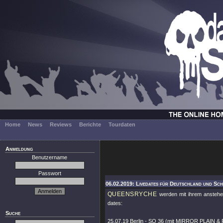
Home
News
Reviews
Berichte
Tourdaten
Anmeldung
Benutzername
Passwort
06.02.2019: Livedates für Deutschland und Sc
QUEENSRYCHE
werden mit ihrem ansteh
dates:
Suche
25.07.19 Berlin - SO 36 (mit MIRROR PLAIN 