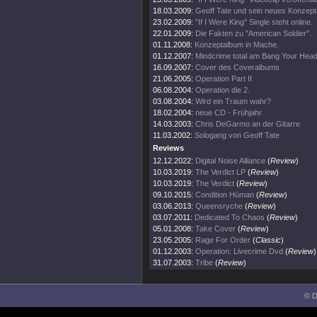
18.03.2009:
Geoff Tate und sein neues Konzept
23.02.2009:
"If I Were King" Single steht online.
22.01.2009:
Die Fakten zu "American Soldier".
01.11.2008:
Konzeptalbum in Mache.
01.12.2007:
Mindcrime total am Bang Your Head
16.09.2007:
Cover des Coveralbums
21.06.2005:
Operation Part II
06.08.2004:
Operation die 2.
03.08.2004:
Wird ein Traum wahr?
18.02.2004:
neue CD - Frühjahr
14.03.2003:
Chris DeGarmo an der Gitarre
11.03.2002:
Sologang von Geoff Tate
Reviews
12.12.2022:
Digital Noise Alliance
(
Review
)
10.03.2019:
The Verdict LP
(
Review
)
10.03.2019:
The Verdict
(
Review
)
09.10.2015:
Condition Hüman
(
Review
)
03.06.2013:
Queensryche
(
Review
)
03.07.2011:
Dedicated To Chaos
(
Review
)
05.01.2008:
Take Cover
(
Review
)
23.05.2005:
Rage For Order
(
Classic
)
01.12.2003:
Operation: Livecrime Dvd
(
Review
)
31.07.2003:
Tribe
(
Review
)
© D