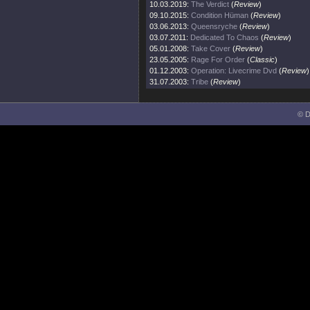
10.03.2019:
The Verdict
(
Review
)
09.10.2015:
Condition Hüman
(
Review
)
03.06.2013:
Queensryche
(
Review
)
03.07.2011:
Dedicated To Chaos
(
Review
)
05.01.2008:
Take Cover
(
Review
)
23.05.2005:
Rage For Order
(
Classic
)
01.12.2003:
Operation: Livecrime Dvd
(
Review
)
31.07.2003:
Tribe
(
Review
)
© D