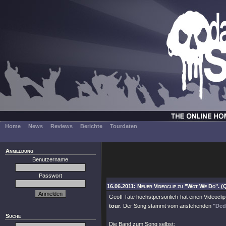
Home
News
Reviews
Berichte
Tourdaten
Anmeldung
Benutzername
Passwort
16.06.2011: Neuer Videoclip zu "Wot We Do". (
Geoff Tate höchstpersönlich hat einen Videoc
tour
. Der Song stammt vom anstehenden
"Ded
Suche
Die Band zum Song selbst: