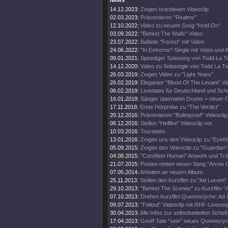
News
14.12.2023:
Zeigen brandeuen Videoclip
02.03.2023:
Präsentieren "Realms"
12.10.2022:
Video zu neuem Song "Hold On"
03.09.2022:
"Behind The Walls" Video
23.07.2022:
Ballade "Forest" mit Video
24.06.2022:
"In Extremis"-Single mit Video und 
09.01.2021:
Speediger Solosong von Todd La T
14.12.2020:
Video zu Solosingle von Todd La To
26.03.2019:
Zeigen Video zu "Light Years"
26.02.2019:
Eleganter "Blood Of The Levant" Vi
06.02.2019:
Livedates für Deutschland und Sch
16.01.2019:
Sänger übernahm Drums + neuer Cl
17.11.2018:
Erste Hörprobe zu "The Verdict"
20.12.2016:
Präsentieren "Bulletproof" Videoclip
06.12.2016:
Stellen "Hellfire" Videoclip vor.
10.03.2016:
Tourdaten
13.01.2016:
Zeigen uns den Videoclip zu "Eye69
05.09.2015:
Zeigen den Videoclip zu "Guardian"
04.08.2015:
"Condition Human" Artwork und Trac
21.07.2015:
Posten netten neuen Song "Arrow O
07.05.2014:
Arbeiten an neuem Album.
25.11.2013:
Stellen den Kurzfilm zu "Ad Lucem" 
29.10.2013:
"Behind The Scenes" zu Kurzfilm 
07.10.2013:
Drehen Kurzfilm Queensrÿche: Ad
09.07.2013:
"Fallout" Videoclip mit RHF-Livese
30.04.2013:
Alle Infos zur selbstbetitelten Schei
17.04.2013:
Geoff Tate "sein" neues Queensryc