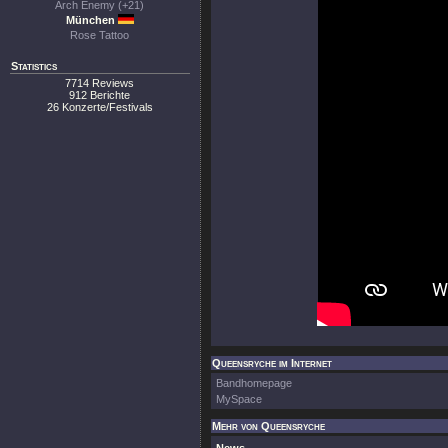
Arch Enemy (+21)
München
Rose Tattoo
Statistics
7714 Reviews
912 Berichte
26 Konzerte/Festivals
Queensryche im Internet
Bandhomepage
MySpace
Mehr von Queensryche