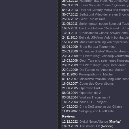
28.03.2013:
Headlinen das Rock Hard Festival!
26.03.2013:
Erster Song der "neuen" Queensry
04.03.2013:
Deal bei Century Media und Hörpro
30.07.2012:
Setlist und Video der ersten Show 
25.06.2012:
Geoff Tate ist raus!
31.05.2011:
Stellen ersten neuen Song auf Fac
10.05.2011:
Die Tracklist von "Dedicated to Ch
13.04.2011:
"Dedicated to Chaos" Artwork enthül
24.11.2010:
Bei Irak US-Army Auftritt bombardier
15.06.2009:
Musicalumsetzung von "Operation 
03.04.2009:
Erste Europa Tourtermine.
25.03.2009:
"American Soldier" Komplettstream.
23.03.2009:
"If I Were King" Videoclip veröffentli
18.03.2009:
Geoff Tate und sein neues Konzept
23.02.2009:
"If I Were King" Single steht online.
22.01.2009:
Die Fakten zu "American Soldier".
01.11.2008:
Konzeptalbum in Mache.
01.12.2007:
Mindcrime total am Bang Your Head
16.09.2007:
Cover des Coveralbums
21.06.2005:
Operation Part II
06.08.2004:
Operation die 2.
03.08.2004:
Wird ein Traum wahr?
18.02.2004:
neue CD - Frühjahr
14.03.2003:
Chris DeGarmo an der Gitarre
11.03.2002:
Sologang von Geoff Tate
Reviews
12.12.2022:
Digital Noise Alliance
(
Review
)
10.03.2019:
The Verdict LP
(
Review
)