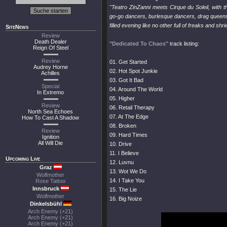
"Teatro ZinZanni meets Cirque du Soleil, with 
go-go dancers, burlesque dancers, drag queens, a 
filled evening like no other full of freaks and shri
SiteNews
Review
Death Dealer
"Dedicated To Chaos"
track listing:
Reign Of Steel
Review
01. Get Started
Audrey Horne
02. Hot Spot Junkie
Achilles
03. Got It Bad
Special
04. Around The World
In Extremo
05. Higher
Review
06. Retail Therapy
North Sea Echoes
07. At The Edge
How To Cast A Shadow
08. Broken
Review
09. Hard Times
Ignition
All Will Die
10. Drive
11. I Believe
Upcoming Live
12. Luvnu
Graz
13. Wot We Do
Wolfmother
14. I Take You
Rose Tattoo
Innsbruck
15. The Lie
Wolfmother
16. Big Noize
Dinkelsbühl
Arch Enemy (+21)
Arch Enemy (+21)
Arch Enemy (+21)