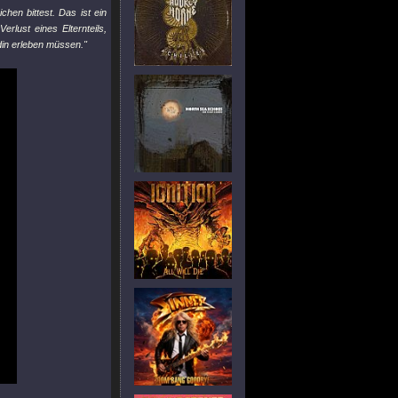
en bittest. Das ist ein
rlust eines Elternteils,
din erleben müssen."