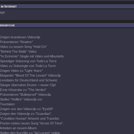
im Internet
age
eensryche
Zeigen brandeuen Videoclip
Präsentieren "Realms"
Video zu neuem Song "Hold On"
"Behind The Walls" Video
"In Extremis"-Single mit Video und Albuminfo.
Speediger Solosong von Todd La Torre
Video zu Solosingle von Todd La Torre
Zeigen Video zu "Light Years"
Eleganter "Blood Of The Levant" Videoclip
Livedates für Deutschland und Schweiz
Sänger übernahm Drums + neuer Clip!
Erste Hörprobe zu "The Verdict"
Präsentieren "Bulletproof" Videoclip.
Stellen "Hellfire" Videoclip vor.
Tourdaten
Zeigen uns den Videoclip zu "Eye69".
Zeigen den Videoclip zu "Guardian".
"Condition Human" Artwork und Tracklist.
Posten netten neuen Song "Arrow Of Time".
Arbeiten an neuem Album.
Stellen den Kurzfilm zu "Ad Lucem" online.