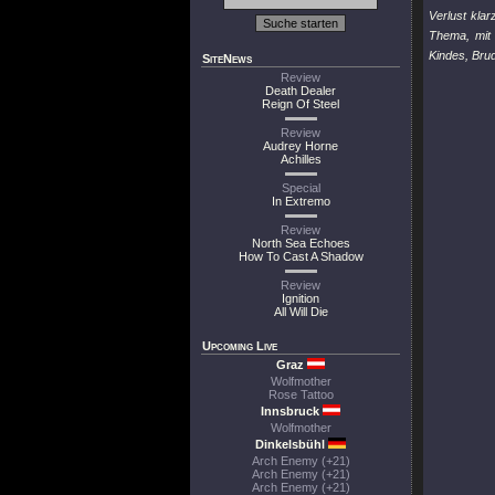
Verlust kla
Thema, mit 
Kindes, Bru
SiteNews
Review
Death Dealer
Reign Of Steel
Review
Audrey Horne
Achilles
Special
In Extremo
Review
North Sea Echoes
How To Cast A Shadow
Review
Ignition
All Will Die
Upcoming Live
Graz
Wolfmother
Rose Tattoo
Innsbruck
Wolfmother
Dinkelsbühl
Arch Enemy (+21)
Arch Enemy (+21)
Arch Enemy (+21)