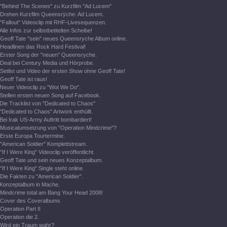
"Behind The Scenes" zu Kurzfilm "Ad Lucem"
Drehen Kurzfilm Queensrÿche: Ad Lucem.
"Fallout" Videoclip mit RHF-Livesequenzen.
Alle Infos zur selbstbetitelten Scheibe!
Geoff Tate "sein" neues Queensryche Album online.
Headlinen das Rock Hard Festival!
Erster Song der "neuen" Queensryche.
Deal bei Century Media und Hörprobe.
Setlist und Video der ersten Show ohne Geoff Tate!
Geoff Tate ist raus!
Neuer Videoclip zu "Wot We Do".
Stellen ersten neuen Song auf Facebook.
Die Tracklist von "Dedicated to Chaos"
"Dedicated to Chaos" Artwork enthüllt.
Bei Irak US-Army Auftritt bombardiert!
Musicalumsetzung von "Operation Mindcrime"?
Erste Europa Tourtermine.
"American Soldier" Komplettstream.
"If I Were King" Videoclip veröffentlicht.
Geoff Tate und sein neues Konzeptalbum.
"If I Were King" Single steht online.
Die Fakten zu "American Soldier".
Konzeptalbum in Mache.
Mindcrime total am Bang Your Head 2008!
Cover des Coveralbums
Operation Part II
Operation die 2.
Wird ein Traum wahr?