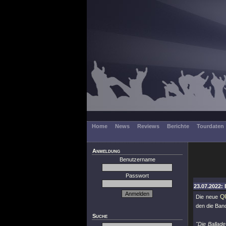
Home
News
Reviews
Berichte
Tourdaten
Anmeldung
Benutzername
Passwort
23.07.2022: 
Q
Die neue
den die Band
Suche
"Die Ballad