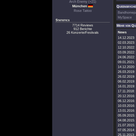
Arch Enemy (+21)
München
Queensryche 
Rose Tattoo
Bandhomep
MySpace
Statistics
7714 Reviews
Mehr von Qu
912 Berichte
News
26 Konzerte/Festivals
14.12.2023:
02.03.2023:
12.10.2022:
03.09.2022:
24.06.2022:
09.01.2021:
14.12.2020:
26.03.2019:
26.02.2019:
06.02.2019:
16.01.2019:
17.11.2018:
20.12.2016:
06.12.2016:
10.03.2016:
13.01.2016:
05.09.2015:
04.08.2015:
21.07.2015:
07.05.2014:
25.11.2013: