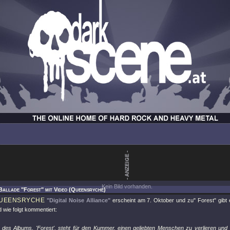
Kein Bild vorhanden.
Ballade "Forest" mit Video (Queensryche)
UEENSRYCHE
"Digital Noise Alliance"
erscheint am 7. Oktober und zu
" Forest"
gibt 
 wie folgt kommentiert:
e des Albums, 'Forest', steht für den Kummer, einen geliebten Menschen zu verlieren un