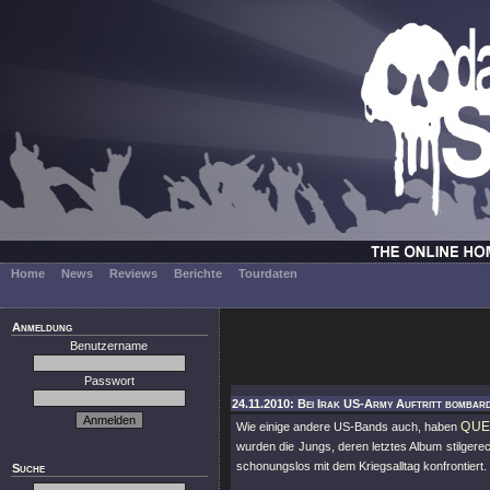
Home
News
Reviews
Berichte
Tourdaten
Anmeldung
Benutzername
Passwort
24.11.2010: Bei Irak US-Army Auftritt bombard
QU
Wie einige andere US-Bands auch, haben
wurden die Jungs, deren letztes Album stilgere
schonungslos mit dem Kriegsalltag konfrontiert.
Suche