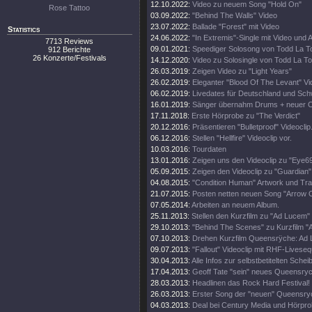
12.10.2022:
Video zu neuem Song "Hold On"
Rose Tattoo
03.09.2022:
"Behind The Walls" Video
23.07.2022:
Ballade "Forest" mit Video
Statistics
24.06.2022:
"In Extremis"-Single mit Video und 
7713 Reviews
09.01.2021:
Speediger Solosong von Todd La T
912 Berichte
26 Konzerte/Festivals
14.12.2020:
Video zu Solosingle von Todd La To
26.03.2019:
Zeigen Video zu "Light Years"
26.02.2019:
Eleganter "Blood Of The Levant" Vi
06.02.2019:
Livedates für Deutschland und Sch
16.01.2019:
Sänger übernahm Drums + neuer Cl
17.11.2018:
Erste Hörprobe zu "The Verdict"
20.12.2016:
Präsentieren "Bulletproof" Videoclip
06.12.2016:
Stellen "Hellfire" Videoclip vor.
10.03.2016:
Tourdaten
13.01.2016:
Zeigen uns den Videoclip zu "Eye69
05.09.2015:
Zeigen den Videoclip zu "Guardian"
04.08.2015:
"Condition Human" Artwork und Trac
21.07.2015:
Posten netten neuen Song "Arrow O
07.05.2014:
Arbeiten an neuem Album.
25.11.2013:
Stellen den Kurzfilm zu "Ad Lucem" 
29.10.2013:
"Behind The Scenes" zu Kurzfilm 
07.10.2013:
Drehen Kurzfilm Queensrÿche: Ad
09.07.2013:
"Fallout" Videoclip mit RHF-Livese
30.04.2013:
Alle Infos zur selbstbetitelten Schei
17.04.2013:
Geoff Tate "sein" neues Queensryc
28.03.2013:
Headlinen das Rock Hard Festival!
26.03.2013:
Erster Song der "neuen" Queensry
04.03.2013:
Deal bei Century Media und Hörpro