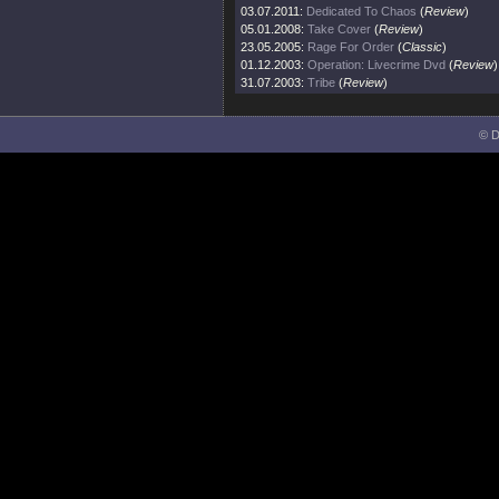
03.07.2011:
Dedicated To Chaos
(
Review
)
05.01.2008:
Take Cover
(
Review
)
23.05.2005:
Rage For Order
(
Classic
)
01.12.2003:
Operation: Livecrime Dvd
(
Review
)
31.07.2003:
Tribe
(
Review
)
© D