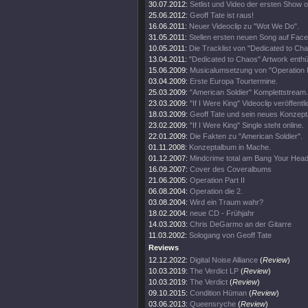
30.07.2012:
Setlist und Video der ersten Show 
25.06.2012:
Geoff Tate ist raus!
16.06.2011:
Neuer Videoclip zu "Wot We Do".
31.05.2011:
Stellen ersten neuen Song auf Fac
10.05.2011:
Die Tracklist von "Dedicated to Ch
13.04.2011:
"Dedicated to Chaos" Artwork enthül
15.06.2009:
Musicalumsetzung von "Operation 
03.04.2009:
Erste Europa Tourtermine.
25.03.2009:
"American Soldier" Komplettstream.
23.03.2009:
"If I Were King" Videoclip veröffentli
18.03.2009:
Geoff Tate und sein neues Konzept
23.02.2009:
"If I Were King" Single steht online.
22.01.2009:
Die Fakten zu "American Soldier".
01.11.2008:
Konzeptalbum in Mache.
01.12.2007:
Mindcrime total am Bang Your Head
16.09.2007:
Cover des Coveralbums
21.06.2005:
Operation Part II
06.08.2004:
Operation die 2.
03.08.2004:
Wird ein Traum wahr?
18.02.2004:
neue CD - Frühjahr
14.03.2003:
Chris DeGarmo an der Gitarre
11.03.2002:
Sologang von Geoff Tate
Reviews
12.12.2022:
Digital Noise Alliance
(
Review
)
10.03.2019:
The Verdict LP
(
Review
)
10.03.2019:
The Verdict
(
Review
)
09.10.2015:
Condition Hüman
(
Review
)
03.06.2013:
Queensryche
(
Review
)