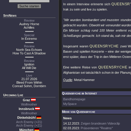
QUEENSR
In einem Interview erinnerte sich
Irak zu sein und live zu spielen.
SiteNews
"Wir wurden bombardiert und mussten stundenl
Review
Audrey Horne
gebracht wurden. Obwohl wir verwundet wurden, 
Achilles
Ein Mörser schlug rund 100 Meter entfernt v
Special
Scheißangst gemacht. Ich stand da, sah mir de
In Extremo
QUEENSRYCHE
Review
Insgesamt waren
zwei Wo
North Sea Echoes
Basen und spielten Konzerte – eine der wenige
How To Cast A Shadow
erst später, dass der Trip in den Mittleren Ost
Review
Ignition
QUEENSRYCHE
Eine weitere Reise von
in
All Will Die
Afghanistan sei tatsächlich schon in der Planun
Live
21.07.2026
Quelle
: Metal Hammer
Bleed From Within
Conrad Sohm, Dornbirn
Queensryche im Internet
Upcoming Live
Bandhomepage
Graz
MySpace
Wolfmother
Innsbruck
Mehr von Queensryche
Wolfmother
Dinkelsbühl
News
Arch Enemy (+21)
14.12.2023:
Zeigen brandeuen Videoclip
Arch Enemy (+21)
02.03.2023:
Präsentieren "Realms"
München