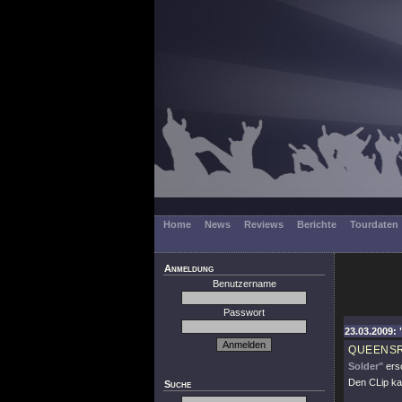
Home
News
Reviews
Berichte
Tourdaten
Anmeldung
Benutzername
Passwort
23.03.2009: 
QUEENS
Solder"
ers
Den CLip k
Suche