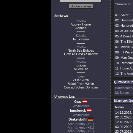
"American 
01. Sliver
SiteNews
02. Unafraid
Review
Audrey Horne
03. Hundred
Achilles
04. At 30,00
Special
05. A Dead 
In Extremo
06. The Kille
Review
07. Middle O
North Sea Echoes
08. If I Were
How To Cast A Shadow
09. Man Do
Review
10. Rememb
Ignition
11. Home Ag
All Will Die
12. The Voi
Live
21.07.2026
Queensryche 
Bleed From Within
Conrad Sohm, Dornbirn
Bandhomep
MySpace
Upcoming Live
Mehr von Qu
Graz
Wolfmother
News
Innsbruck
14.12.2023:
Wolfmother
02.03.2023:
Dinkelsbühl
12.10.2022:
Arch Enemy (+21)
03.09.2022:
Arch Enemy (+21)
Arch Enemy (+21)
23.07.2022: