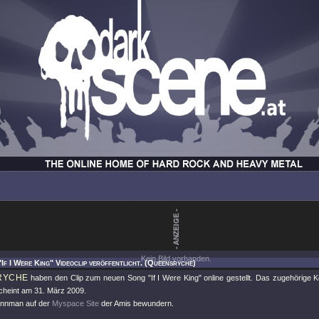
Kein Bild vorhanden.
"If I Were King" Videoclip veröffentlicht. (Queensryche)
RYCHE
haben den Clip zum neuen Song
"If I Were King"
online gestellt. Das zugehörige
cheint am 31. März 2009.
annman auf der
Myspace Site
der Amis bewundern.