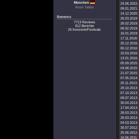
München
24.06.2022:
Rose Tattoo
09.01.2021:
14.12.2020:
Statistics
26.03.2019:
7713 Reviews
26.02.2019:
912 Berichte
06.02.2019:
26 Konzerte/Festivals
16.01.2019:
17.11.2018:
20.12.2016:
06.12.2016:
10.03.2016:
13.01.2016:
05.09.2015:
04.08.2015:
21.07.2015:
07.05.2014:
25.11.2013:
29.10.2013:
07.10.2013:
09.07.2013:
30.04.2013:
17.04.2013:
28.03.2013:
26.03.2013:
04.03.2013:
30.07.2012:
25.06.2012:
16.06.2011: