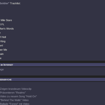
Soldier"
Tracklist:
 Mile Stare
0 Ft.
Man's Words
r
f Hell
 King
wn!
er Me
ain
ce
im Internet
age
eensryche
Zeigen brandeuen Videoclip
Präsentieren "Realms"
Video zu neuem Song "Hold On"
"Behind The Walls" Video
Ballade "Forest" mit Video