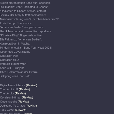
Stellen ersten neuen Song auf Facebook.
Die Tracklist von "Dedicated to Chaos"
"Dedicated to Chaos" Artwork enthüllt.
Bei Irak US-Army Auftritt bombardiert!
Musicalumsetzung von "Operation Mindcrime"?
Erste Europa Tourtermine.
"American Soldier" Komplettstream.
Geoff Tate und sein neues Konzeptalbum.
"If I Were King" Single steht online.
Die Fakten zu "American Soldier".
Konzeptalbum in Mache.
Mindcrime total am Bang Your Head 2008!
Cover des Coveralbums
Operation Part II
Operation die 2.
Wird ein Traum wahr?
neue CD - Frühjahr
Chris DeGarmo an der Gitarre
Sologang von Geoff Tate
Digital Noise Alliance
(
Review
)
The Verdict LP
(
Review
)
The Verdict
(
Review
)
Condition Hüman
(
Review
)
Queensryche
(
Review
)
Dedicated To Chaos
(
Review
)
Take Cover
(
Review
)
Rage For Order
(
Classic
)