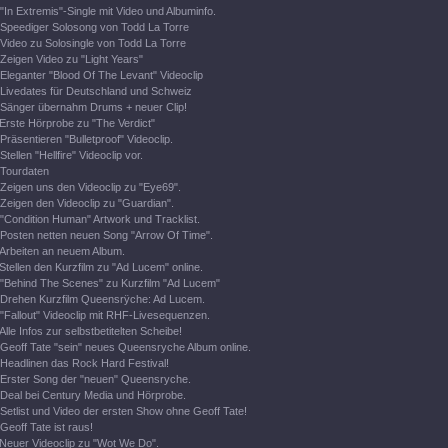
"In Extremis"-Single mit Video und Albuminfo.
Speediger Solosong von Todd La Torre
Video zu Solosingle von Todd La Torre
Zeigen Video zu "Light Years"
Eleganter "Blood Of The Levant" Videoclip
Livedates für Deutschland und Schweiz
Sänger übernahm Drums + neuer Clip!
Erste Hörprobe zu "The Verdict"
Präsentieren "Bulletproof" Videoclip.
Stellen "Hellfire" Videoclip vor.
Tourdaten
Zeigen uns den Videoclip zu "Eye69".
Zeigen den Videoclip zu "Guardian".
"Condition Human" Artwork und Tracklist.
Posten netten neuen Song "Arrow Of Time".
Arbeiten an neuem Album.
Stellen den Kurzfilm zu "Ad Lucem" online.
"Behind The Scenes" zu Kurzfilm "Ad Lucem"
Drehen Kurzfilm Queensrÿche: Ad Lucem.
"Fallout" Videoclip mit RHF-Livesequenzen.
Alle Infos zur selbstbetitelten Scheibe!
Geoff Tate "sein" neues Queensryche Album online.
Headlinen das Rock Hard Festival!
Erster Song der "neuen" Queensryche.
Deal bei Century Media und Hörprobe.
Setlist und Video der ersten Show ohne Geoff Tate!
Geoff Tate ist raus!
Neuer Videoclip zu "Wot We Do".