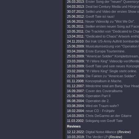
26.03.2013:
Erster Song der "neuen" Queensry
04.03.2013:
Deal bei Century Media und Hörpro
30.07.2012:
Setlist und Video der ersten Show 
25.06.2012:
Geoff Tate ist raus!
16.06.2011:
Neuer Videoclip zu "Wot We Do".
31.05.2011:
Stellen ersten neuen Song auf Fac
10.05.2011:
Die Tracklist von "Dedicated to Ch
13.04.2011:
"Dedicated to Chaos" Artwork enthül
24.11.2010:
Bei Irak US-Army Auftritt bombardier
15.06.2009:
Musicalumsetzung von "Operation 
03.04.2009:
Erste Europa Tourtermine.
25.03.2009:
"American Soldier" Komplettstream.
23.03.2009:
"If I Were King" Videoclip veröffentli
18.03.2009:
Geoff Tate und sein neues Konzept
23.02.2009:
"If I Were King" Single steht online.
22.01.2009:
Die Fakten zu "American Soldier".
01.11.2008:
Konzeptalbum in Mache.
01.12.2007:
Mindcrime total am Bang Your Head
16.09.2007:
Cover des Coveralbums
21.06.2005:
Operation Part II
06.08.2004:
Operation die 2.
03.08.2004:
Wird ein Traum wahr?
18.02.2004:
neue CD - Frühjahr
14.03.2003:
Chris DeGarmo an der Gitarre
11.03.2002:
Sologang von Geoff Tate
Reviews
12.12.2022:
Digital Noise Alliance
(
Review
)
10.03.2019:
The Verdict LP
(
Review
)