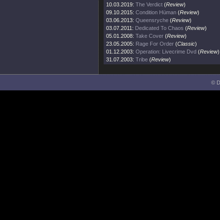
10.03.2019:
The Verdict
(
Review
)
09.10.2015:
Condition Hüman
(
Review
)
03.06.2013:
Queensryche
(
Review
)
03.07.2011:
Dedicated To Chaos
(
Review
)
05.01.2008:
Take Cover
(
Review
)
23.05.2005:
Rage For Order
(
Classic
)
01.12.2003:
Operation: Livecrime Dvd
(
Review
)
31.07.2003:
Tribe
(
Review
)
© D