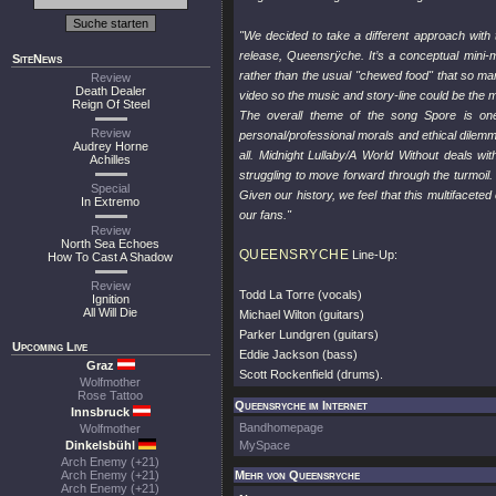
"We decided to take a different approach with t
release, Queensrÿche. It’s a conceptual mini-m
SiteNews
rather than the usual "chewed food" that so ma
Review
Death Dealer
video so the music and story-line could be the 
Reign Of Steel
The overall theme of the song Spore is one 
Review
personal/professional morals and ethical dilem
Audrey Horne
all. Midnight Lullaby/A World Without deals wit
Achilles
struggling to move forward through the turmoil. T
Special
Given our history, we feel that this multifaceted 
In Extremo
our fans."
Review
North Sea Echoes
QUEENSRYCHE
Line-Up:
How To Cast A Shadow
Review
Todd La Torre (vocals)
Ignition
All Will Die
Michael Wilton (guitars)
Parker Lundgren (guitars)
Upcoming Live
Eddie Jackson (bass)
Graz
Scott Rockenfield (drums).
Wolfmother
Rose Tattoo
Queensryche im Internet
Innsbruck
Bandhomepage
Wolfmother
Dinkelsbühl
MySpace
Arch Enemy (+21)
Arch Enemy (+21)
Mehr von Queensryche
Arch Enemy (+21)