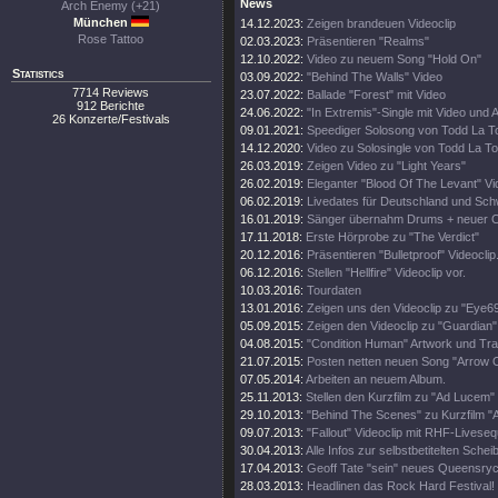
News
Arch Enemy (+21)
München
14.12.2023:
Zeigen brandeuen Videoclip
Rose Tattoo
02.03.2023:
Präsentieren "Realms"
12.10.2022:
Video zu neuem Song "Hold On"
Statistics
03.09.2022:
"Behind The Walls" Video
7714 Reviews
23.07.2022:
Ballade "Forest" mit Video
912 Berichte
24.06.2022:
"In Extremis"-Single mit Video und 
26 Konzerte/Festivals
09.01.2021:
Speediger Solosong von Todd La T
14.12.2020:
Video zu Solosingle von Todd La To
26.03.2019:
Zeigen Video zu "Light Years"
26.02.2019:
Eleganter "Blood Of The Levant" Vi
06.02.2019:
Livedates für Deutschland und Sch
16.01.2019:
Sänger übernahm Drums + neuer Cl
17.11.2018:
Erste Hörprobe zu "The Verdict"
20.12.2016:
Präsentieren "Bulletproof" Videoclip
06.12.2016:
Stellen "Hellfire" Videoclip vor.
10.03.2016:
Tourdaten
13.01.2016:
Zeigen uns den Videoclip zu "Eye69
05.09.2015:
Zeigen den Videoclip zu "Guardian"
04.08.2015:
"Condition Human" Artwork und Trac
21.07.2015:
Posten netten neuen Song "Arrow O
07.05.2014:
Arbeiten an neuem Album.
25.11.2013:
Stellen den Kurzfilm zu "Ad Lucem" 
29.10.2013:
"Behind The Scenes" zu Kurzfilm 
09.07.2013:
"Fallout" Videoclip mit RHF-Livese
30.04.2013:
Alle Infos zur selbstbetitelten Schei
17.04.2013:
Geoff Tate "sein" neues Queensryc
28.03.2013:
Headlinen das Rock Hard Festival!