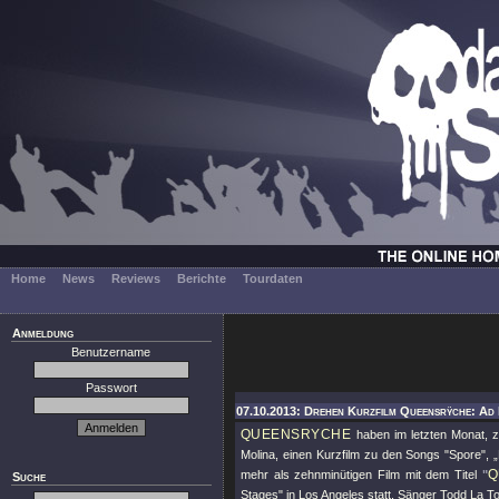
Home
News
Reviews
Berichte
Tourdaten
Anmeldung
Benutzername
Passwort
07.10.2013: Drehen Kurzfilm Queensrÿche: Ad
QUEENSRYCHE
haben im letzten Monat,
Molina, einen Kurzfilm zu den Songs "Spore", „
Q
mehr als zehnminütigen Film mit dem Titel
"
Suche
Stages"
in Los Angeles statt. Sänger Todd La T