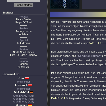
SiteNews
Review
Death Dealer
Um die Tragweite der Umstände nochmals in E
Reign Of Steel
sich und mit mühseligen Rechtsstreitigkeiten
Review
mal Stabilisierung angesagt, im Anschluss dess
Audrey Horne
Achilles
das letzte Bandkapitel von künftigen Taten scha
La Torre, vom Gros der Fraktion Alt-Fans resp
Special
SWEET OBL
In Extremo
dürfen sich als Alternativtherapie
Review
Das gleichnamige Werk aus dem Jahre 2013 kl
North Sea Echoes
How To Cast A Shadow
existieren noch!“, ehe
"Condition Hüman"
zwe
von Seattle zurück brachte. Solide prolongiert
Review
Ignition
der dazugehörigen Tour einen faden Nachgesch
All Will Die
Ist schon wieder eine Weile her. Nun, im Jahr
Upcoming Live
negative Schlagzeilen betrifft, wird man vo
Graz
abgelenkt, obwohl die Themen - wenig überrasc
Wolfmother
Innsbruck
verfeinert, das Pendeln zwischen ureigener Tr
Wolfmother
Quintett derart gut, dass man irgendwann be
Dinkelsbühl
abermals brillant agierende Todd auf dem letz
Arch Enemy (+21)
KAMELOT
Schlagwerker Casey Grillo akquirie
Arch Enemy (+21)
Arch Enemy (+21)
München