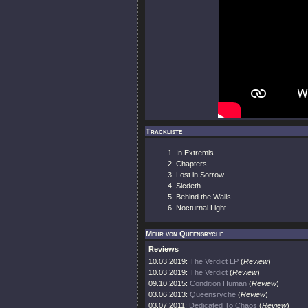
Trackliste
In Extremis
Chapters
Lost in Sorrow
Sicdeth
Behind the Walls
Nocturnal Light
Mehr von Queensryche
Reviews
10.03.2019:
The Verdict LP
(
Review
)
10.03.2019:
The Verdict
(
Review
)
09.10.2015:
Condition Hüman
(
Review
)
03.06.2013:
Queensryche
(
Review
)
03.07.2011:
Dedicated To Chaos
(
Review
)