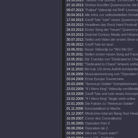
29.10.2013:
"Behind The Scenes" zu Kurzfilm 
07.10.2013:
Drehen Kurzfilm Queensrÿche: Ad
09.07.2013:
"Fallout" Videoclip mit RHF-Livese
30.04.2013:
Alle Infos zur selbstbetitelten Schei
17.04.2013:
Geoff Tate "sein" neues Queensryc
28.03.2013:
Headlinen das Rock Hard Festival!
26.03.2013:
Erster Song der "neuen" Queensry
04.03.2013:
Deal bei Century Media und Hörpro
30.07.2012:
Setlist und Video der ersten Show 
25.06.2012:
Geoff Tate ist raus!
16.06.2011:
Neuer Videoclip zu "Wot We Do".
31.05.2011:
Stellen ersten neuen Song auf Fac
10.05.2011:
Die Tracklist von "Dedicated to Ch
13.04.2011:
"Dedicated to Chaos" Artwork enthül
24.11.2010:
Bei Irak US-Army Auftritt bombardier
15.06.2009:
Musicalumsetzung von "Operation 
03.04.2009:
Erste Europa Tourtermine.
25.03.2009:
"American Soldier" Komplettstream.
23.03.2009:
"If I Were King" Videoclip veröffentli
18.03.2009:
Geoff Tate und sein neues Konzept
23.02.2009:
"If I Were King" Single steht online.
22.01.2009:
Die Fakten zu "American Soldier".
01.11.2008:
Konzeptalbum in Mache.
01.12.2007:
Mindcrime total am Bang Your Head
16.09.2007:
Cover des Coveralbums
21.06.2005:
Operation Part II
06.08.2004:
Operation die 2.
03.08.2004:
Wird ein Traum wahr?