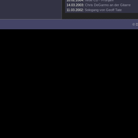
18.02.2004:
neue CD - Frühjahr
14.03.2003:
Chris DeGarmo an der Gitarre
11.03.2002:
Sologang von Geoff Tate
© D