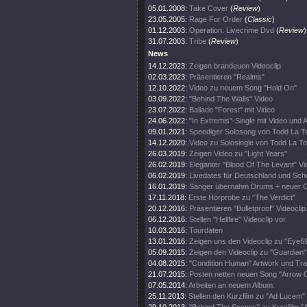
05.01.2008:
Take Cover
(
Review
)
23.05.2005:
Rage For Order
(
Classic
)
01.12.2003:
Operation: Livecrime Dvd
(
Review
)
31.07.2003:
Tribe
(
Review
)
News
14.12.2023:
Zeigen brandeuen Videoclip
02.03.2023:
Präsentieren "Realms"
12.10.2022:
Video zu neuem Song "Hold On"
03.09.2022:
"Behind The Walls" Video
23.07.2022:
Ballade "Forest" mit Video
24.06.2022:
"In Extremis"-Single mit Video und 
09.01.2021:
Speediger Solosong von Todd La T
14.12.2020:
Video zu Solosingle von Todd La To
26.03.2019:
Zeigen Video zu "Light Years"
26.02.2019:
Eleganter "Blood Of The Levant" Vi
06.02.2019:
Livedates für Deutschland und Sch
16.01.2019:
Sänger übernahm Drums + neuer Cl
17.11.2018:
Erste Hörprobe zu "The Verdict"
20.12.2016:
Präsentieren "Bulletproof" Videoclip
06.12.2016:
Stellen "Hellfire" Videoclip vor.
10.03.2016:
Tourdaten
13.01.2016:
Zeigen uns den Videoclip zu "Eye69
05.09.2015:
Zeigen den Videoclip zu "Guardian"
04.08.2015:
"Condition Human" Artwork und Trac
21.07.2015:
Posten netten neuen Song "Arrow O
07.05.2014:
Arbeiten an neuem Album.
25.11.2013:
Stellen den Kurzfilm zu "Ad Lucem" 