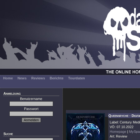
Home
News
Reviews
Berichte
Tourdaten
Anmeldung
Benutzername
Passwort
Queensryche - Digit
Label: Century Med
VÖ: 07.10.2022
Homepage
|
MySpa
Suche
Art: Review