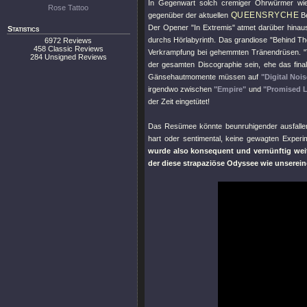
In Gegenwart solch cremiger Ohrwürmer w
Rose Tattoo
QUEENSRYCHE
gegenüber der aktuellen
Be
Der Opener
"In Extremis"
atmet darüber hinau
Statistics
durchs Hörlabyrinth. Das grandiose
"Behind Th
6972 Reviews
458 Classic Reviews
Verkrampfung bei gehemmten Tränendrüsen.
284 Unsigned Reviews
der gesamten Discographie sein, ehe das fin
Gänsehautmomente müssen auf
"Digital Nois
irgendwo zwischen
"Empire"
und
"Promised 
der Zeit eingetütet!
Das Resümee könnte beunruhigender ausfallen:
hart oder sentimental, keine gewagten Experi
wurde also konsequent und vernünftig weit
der diese strapaziöse Odyssee wie unserein