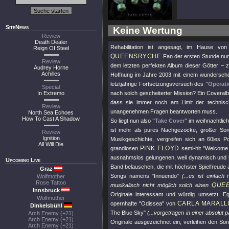
SiteNews
Keine Wertung
Review
Death Dealer
Rehabilitation ist angesagt, im Hause von
Reign Of Steel
QUEENSRYCHE
Fan der ersten Stunde nun
Review
dem letzten perfekten Album dieser Götter – zu
Audrey Horne
Achilles
Hoffnung im Jahre 2003 mit einem wunders
letztjährige Fortsetzungsversuch des
"Operat
Special
In Extremo
nach solch gescheiterter Mission? Ein Covera
dass sie immer noch am Limit der technisc
Review
unangenehmen Fragen beantworten muss.
North Sea Echoes
How To Cast A Shadow
So liegt nun also
"Take Cover"
im weihnachtlich
ist mehr als pures Nachgezocke, großer Son
Review
Ignition
Musikgeschichte, vergreifen sich an 60ies 
All Will Die
PINK FLOYD
grandiosen
semi-hit
"Welcome 
ausnahmslos gelungenen, weil dynamisch und hö
Upcoming Live
Band belauschen, die mit höchster Spielfreude 
Graz
Songs namens
"Innuendo"
(...es ist einfac
Wolfmother
Rose Tattoo
QUE
musikalisch nicht möglich solch einen
Innsbruck
Originale interessant und würdig umsetzt. 
Wolfmother
CARLA MARALL
opernhafte
"Odissea"
von
Dinkelsbühl
The Blue Sky"
(...vorgetragen in einer absolut 
Arch Enemy (+21)
Arch Enemy (+21)
Originale ausgezeichnet ein, verleihen den So
Arch Enemy (+21)