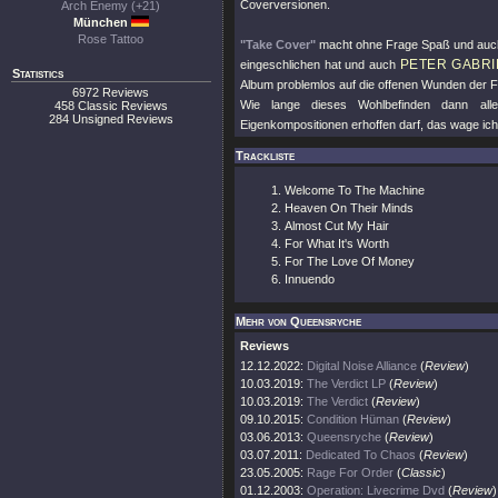
Coverversionen.
Arch Enemy (+21)
München
Rose Tattoo
"Take Cover"
macht ohne Frage Spaß und auc
PETER GABRI
eingeschlichen hat und auch
Statistics
Album problemlos auf die offenen Wunden der Fa
6972 Reviews
Wie lange dieses Wohlbefinden dann al
458 Classic Reviews
284 Unsigned Reviews
Eigenkompositionen erhoffen darf, das wage ich
Trackliste
Welcome To The Machine
Heaven On Their Minds
Almost Cut My Hair
For What It's Worth
For The Love Of Money
Innuendo
Mehr von Queensryche
Reviews
12.12.2022:
Digital Noise Alliance
(
Review
)
10.03.2019:
The Verdict LP
(
Review
)
10.03.2019:
The Verdict
(
Review
)
09.10.2015:
Condition Hüman
(
Review
)
03.06.2013:
Queensryche
(
Review
)
03.07.2011:
Dedicated To Chaos
(
Review
)
23.05.2005:
Rage For Order
(
Classic
)
01.12.2003:
Operation: Livecrime Dvd
(
Review
)