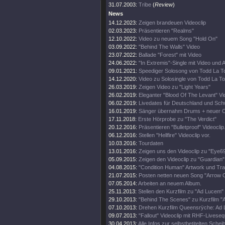
31.07.2003:
Tribe
(
Review
)
News
14.12.2023:
Zeigen brandeuen Videoclip
02.03.2023:
Präsentieren "Realms"
12.10.2022:
Video zu neuem Song "Hold On"
03.09.2022:
"Behind The Walls" Video
23.07.2022:
Ballade "Forest" mit Video
24.06.2022:
"In Extremis"-Single mit Video und 
09.01.2021:
Speediger Solosong von Todd La T
14.12.2020:
Video zu Solosingle von Todd La To
26.03.2019:
Zeigen Video zu "Light Years"
26.02.2019:
Eleganter "Blood Of The Levant" Vi
06.02.2019:
Livedates für Deutschland und Sch
16.01.2019:
Sänger übernahm Drums + neuer Cl
17.11.2018:
Erste Hörprobe zu "The Verdict"
20.12.2016:
Präsentieren "Bulletproof" Videoclip
06.12.2016:
Stellen "Hellfire" Videoclip vor.
10.03.2016:
Tourdaten
13.01.2016:
Zeigen uns den Videoclip zu "Eye69
05.09.2015:
Zeigen den Videoclip zu "Guardian"
04.08.2015:
"Condition Human" Artwork und Trac
21.07.2015:
Posten netten neuen Song "Arrow O
07.05.2014:
Arbeiten an neuem Album.
25.11.2013:
Stellen den Kurzfilm zu "Ad Lucem" 
29.10.2013:
"Behind The Scenes" zu Kurzfilm 
07.10.2013:
Drehen Kurzfilm Queensrÿche: Ad
09.07.2013:
"Fallout" Videoclip mit RHF-Livese
30.04.2013:
Alle Infos zur selbstbetitelten Schei