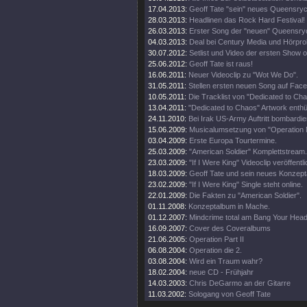
17.04.2013:
Geoff Tate "sein" neues Queensryc
28.03.2013:
Headlinen das Rock Hard Festival!
26.03.2013:
Erster Song der "neuen" Queensry
04.03.2013:
Deal bei Century Media und Hörpro
30.07.2012:
Setlist und Video der ersten Show 
25.06.2012:
Geoff Tate ist raus!
16.06.2011:
Neuer Videoclip zu "Wot We Do".
31.05.2011:
Stellen ersten neuen Song auf Fac
10.05.2011:
Die Tracklist von "Dedicated to Ch
13.04.2011:
"Dedicated to Chaos" Artwork enthül
24.11.2010:
Bei Irak US-Army Auftritt bombardier
15.06.2009:
Musicalumsetzung von "Operation 
03.04.2009:
Erste Europa Tourtermine.
25.03.2009:
"American Soldier" Komplettstream.
23.03.2009:
"If I Were King" Videoclip veröffentli
18.03.2009:
Geoff Tate und sein neues Konzept
23.02.2009:
"If I Were King" Single steht online.
22.01.2009:
Die Fakten zu "American Soldier".
01.11.2008:
Konzeptalbum in Mache.
01.12.2007:
Mindcrime total am Bang Your Head
16.09.2007:
Cover des Coveralbums
21.06.2005:
Operation Part II
06.08.2004:
Operation die 2.
03.08.2004:
Wird ein Traum wahr?
18.02.2004:
neue CD - Frühjahr
14.03.2003:
Chris DeGarmo an der Gitarre
11.03.2002:
Sologang von Geoff Tate