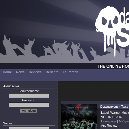
Home
News
Reviews
Berichte
Tourdaten
Anmeldung
Benutzername
Passwort
Queensryche - Take
Label: Warner Musi
VÖ: 16.11.2007
Homepage
|
MySpa
Suche
Art: Review