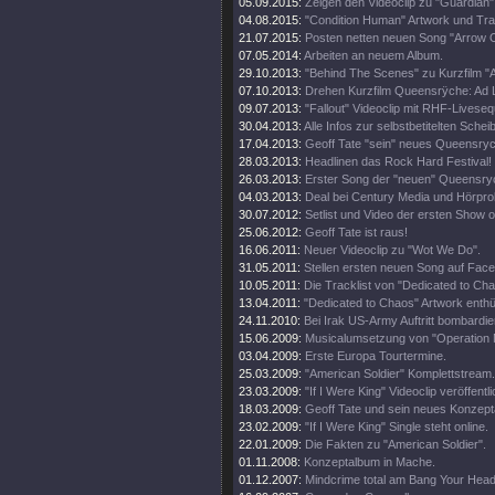
05.09.2015:
Zeigen den Videoclip zu "Guardian"
04.08.2015:
"Condition Human" Artwork und Trac
21.07.2015:
Posten netten neuen Song "Arrow O
07.05.2014:
Arbeiten an neuem Album.
29.10.2013:
"Behind The Scenes" zu Kurzfilm 
07.10.2013:
Drehen Kurzfilm Queensrÿche: Ad
09.07.2013:
"Fallout" Videoclip mit RHF-Livese
30.04.2013:
Alle Infos zur selbstbetitelten Schei
17.04.2013:
Geoff Tate "sein" neues Queensryc
28.03.2013:
Headlinen das Rock Hard Festival!
26.03.2013:
Erster Song der "neuen" Queensry
04.03.2013:
Deal bei Century Media und Hörpro
30.07.2012:
Setlist und Video der ersten Show 
25.06.2012:
Geoff Tate ist raus!
16.06.2011:
Neuer Videoclip zu "Wot We Do".
31.05.2011:
Stellen ersten neuen Song auf Fac
10.05.2011:
Die Tracklist von "Dedicated to Ch
13.04.2011:
"Dedicated to Chaos" Artwork enthül
24.11.2010:
Bei Irak US-Army Auftritt bombardier
15.06.2009:
Musicalumsetzung von "Operation 
03.04.2009:
Erste Europa Tourtermine.
25.03.2009:
"American Soldier" Komplettstream.
23.03.2009:
"If I Were King" Videoclip veröffentli
18.03.2009:
Geoff Tate und sein neues Konzept
23.02.2009:
"If I Were King" Single steht online.
22.01.2009:
Die Fakten zu "American Soldier".
01.11.2008:
Konzeptalbum in Mache.
01.12.2007:
Mindcrime total am Bang Your Head