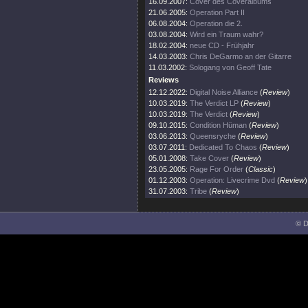
16.09.2007:
Cover des Coveralbums
21.06.2005:
Operation Part II
06.08.2004:
Operation die 2.
03.08.2004:
Wird ein Traum wahr?
18.02.2004:
neue CD - Frühjahr
14.03.2003:
Chris DeGarmo an der Gitarre
11.03.2002:
Sologang von Geoff Tate
Reviews
12.12.2022:
Digital Noise Alliance
(
Review
)
10.03.2019:
The Verdict LP
(
Review
)
10.03.2019:
The Verdict
(
Review
)
09.10.2015:
Condition Hüman
(
Review
)
03.06.2013:
Queensryche
(
Review
)
03.07.2011:
Dedicated To Chaos
(
Review
)
05.01.2008:
Take Cover
(
Review
)
23.05.2005:
Rage For Order
(
Classic
)
01.12.2003:
Operation: Livecrime Dvd
(
Review
)
31.07.2003:
Tribe
(
Review
)
© D