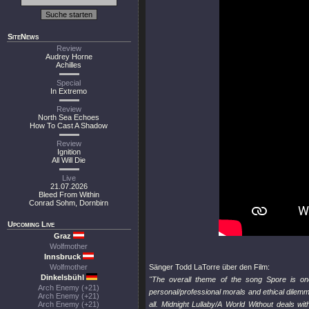
SiteNews
Review
Audrey Horne
Achilles
Special
In Extremo
Review
North Sea Echoes
How To Cast A Shadow
Review
Ignition
All Will Die
Live
21.07.2026
Bleed From Within
Conrad Sohm, Dornbirn
Upcoming Live
Graz
Wolfmother
Innsbruck
Wolfmother
Sänger Todd LaTorre über den Film:
Dinkelsbühl
"The overall theme of the song Spore is one
Arch Enemy (+21)
personal/professional morals and ethical dilem
Arch Enemy (+21)
Arch Enemy (+21)
all. Midnight Lullaby/A World Without deals wit