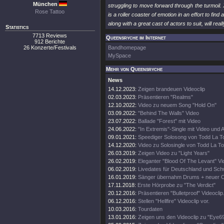
München
struggling to move forward through the turmoil. X
Rose Tattoo
is a roller coaster of emotion in an effort to fin
along with a great cast of actors to suit, will rea
Statistics
7713 Reviews
Queensryche im Internet
912 Berichte
26 Konzerte/Festivals
Bandhomepage
MySpace
Mehr von Queensryche
News
14.12.2023:
Zeigen brandeuen Videoclip
02.03.2023:
Präsentieren "Realms"
12.10.2022:
Video zu neuem Song "Hold On"
03.09.2022:
"Behind The Walls" Video
23.07.2022:
Ballade "Forest" mit Video
24.06.2022:
"In Extremis"-Single mit Video und 
09.01.2021:
Speediger Solosong von Todd La T
14.12.2020:
Video zu Solosingle von Todd La To
26.03.2019:
Zeigen Video zu "Light Years"
26.02.2019:
Eleganter "Blood Of The Levant" Vi
06.02.2019:
Livedates für Deutschland und Sch
16.01.2019:
Sänger übernahm Drums + neuer Cl
17.11.2018:
Erste Hörprobe zu "The Verdict"
20.12.2016:
Präsentieren "Bulletproof" Videoclip
06.12.2016:
Stellen "Hellfire" Videoclip vor.
10.03.2016:
Tourdaten
13.01.2016:
Zeigen uns den Videoclip zu "Eye69