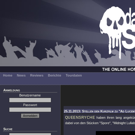
Home
News
Reviews
Berichte
Tourdaten
Anmeldung
Benutzername
Passwort
25.11.2013: Stellen den Kurzfilm zu "Ad Lucem
QUEENSRYCHE
haben ihren lang angekün
dabei von den Stücken "Spore", "Midnight Lullaby
Suche