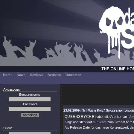
Home
News
Reviews
Berichte
Tourdaten
Anmeldung
Benutzername
Passwort
23.02.2009: "If I Were King" Single steht onlin
QUEENSRYCHE
haben die Arbeiten an
"Am
King"
und steht auf
MP3.com
zum Stream bereit
Als Release Date für das neue Konzeptwerk de
Suche