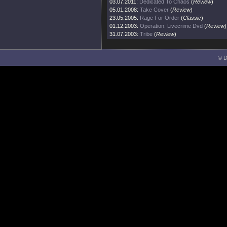
03.07.2011:
Dedicated To Chaos
(
Review
)
05.01.2008:
Take Cover
(
Review
)
23.05.2005:
Rage For Order
(
Classic
)
01.12.2003:
Operation: Livecrime Dvd
(
Review
)
31.07.2003:
Tribe
(
Review
)
© D