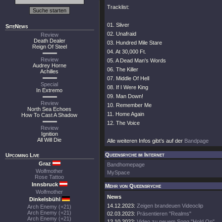
Tracklist:
01. Sliver
SiteNews
02. Unafraid
Review
Death Dealer
03. Hundred Mile Stare
Reign Of Steel
04. At 30,000 Ft.
Review
05. A Dead Man's Words
Audrey Horne
06. The Killer
Achilles
07. Middle Of Hell
Special
08. If I Were King
In Extremo
09. Man Down!
Review
10. Remember Me
North Sea Echoes
11. Home Again
How To Cast A Shadow
12. The Voice
Review
Ignition
All Will Die
Alle weiteren Infos gibt’s auf der
Bandpage
Queensryche im Internet
Upcoming Live
Graz
Bandhomepage
Wolfmother
MySpace
Rose Tattoo
Innsbruck
Mehr von Queensryche
Wolfmother
News
Dinkelsbühl
14.12.2023:
Zeigen brandeuen Videoclip
Arch Enemy (+21)
Arch Enemy (+21)
02.03.2023:
Präsentieren "Realms"
Arch Enemy (+21)
12.10.2022:
Video zu neuem Song "Hold On"