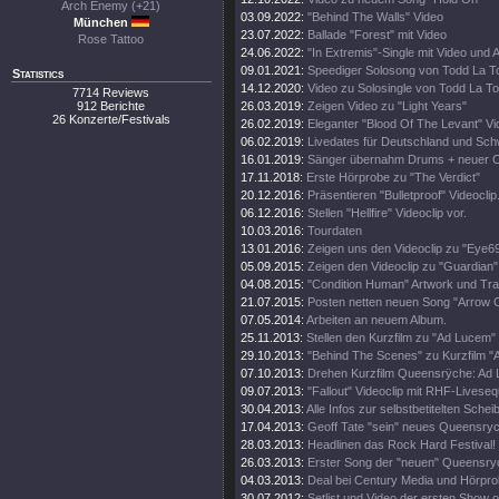
Arch Enemy (+21)
03.09.2022:
"Behind The Walls" Video
München
23.07.2022:
Ballade "Forest" mit Video
Rose Tattoo
24.06.2022:
"In Extremis"-Single mit Video und 
09.01.2021:
Speediger Solosong von Todd La T
Statistics
14.12.2020:
Video zu Solosingle von Todd La To
7714 Reviews
912 Berichte
26.03.2019:
Zeigen Video zu "Light Years"
26 Konzerte/Festivals
26.02.2019:
Eleganter "Blood Of The Levant" Vi
06.02.2019:
Livedates für Deutschland und Sch
16.01.2019:
Sänger übernahm Drums + neuer Cl
17.11.2018:
Erste Hörprobe zu "The Verdict"
20.12.2016:
Präsentieren "Bulletproof" Videoclip
06.12.2016:
Stellen "Hellfire" Videoclip vor.
10.03.2016:
Tourdaten
13.01.2016:
Zeigen uns den Videoclip zu "Eye69
05.09.2015:
Zeigen den Videoclip zu "Guardian"
04.08.2015:
"Condition Human" Artwork und Trac
21.07.2015:
Posten netten neuen Song "Arrow O
07.05.2014:
Arbeiten an neuem Album.
25.11.2013:
Stellen den Kurzfilm zu "Ad Lucem" 
29.10.2013:
"Behind The Scenes" zu Kurzfilm 
07.10.2013:
Drehen Kurzfilm Queensrÿche: Ad
09.07.2013:
"Fallout" Videoclip mit RHF-Livese
30.04.2013:
Alle Infos zur selbstbetitelten Schei
17.04.2013:
Geoff Tate "sein" neues Queensryc
28.03.2013:
Headlinen das Rock Hard Festival!
26.03.2013:
Erster Song der "neuen" Queensry
04.03.2013:
Deal bei Century Media und Hörpro
30.07.2012:
Setlist und Video der ersten Show 