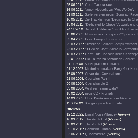
25.06.2012:
Geoff Tate ist raus!
16.06.2011:
Neuer Videoclip zu "Wot We Do".
31.05.2011:
Stellen ersten neuen Song auf Fac
10.05.2011:
Die Tracklist von "Dedicated to Ch
13.04.2011:
"Dedicated to Chaos" Artwork enthül
24.11.2010:
Bei Irak US-Army Auftritt bombardier
15.06.2009:
Musicalumsetzung von "Operation 
03.04.2009:
Erste Europa Tourtermine.
25.03.2009:
"American Soldier" Komplettstream.
23.03.2009:
"If I Were King" Videoclip veröffentli
18.03.2009:
Geoff Tate und sein neues Konzept
22.01.2009:
Die Fakten zu "American Soldier".
01.11.2008:
Konzeptalbum in Mache.
01.12.2007:
Mindcrime total am Bang Your Head
16.09.2007:
Cover des Coveralbums
21.06.2005:
Operation Part II
06.08.2004:
Operation die 2.
03.08.2004:
Wird ein Traum wahr?
18.02.2004:
neue CD - Frühjahr
14.03.2003:
Chris DeGarmo an der Gitarre
11.03.2002:
Sologang von Geoff Tate
Reviews
12.12.2022:
Digital Noise Alliance
(
Review
)
10.03.2019:
The Verdict LP
(
Review
)
10.03.2019:
The Verdict
(
Review
)
09.10.2015:
Condition Hüman
(
Review
)
03.06.2013:
Queensryche
(
Review
)