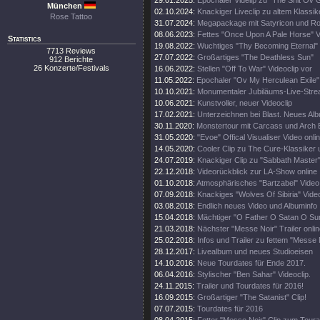
29.01.2025:
Epochaler Videlip zu "The Shit Ov 
München
02.10.2024:
Knackiger Liveclip zu altem Klassik
Rose Tattoo
31.07.2024:
Megapackage mit Satyricon und Rot
08.06.2023:
Fettes "Once Upon A Pale Horse" 
Statistics
19.08.2022:
Wuchtiges "Thy Becoming Eternal"
7713 Reviews
27.07.2022:
Großartiges "The Deathless Sun"
912 Berichte
26 Konzerte/Festivals
16.06.2022:
Stellen "Off To War" Videoclip vor
11.05.2022:
Epochaler "Ov My Herculean Exile" 
10.10.2021:
Monumentaler Jubiläums-Live-Stre
10.06.2021:
Kunstvoller, neuer Videoclip
17.02.2021:
Unterzeichnen bei Blast. Neues Al
30.11.2020:
Monstertour mit Carcass und Arch
31.05.2020:
"Evoe" Offical Visualiser Video onli
14.05.2020:
Cooler Clip zu The Cure-Klassiker
24.07.2019:
Knackiger Clip zu "Sabbath Master
22.12.2018:
Videorückblick zur LA-Show online
01.10.2018:
Atmosphärisches "Bartzabel" Video
07.09.2018:
Knackiges "Wolves Of Sibiria" Vide
03.08.2018:
Endlich neues Video und Albuminfo
15.04.2018:
Mächtiger "O Father O Satan O Sun
21.03.2018:
Nächster "Messe Noir" Trailer onli
25.02.2018:
Infos und Trailer zu fettem "Messe
28.12.2017:
Livealbum und neues Studioeisen
14.10.2016:
Neue Tourdates für Ende 2017.
06.04.2016:
Stylischer "Ben Sahar" Videoclip.
24.11.2015:
Trailer und Tourdates für 2016!
16.09.2015:
Großartiger "The Satanist" Clip!
07.07.2015:
Tourdates für 2016