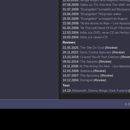
11.03.2010:
Nergal wegen anti-religiöser Aussag
07.08.2009:
Video zu "Ov Fire And The Void" on
31.07.2009:
"Evangelion" komplett auf Myspace
23.06.2009:
"Evangelion" Hörprobe online.
26.05.2009:
"Evangelion" scheppert im August.
22.08.2008:
"At the Arena ov Aion – Live Aposta
01.05.2008:
"At The Left Hand Of God" Filmchen
12.03.2004:
Infos zur DVD, neue CD ab Herbst
10.02.2004:
Infos zur neuen CD
Reviews
31.05.2025:
The Shit Ov God
(
Review
)
26.11.2022:
Opvs Contra Natvram
(
Review
)
13.10.2018:
I Loved You At Your Darkest
(
Revi
09.02.2014:
The Satanist
(
Review
)
18.11.2008:
At The Arena Ov Aion - Live Aposta
12.02.2008:
Satanica
(
Review
)
10.07.2007:
The Apostasy
(
Review
)
10.12.2004:
Demigod
(
Review
)
Tour
14.10:
Behemoth, Dimmu Borgir, Dark Funeral
@
© D