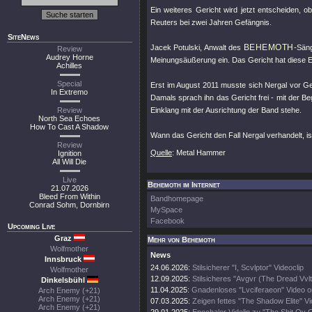
Ein weiteres Gericht wird jetzt entscheiden, o
Reuters bei zwei Jahren Gefängnis.
SiteNews
BEHEMOTH
Jacek Potulski, Anwalt des
-Säng
Review
Audrey Horne
Meinungsäußerung ein. Das Gericht hat diese E
Achilles
Special
Erst im August 2011 musste sich Nergal vor Ger
In Extremo
Damals sprach ihn das Gericht frei - mit der B
Review
Einklang mit der Ausrichtung der Band stehe.
North Sea Echoes
How To Cast A Shadow
Wann das Gericht den Fall Nergal verhandelt, is
Review
Quelle
: Metal Hammer
Ignition
All Will Die
Live
Behemoth im Internet
21.07.2026
Bleed From Within
Bandhomepage
Conrad Sohm, Dornbirn
MySpace
Facebook
Upcoming Live
Graz
Mehr von Behemoth
Wolfmother
News
Innsbruck
24.06.2026:
Stilsicherer "I, Scvlptor" Videoclip
Wolfmother
12.09.2025:
Stilsicheres "Avgvr (The Dread Vvlt
Dinkelsbühl
11.04.2025:
Gnadenloses "Lvciferaeon" Video o
Arch Enemy (+21)
Arch Enemy (+21)
07.03.2025:
Zeigen fettes "The Shadow Elite" V
Arch Enemy (+21)