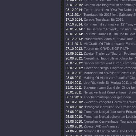
08.04.2015:
Fetter "Messe Noir" Clip zum Toura
29.01.2015:
Die offizielle Biografie im schmuck
03.12.2014:
Fetter Liveclip zu "Ora Pro Nobis Lu
17.11.2014:
Tourdates für 2015 inkl. Salzburg-
17.10.2014:
Europa Tourdaten für 2015.
17.10.2014:
Kommen mit schmucker 12" "vinyl-o
28.01.2014:
"The Satanist" Artwork, Info und Lyr
16.01.2014:
Tour mit Cradle Of Filth und In Solit
04.12.2013:
Präsentieren Video zu "Blow Your T
21.11.2013:
Mit Cradle Of Filth auf satter Europa
27.10.2013:
Touren mit CRADLE OF FILTH
26.09.2012:
Zweiter Trailer zu "Sacrum Profanu
20.08.2012:
Nergal mit Hauptrolle in polnische
28.07.2012:
Sänger Nergal wird zum "Star" gekü
05.07.2012:
Cover der Nergal Biografie veröffent
04.10.2011:
Morbider und stilvoller "Lucifer" Clip
23.08.2011:
Making-Of Video zum "Lucifer" Clip.
25.04.2011:
Live Rückkehr für Herbst 2011 anvis
23.01.2011:
Statement zum Stand der Dinge bei
20.01.2011:
Nergal verlässt Krankenhaus. State
08.11.2010:
Knochenmarkspender gefunden
14.10.2010:
Zweiter "Evangelia Heretika" Trailer
30.09.2010:
"Evangelia Heretika" DVD trailer onl
26.08.2010:
Frontman Nergal über seine Erkra
25.08.2010:
Frontman Nergal schwer an Leukäm
09.08.2010:
Nergal im Krankenhaus. Tourabsag
05.08.2010:
Zweite DVD im Anmarsch
24.06.2010:
Making Of Clip zu "Alas The Lord I