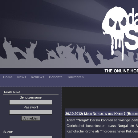
Home
News
Reviews
Berichte
Tourdaten
Anmeldung
Benutzername
Passwort
30.10.2012: Muss Nergal in den Knast? (Behem
Adam "Nergal" Darski könnten schwierige Zeite
Gerichtshof beschlossen, dass Nergal ein
Katholische Kirche als "mörderischsten Kult de
Suche