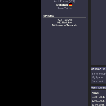
Arch Enemy (+21)
München
Rose Tattoo
Statistics
7714 Reviews
912 Berichte
26 Konzerte/Festivals
Behemoth im 
Bandhomep
MySpace
Facebook
Mehr von Be
News
24.06.2026:
12.09.2025:
11.04.2025: