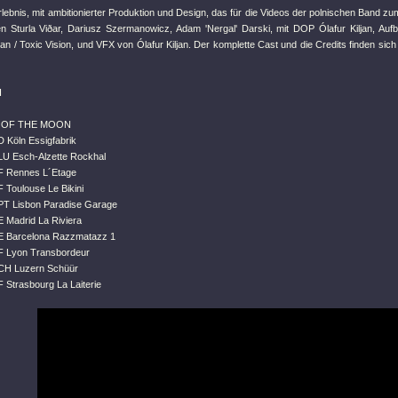
rlebnis, mit ambitionierter Produktion und Design, das für die Videos der polnischen Band z
en Sturla Viðar, Dariusz Szermanowicz, Adam 'Nergal' Darski, mit DOP Ólafur Kiljan, Au
 / Toxic Vision, und VFX von Ólafur Kiljan. Der komplette Cast und die Credits finden sic
H
 OF THE MOON
D Köln Essigfabrik
LU Esch-Alzette Rockhal
F Rennes L´Etage
 Toulouse Le Bikini
PT Lisbon Paradise Garage
E Madrid La Riviera
E Barcelona Razzmatazz 1
F Lyon Transbordeur
 CH Luzern Schüür
 Strasbourg La Laiterie