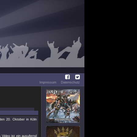
Impressum
Datenschutz
n 20. Oktober in Köln
s Video ist ein ausufernd