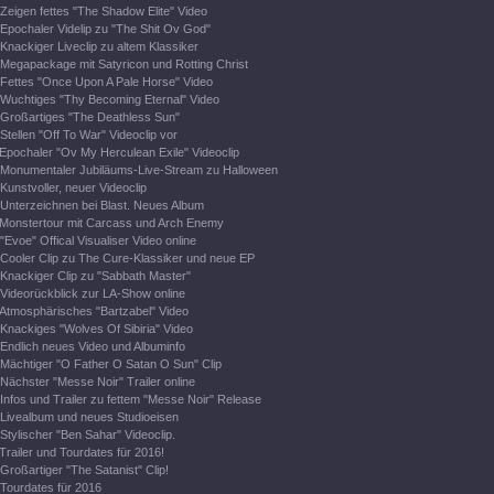
Zeigen fettes "The Shadow Elite" Video
Epochaler Videlip zu "The Shit Ov God"
Knackiger Liveclip zu altem Klassiker
Megapackage mit Satyricon und Rotting Christ
Fettes "Once Upon A Pale Horse" Video
Wuchtiges "Thy Becoming Eternal" Video
Großartiges "The Deathless Sun"
Stellen "Off To War" Videoclip vor
Epochaler "Ov My Herculean Exile" Videoclip
Monumentaler Jubiläums-Live-Stream zu Halloween
Kunstvoller, neuer Videoclip
Unterzeichnen bei Blast. Neues Album
Monstertour mit Carcass und Arch Enemy
"Evoe" Offical Visualiser Video online
Cooler Clip zu The Cure-Klassiker und neue EP
Knackiger Clip zu "Sabbath Master"
Videorückblick zur LA-Show online
Atmosphärisches "Bartzabel" Video
Knackiges "Wolves Of Sibiria" Video
Endlich neues Video und Albuminfo
Mächtiger "O Father O Satan O Sun" Clip
Nächster "Messe Noir" Trailer online
Infos und Trailer zu fettem "Messe Noir" Release
Livealbum und neues Studioeisen
Stylischer "Ben Sahar" Videoclip.
Trailer und Tourdates für 2016!
Großartiger "The Satanist" Clip!
Tourdates für 2016