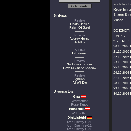
sinnliches E
Regie führt
Sharon Ehman
SiteNews
Videos.
Review
Death Dealer
Reign Of Steel
BEHEMOT
Review
" MGŁA
Audrey Horne
"
SECRETS
Achilles
20.10.2016 
Special
21.10.2016 
In Extremo
22.10.2016 
Review
23.10.2016 F
North Sea Echoes
25.10.2016 
How To Cast A Shadow
26.10.2016 
Review
27.10.2016 
Ignition
All Will Die
28.10.2016 
29.10.2016
Upcoming Live
30.10.2016 F
Graz
Wolfmother
Rose Tattoo
Innsbruck
Wolfmother
Dinkelsbühl
Arch Enemy (+21)
Arch Enemy (+21)
Arch Enemy (+21)