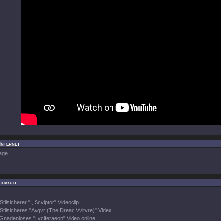
Internet
age
hemoth
Stilsicherer "I, Scvlptor" Videoclip
Stilsicheres "Avgvr (The Dread Vvltvre)" Video
Gnadenloses "Lvciferaeon" Video online