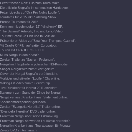
Fetter "Messe Noir" Clip zum Tourauftakt.
Die offizielle Biografie im schmucken Hardcover.
Fetter Liveclip zu "Ora Pro Nobis Lucifer".
Tourdates für 2015 inkl. Salzburg-Show.
Europa Tourdaten für 2015.
Kommen mit schmucker 12" "vinyl-only" EP.
"The Satanist" Artwork, Info und Lyric-Video.
Tour mit Cradle Of Filth und In Solitude.
Präsentieren Video zu "Blow Your Trumpets Gabriel".
Mit Cradle Of Filth auf satter Europatour.
Touren mit CRADLE OF FILTH
Muss Nergal in den Knast?
Zweiter Trailer zu "Sacrum Profanum".
Nergal mit Hauptrolle in polnischer NS-Komödie.
Sänger Nergal wird zum "Star" gekürt
Cover der Nergal Biografie veröffentlicht.
Morbider und stilvoller "Lucifer" Clip online.
Making-Of Video zum "Lucifer" Clip.
Live Rückkehr für Herbst 2011 anvisiert!
Statement zum Stand der Dinge bei Nergal
Nergal verlässt Krankenhaus. Statement online.
Knochenmarkspender gefunden
Zweiter "Evangelia Heretika" Trailer online.
"Evangelia Heretika" DVD trailer online.
Frontman Nergal über seine Erkrankung.
Frontman Nergal schwer an Leukämie erkrankt?
Nergal im Krankenhaus. Tourabsagen für Monate.
Zweite DVD im Anmarsch