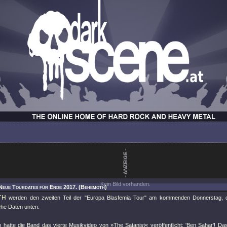
Kein Bild vorhanden.
Neue Tourdates für Ende 2017. (Behemoth)
TH
werden den zweiten Teil der
"Europa Blasfemia Tour"
am kommenden Donnerstag, de
ehe Daten unten.
h hatte die Band das vierte Musikvideo von »The Satanist« veröffentlicht: 'Ben Sahar'! Da