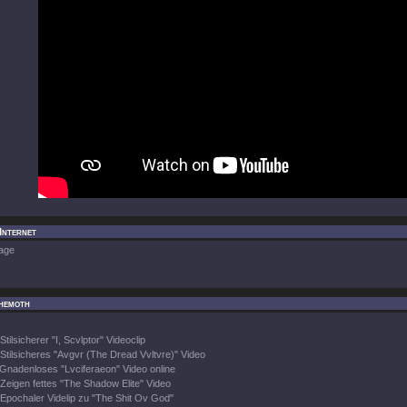
Internet
age
hemoth
Stilsicherer "I, Scvlptor" Videoclip
Stilsicheres "Avgvr (The Dread Vvltvre)" Video
Gnadenloses "Lvciferaeon" Video online
Zeigen fettes "The Shadow Elite" Video
Epochaler Videlip zu "The Shit Ov God"