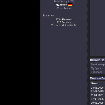
Arch Enemy (+21)
München
Rose Tattoo
Statistics
7714 Reviews
912 Berichte
26 Konzerte/Festivals
Behemoth im 
Bandhomep
MySpace
Facebook
Mehr von Be
News
24.06.2026:
12.09.2025:
11.04.2025:
07.03.2025:
29.01.2025: