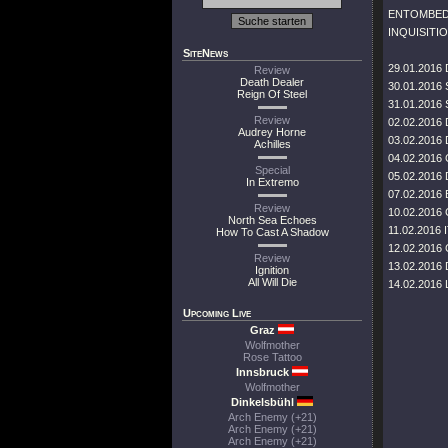
ENTOMBED 
INQUISITI
SiteNews
29.01.2016 
Review
Death Dealer
30.01.2016 
Reign Of Steel
31.01.2016 
Review
02.02.2016 
Audrey Horne
03.02.2016 D
Achilles
04.02.2016 
Special
05.02.2016 
In Extremo
07.02.2016 
Review
10.02.2016 
North Sea Echoes
11.02.2016 I
How To Cast A Shadow
12.02.2016 C
Review
13.02.2016 
Ignition
All Will Die
14.02.2016 L
Upcoming Live
Graz
Wolfmother
Rose Tattoo
Innsbruck
Wolfmother
Dinkelsbühl
Arch Enemy (+21)
Arch Enemy (+21)
Arch Enemy (+21)