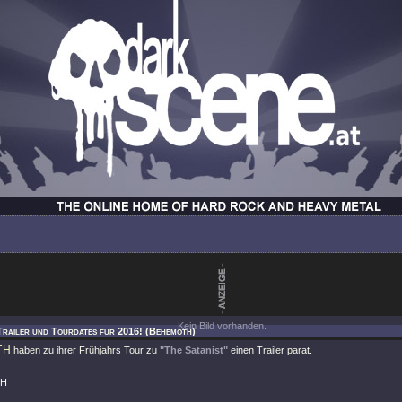
Kein Bild vorhanden.
Trailer und Tourdates für 2016! (Behemoth)
TH
haben zu ihrer Frühjahrs Tour zu
"The Satanist"
einen Trailer parat.
TH