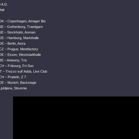
A.D.
ON#
DK – Copenhagen, Amager Bio
SE – Gothenburg, Traedgarn
SE – Stockholm, Arenan
DE – Hamburg, Markthalle
E – Berlin, Astra
CZ – Prague, Meetfactory
DE – Essen, Weststadthalle
BE – Antwerp, Trix
CH – Fribourg, Fri-Son
T – Trezzo sull´Adda, Live Club
H – Pratteln, Z 7
DE – Munich, Backstage
jubljana, Slovenia