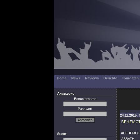
Home
News
Reviews
Berichte
Tourdaten
Anmeldung
Benutzername
Passwort
24.11.2015: 
BEHEMO
#BEHEMO
Suche
ABBATH