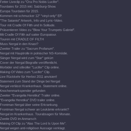
Fetter Liveclip zu "Ora Pro Nobis Lucifer".
Tourdates für 2015 inkl. Salzburg-Show.
Europa Tourdaten für 2015.
Kommen mit schmucker 12" "vinyl-only" EP.
"The Satanist" Artwork, Info und Lyric-Video.
Tour mit Cradle Of Filth und In Solitude.
Präsentieren Video zu "Blow Your Trumpets Gabriel".
Mit Cradle Of Filth auf satter Europatour.
Touren mit CRADLE OF FILTH
Muss Nergal in den Knast?
Zweiter Trailer zu "Sacrum Profanum".
Nergal mit Hauptrolle in polnischer NS-Komödie.
Sänger Nergal wird zum "Star" gekürt
Cover der Nergal Biografie veröffentlicht.
Morbider und stilvoller "Lucifer" Clip online.
Making-Of Video zum "Lucifer" Clip.
Live Rückkehr für Herbst 2011 anvisiert!
Statement zum Stand der Dinge bei Nergal
Nergal verlässt Krankenhaus. Statement online.
Knochenmarkspender gefunden
Zweiter "Evangelia Heretika" Trailer online.
"Evangelia Heretika" DVD trailer online.
Frontman Nergal über seine Erkrankung.
Frontman Nergal schwer an Leukämie erkrankt?
Nergal im Krankenhaus. Tourabsagen für Monate.
Zweite DVD im Anmarsch
Making Of Clip zu "Alas The Lord Is Upon Me".
Nergal wegen anti-religiöser Aussage verklagt.