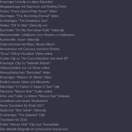
Knackiger Liveclip zu altem Klassiker
Megapackage mit Satyricon und Rotting Christ
Fettes "Once Upon A Pale Horse" Video
Wuchtiges "Thy Becoming Eternal" Video
Großartiges "The Deathless Sun"
Stellen "Off To War" Videoclip vor
Epochaler "Ov My Herculean Exile" Videoclip
Monumentaler Jubiläums-Live-Stream zu Halloween
Kunstvoller, neuer Videoclip
Unterzeichnen bei Blast. Neues Album
Monstertour mit Carcass und Arch Enemy
"Evoe" Offical Visualiser Video online
Cooler Clip zu The Cure-Klassiker und neue EP
Knackiger Clip zu "Sabbath Master"
Videorückblick zur LA-Show online
Atmosphärisches "Bartzabel" Video
Knackiges "Wolves Of Sibiria" Video
Endlich neues Video und Albuminfo
Mächtiger "O Father O Satan O Sun" Clip
Nächster "Messe Noir" Trailer online
Infos und Trailer zu fettem "Messe Noir" Release
Livealbum und neues Studioeisen
Neue Tourdates für Ende 2017.
Stylischer "Ben Sahar" Videoclip.
Großartiger "The Satanist" Clip!
Tourdates für 2016
Fetter "Messe Noir" Clip zum Tourauftakt.
Die offizielle Biografie im schmucken Hardcover.