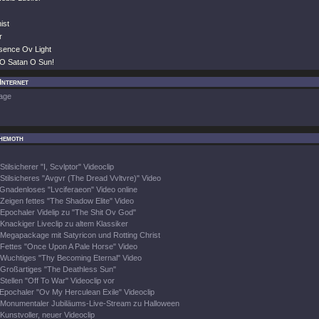
ist
r
bsence Ov Light
 O Satan O Sun!
Internet
age
hemoth
Stilsicherer "I, Scvlptor" Videoclip
Stilsicheres "Avgvr (The Dread Vvltvre)" Video
Gnadenloses "Lvciferaeon" Video online
Zeigen fettes "The Shadow Elite" Video
Epochaler Videlip zu "The Shit Ov God"
Knackiger Liveclip zu altem Klassiker
Megapackage mit Satyricon und Rotting Christ
Fettes "Once Upon A Pale Horse" Video
Wuchtiges "Thy Becoming Eternal" Video
Großartiges "The Deathless Sun"
Stellen "Off To War" Videoclip vor
Epochaler "Ov My Herculean Exile" Videoclip
Monumentaler Jubiläums-Live-Stream zu Halloween
Kunstvoller, neuer Videoclip