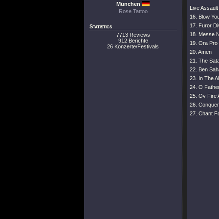
München
Live Assault
Rose Tattoo
16. Blow Yo
17. Furor Di
Statistics
18. Messe N
7713 Reviews
912 Berichte
19. Ora Pro 
26 Konzerte/Festivals
20. Amen
21. The Sata
22. Ben Sah
23. In The 
24. O Fathe
25. Ov Fire
26. Conquer 
27. Chant F