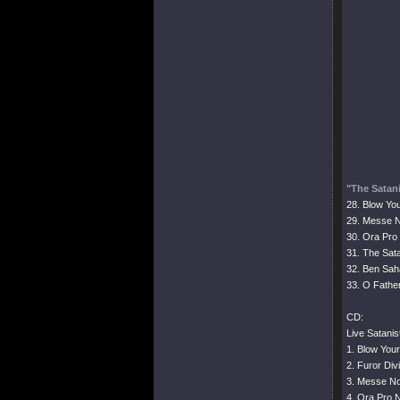
"The Satani
28. Blow Yo
29. Messe N
30. Ora Pro 
31. The Sata
32. Ben Sah
33. O Fathe
CD:
Live Satani
1. Blow You
2. Furor Div
3. Messe No
4. Ora Pro N