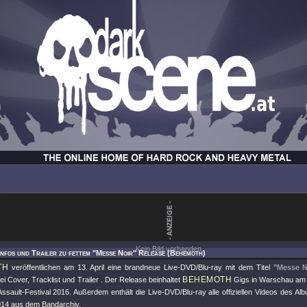
Kein Bild vorhanden.
Infos und Trailer zu fettem "Messe Noir" Release (Behemoth)
TH
veröffentlichen am 13. April eine brandneue Live-DVD/Blu-ray mit dem Titel
"Messe N
BEHEMOTH
ei Cover, Tracklist und Trailer . Der Release beinhaltet
Gigs in Warschau am 
ssault-Festival 2016. Außerdem enthält die Live-DVD/Blu-ray alle offiziellen Videos des A
14 aus dem Bandarchiv.