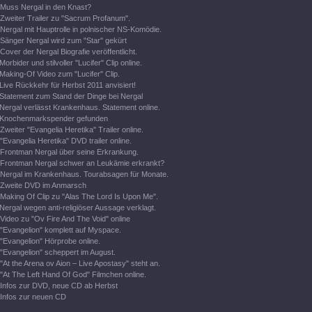
Muss Nergal in den Knast?
Zweiter Trailer zu "Sacrum Profanum".
Nergal mit Hauptrolle in polnischer NS-Komödie.
Sänger Nergal wird zum "Star" gekürt
Cover der Nergal Biografie veröffentlicht.
Morbider und stilvoller "Lucifer" Clip online.
Making-Of Video zum "Lucifer" Clip.
Live Rückkehr für Herbst 2011 anvisiert!
Statement zum Stand der Dinge bei Nergal
Nergal verlässt Krankenhaus. Statement online.
Knochenmarkspender gefunden
Zweiter "Evangelia Heretika" Trailer online.
"Evangelia Heretika" DVD trailer online.
Frontman Nergal über seine Erkrankung.
Frontman Nergal schwer an Leukämie erkrankt?
Nergal im Krankenhaus. Tourabsagen für Monate.
Zweite DVD im Anmarsch
Making Of Clip zu "Alas The Lord Is Upon Me".
Nergal wegen anti-religiöser Aussage verklagt.
Video zu "Ov Fire And The Void" online
"Evangelion" komplett auf Myspace.
"Evangelion" Hörprobe online.
"Evangelion" scheppert im August.
"At the Arena ov Aion – Live Apostasy" steht an.
"At The Left Hand Of God" Filmchen online.
Infos zur DVD, neue CD ab Herbst
Infos zur neuen CD