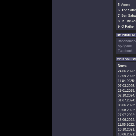
5. Amen
6. The Satan
7. Ben Saha
8. In The A
9. O Father
Behemoth im 
Bandhomep
MySpace
Facebook
Mehr von Be
News
24.06.2026:
12.09.2025:
11.04.2025:
07.03.2025:
29.01.2025:
02.10.2024:
31.07.2024:
08.06.2023:
19.08.2022:
27.07.2022:
16.06.2022:
11.05.2022:
10.10.2021:
10.06.2021: