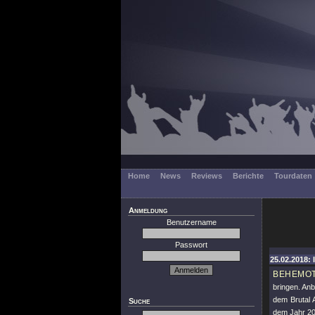
Home
News
Reviews
Berichte
Tourdaten
Anmeldung
Benutzername
Passwort
25.02.2018: 
BEHEMO
bringen. Anb
dem Brutal A
Suche
dem Jahr 20