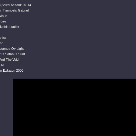
 (Brutal Assault 2016)
ur Trumpets Gabriel
vinus
oire
Nobis Lucifer
nist
ar
Absence Ov Light
r O Satan O Sun!
 And The Void
All
or Ezkaton 2000