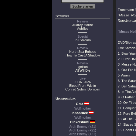
Frontmann N
"Messe Noi
SiteNews
Repräsentati
Review
Audrey Horne
Achilles
"Messe Noi
Special
In Extremo
DVD/Blu-ray
Review
Live Satani
North Sea Echoes
1. Blow You
How To Cast A Shadow
2. Furor Div
Review
3. Messe No
Ignition
4. Ora Pro N
All Will Die
5. Amen
Live
6. The Satan
21.07.2026
Bleed From Within
7. Ben Saha
Conrad Sohm, Dornbirn
8. In The A
9. O Father
Upcoming Live
10. Ov Fire
Graz
11. Conquer 
Wolfmother
Innsbruck
12. Pure Evi
Wolfmother
13. At The 
Dinkelsbühl
14. Slaves S
Arch Enemy (+21)
15. Chant F
Arch Enemy (+21)
Arch Enemy (+21)