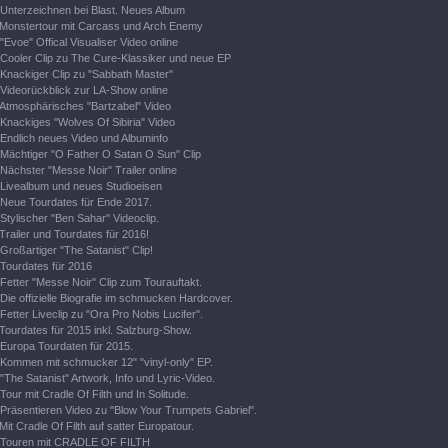
Unterzeichnen bei Blast. Neues Album
Monstertour mit Carcass und Arch Enemy
"Evoe" Offical Visualiser Video online
Cooler Clip zu The Cure-Klassiker und neue EP
Knackiger Clip zu "Sabbath Master"
Videorückblick zur LA-Show online
Atmosphärisches "Bartzabel" Video
Knackiges "Wolves Of Sibiria" Video
Endlich neues Video und Albuminfo
Mächtiger "O Father O Satan O Sun" Clip
Nächster "Messe Noir" Trailer online
Livealbum und neues Studioeisen
Neue Tourdates für Ende 2017.
Stylischer "Ben Sahar" Videoclip.
Trailer und Tourdates für 2016!
Großartiger "The Satanist" Clip!
Tourdates für 2016
Fetter "Messe Noir" Clip zum Tourauftakt.
Die offizielle Biografie im schmucken Hardcover.
Fetter Liveclip zu "Ora Pro Nobis Lucifer".
Tourdates für 2015 inkl. Salzburg-Show.
Europa Tourdaten für 2015.
Kommen mit schmucker 12" "vinyl-only" EP.
"The Satanist" Artwork, Info und Lyric-Video.
Tour mit Cradle Of Filth und In Solitude.
Präsentieren Video zu "Blow Your Trumpets Gabriel".
Mit Cradle Of Filth auf satter Europatour.
Touren mit CRADLE OF FILTH