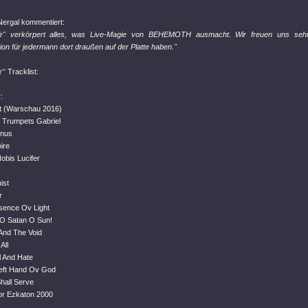
ergal kommentiert:
r" verkörpert alles, was Live-Magie von BEHEMOTH ausmacht. Wir freuen uns sehr
on für jedermann dort draußen auf der Platte haben."
r"
Tracklist:
:
st (Warschau 2016)
r Trumpets Gabriel
inus
ire
obis Lucifer
ist
r
bsence Ov Light
 O Satan O Sun!
 And The Void
All
l And Hate
Left Hand Ov God
hall Serve
or Ezkaton 2000