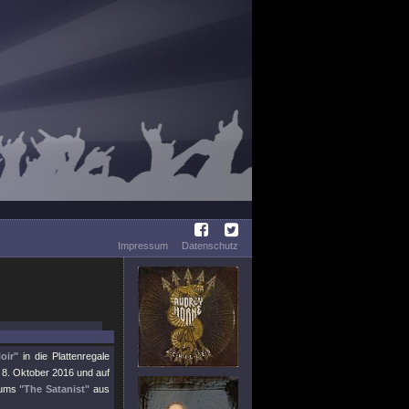
Impressum
Datenschutz
oir"
in die Plattenregale
8. Oktober 2016 und auf
lbums
"The Satanist"
aus