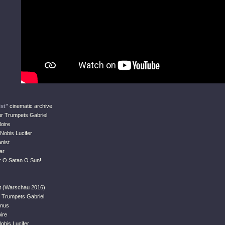
st"
cinematic archive
ur Trumpets Gabriel
oire
Nobis Lucifer
nist
ar
r O Satan O Sun!
st (Warschau 2016)
r Trumpets Gabriel
inus
ire
obis Lucifer