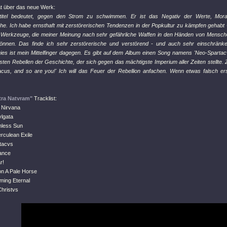
ät über das neue Werk:
titel bedeutet, gegen den Strom zu schwimmen. Er ist das Negativ der Werte, Mora
he. Ich habe ernsthaft mit zerstörerischen Tendenzen in der Popkultur zu kämpfen gehabt -
Werkzeuge, die meiner Meinung nach sehr gefährliche Waffen in den Händen von Menschen
können. Das finde ich sehr zerstörerische und verstörend - und auch sehr einschränk
Dies ist mein Mittelfinger dagegen. Es gibt auf dem Album einen Song namens 'Neo-Spartac
sten Rebellen der Geschichte, der sich gegen das mächtigste Imperium aller Zeiten stellte.
acus, and so are you!' Ich will das Feuer der Rebellion anfachen. Wenn etwas falsch ers
ra Natvram"
Tracklist:
 Nirvana
vlgata
hless Sun
rculean Exile
tacvs
tance
r!
n A Pale Horse
ming Eternal
Christvs