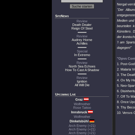
Nergal verr
"Der Album
entgegenste
SiteNews
Medien und 
Review
Death Dealer
beurteilen 
Reign Of Steel
Künstlers. 
Review
der ikonisch
Audrey Horne
'I am Spart
Achilles
dagegen!"
Special
In Extremo
"Opvs Cont
Review
1. Post-God
North Sea Echoes
2. Malaria V
How To Cast A Shadow
3. The Deat
Review
4. Ov My He
Ignition
All Will Die
5. Neo-Spar
6. Disinheri
Upcoming Live
7. Off To Wa
Graz
8. Once Upo
Wolfmother
9. Thy Beco
Rose Tattoo
Innsbruck
10. Versvs 
Wolfmother
Dinkelsbühl
Arch Enemy (+21)
Arch Enemy (+21)
Arch Enemy (+21)