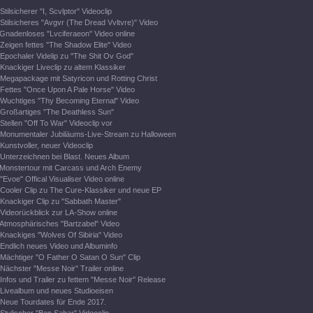
Stilsicherer "I, Scvlptor" Videoclip
Stilsicheres "Avgvr (The Dread Vvltvre)" Video
Gnadenloses "Lvciferaeon" Video online
Zeigen fettes "The Shadow Elite" Video
Epochaler Videlip zu "The Shit Ov God"
Knackiger Liveclip zu altem Klassiker
Megapackage mit Satyricon und Rotting Christ
Fettes "Once Upon A Pale Horse" Video
Wuchtiges "Thy Becoming Eternal" Video
Großartiges "The Deathless Sun"
Stellen "Off To War" Videoclip vor
Monumentaler Jubiläums-Live-Stream zu Halloween
Kunstvoller, neuer Videoclip
Unterzeichnen bei Blast. Neues Album
Monstertour mit Carcass und Arch Enemy
"Evoe" Offical Visualiser Video online
Cooler Clip zu The Cure-Klassiker und neue EP
Knackiger Clip zu "Sabbath Master"
Videorückblick zur LA-Show online
Atmosphärisches "Bartzabel" Video
Knackiges "Wolves Of Sibiria" Video
Endlich neues Video und Albuminfo
Mächtiger "O Father O Satan O Sun" Clip
Nächster "Messe Noir" Trailer online
Infos und Trailer zu fettem "Messe Noir" Release
Livealbum und neues Studioeisen
Neue Tourdates für Ende 2017.