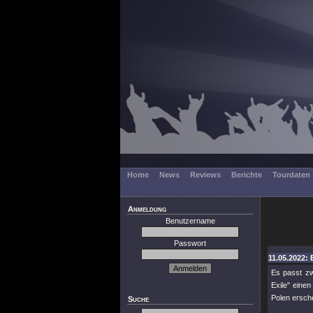
Home
News
Reviews
Berichte
Tourdaten
Anmeldung
Benutzername
Passwort
11.05.2022: 
Es passt zw
Exile"
einen 
Polen ersch
Suche