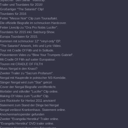
Stylischer "Ben Sahar" Videoclip.
Trailer und Tourdates für 2016!
Großartiger "The Satanist" Clip!
Tourdates für 2016
Fetter "Messe Noir" Clip zum Tourauftakt.
Die offizielle Biografie im schmucken Hardcover.
Fetter Liveclip zu "Ora Pro Nobis Lucifer".
Tourdates für 2015 inkl. Salzburg-Show.
Europa Tourdaten für 2015.
Kommen mit schmucker 12" "vinyl-only" EP.
"The Satanist" Artwork, Info und Lyric-Video.
Tour mit Cradle Of Filth und In Solitude.
Präsentieren Video zu "Blow Your Trumpets Gabriel".
Mit Cradle Of Filth auf satter Europatour.
Touren mit CRADLE OF FILTH
Muss Nergal in den Knast?
Zweiter Trailer zu "Sacrum Profanum".
Nergal mit Hauptrolle in polnischer NS-Komödie.
Sänger Nergal wird zum "Star" gekürt
Cover der Nergal Biografie veröffentlicht.
Morbider und stilvoller "Lucifer" Clip online.
Making-Of Video zum "Lucifer" Clip.
Live Rückkehr für Herbst 2011 anvisiert!
Statement zum Stand der Dinge bei Nergal
Nergal verlässt Krankenhaus. Statement online.
Knochenmarkspender gefunden
Zweiter "Evangelia Heretika" Trailer online.
"Evangelia Heretika" DVD trailer online.