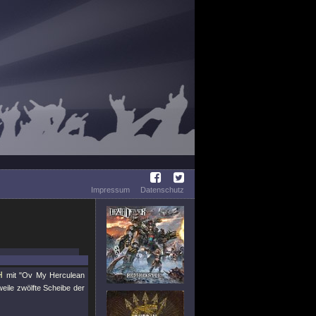
Impressum
Datenschutz
H
mit
"Ov My Herculean
rweile zwölfte Scheibe der