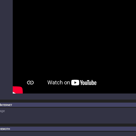
Internet
age
hemoth