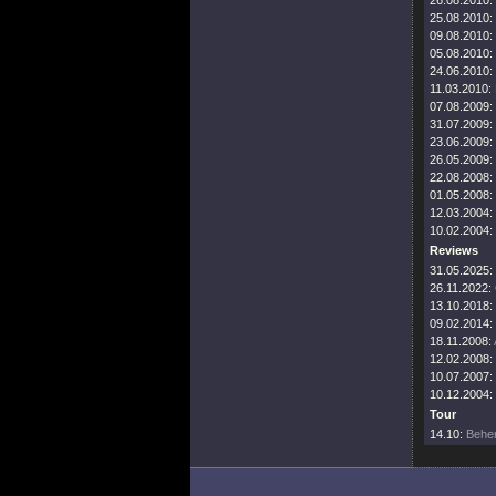
26.08.2010:
25.08.2010:
09.08.2010:
05.08.2010:
24.06.2010:
11.03.2010:
07.08.2009:
31.07.2009:
23.06.2009:
26.05.2009:
22.08.2008:
01.05.2008:
12.03.2004:
10.02.2004:
Reviews
31.05.2025:
26.11.2022:
13.10.2018:
09.02.2014:
18.11.2008:
12.02.2008:
10.07.2007:
10.12.2004:
Tour
14.10:
Behem