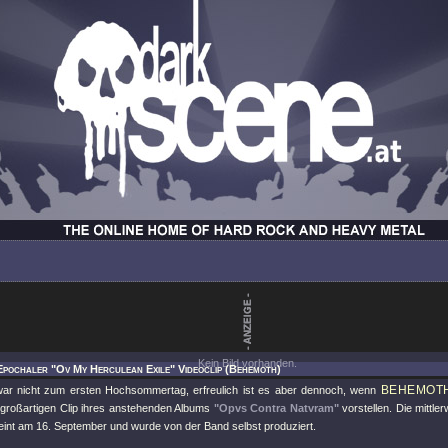
Kein Bild vorhanden.
Epochaler "Ov My Herculean Exile" Videoclip (Behemoth)
BEHEMOT
ar nicht zum ersten Hochsommertag, erfreulich ist es aber dennoch, wenn
großartigen Clip ihres anstehenden Albums
"Opvs Contra Natvram"
vorstellen. Die mittle
eint am 16. September und wurde von der Band selbst produziert.