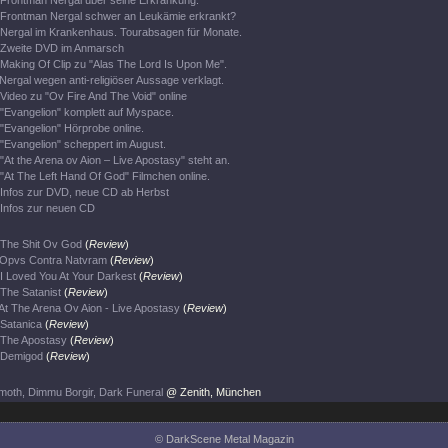
Frontman Nergal über seine Erkrankung.
Frontman Nergal schwer an Leukämie erkrankt?
Nergal im Krankenhaus. Tourabsagen für Monate.
Zweite DVD im Anmarsch
Making Of Clip zu "Alas The Lord Is Upon Me".
Nergal wegen anti-religiöser Aussage verklagt.
Video zu "Ov Fire And The Void" online
"Evangelion" komplett auf Myspace.
"Evangelion" Hörprobe online.
"Evangelion" scheppert im August.
"At the Arena ov Aion – Live Apostasy" steht an.
"At The Left Hand Of God" Filmchen online.
Infos zur DVD, neue CD ab Herbst
Infos zur neuen CD
The Shit Ov God
(
Review
)
Opvs Contra Natvram
(
Review
)
I Loved You At Your Darkest
(
Review
)
The Satanist
(
Review
)
At The Arena Ov Aion - Live Apostasy
(
Review
)
Satanica
(
Review
)
The Apostasy
(
Review
)
Demigod
(
Review
)
oth, Dimmu Borgir, Dark Funeral
@ Zenith, München
© DarkScene Metal Magazin