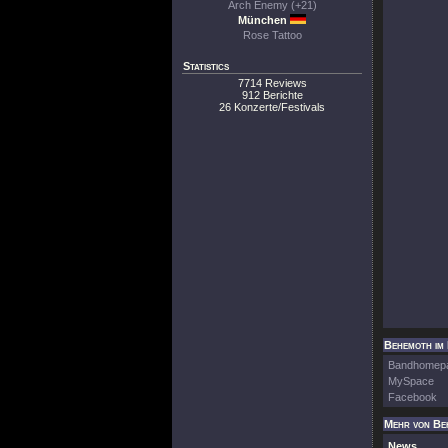
Arch Enemy (+21)
München
Rose Tattoo
Statistics
7714 Reviews
912 Berichte
26 Konzerte/Festivals
Behemoth im 
Bandhomep
MySpace
Facebook
Mehr von Be
News