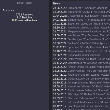
Rose Tattoo
News
24.06.2026:
Stilsicherer "I, Scvlptor" Videoclip
Statistics
12.09.2025:
Stilsicheres "Avgvr (The Dread Vvlt
7713 Reviews
11.04.2025:
Gnadenloses "Lvciferaeon" Video o
912 Berichte
07.03.2025:
Zeigen fettes "The Shadow Elite" V
26 Konzerte/Festivals
29.01.2025:
Epochaler Videlip zu "The Shit Ov 
02.10.2024:
Knackiger Liveclip zu altem Klassik
31.07.2024:
Megapackage mit Satyricon und Rot
19.08.2022:
Wuchtiges "Thy Becoming Eternal"
27.07.2022:
Großartiges "The Deathless Sun"
16.06.2022:
Stellen "Off To War" Videoclip vor
11.05.2022:
Epochaler "Ov My Herculean Exile" 
10.10.2021:
Monumentaler Jubiläums-Live-Stre
10.06.2021:
Kunstvoller, neuer Videoclip
17.02.2021:
Unterzeichnen bei Blast. Neues Al
30.11.2020:
Monstertour mit Carcass und Arch
31.05.2020:
"Evoe" Offical Visualiser Video onli
14.05.2020:
Cooler Clip zu The Cure-Klassiker
24.07.2019:
Knackiger Clip zu "Sabbath Master
22.12.2018:
Videorückblick zur LA-Show online
01.10.2018:
Atmosphärisches "Bartzabel" Video
07.09.2018:
Knackiges "Wolves Of Sibiria" Vide
03.08.2018:
Endlich neues Video und Albuminfo
15.04.2018:
Mächtiger "O Father O Satan O Sun
21.03.2018:
Nächster "Messe Noir" Trailer onli
25.02.2018:
Infos und Trailer zu fettem "Messe
28.12.2017:
Livealbum und neues Studioeisen