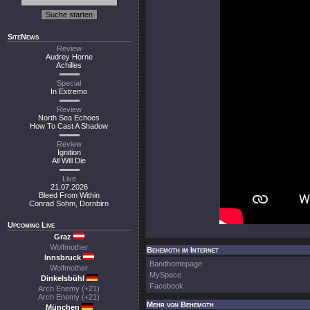
SiteNews
Review
Audrey Horne
Achilles
Special
In Extremo
Review
North Sea Echoes
How To Cast A Shadow
Review
Ignition
All Will Die
Live
21.07.2026
Bleed From Within
Conrad Sohm, Dornbirn
Upcoming Live
Graz
Wolfmother
Behemoth im Internet
Innsbruck
Bandhomepage
Wolfmother
MySpace
Dinkelsbühl
Facebook
Arch Enemy (+21)
Arch Enemy (+21)
Mehr von Behemoth
München