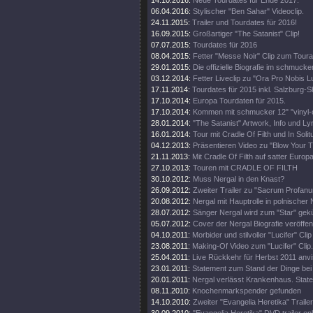
14.10.2016:
Neue Tourdates für Ende 2017.
06.04.2016:
Stylischer "Ben Sahar" Videoclip.
24.11.2015:
Trailer und Tourdates für 2016!
16.09.2015:
Großartiger "The Satanist" Clip!
07.07.2015:
Tourdates für 2016
08.04.2015:
Fetter "Messe Noir" Clip zum Toura
29.01.2015:
Die offizielle Biografie im schmuck
03.12.2014:
Fetter Liveclip zu "Ora Pro Nobis Lu
17.11.2014:
Tourdates für 2015 inkl. Salzburg-
17.10.2014:
Europa Tourdaten für 2015.
17.10.2014:
Kommen mit schmucker 12" "vinyl-o
28.01.2014:
"The Satanist" Artwork, Info und Lyr
16.01.2014:
Tour mit Cradle Of Filth und In Solit
04.12.2013:
Präsentieren Video zu "Blow Your T
21.11.2013:
Mit Cradle Of Filth auf satter Europa
27.10.2013:
Touren mit CRADLE OF FILTH
30.10.2012:
Muss Nergal in den Knast?
26.09.2012:
Zweiter Trailer zu "Sacrum Profanu
20.08.2012:
Nergal mit Hauptrolle in polnische
28.07.2012:
Sänger Nergal wird zum "Star" gekü
05.07.2012:
Cover der Nergal Biografie veröffent
04.10.2011:
Morbider und stilvoller "Lucifer" Clip
23.08.2011:
Making-Of Video zum "Lucifer" Clip.
25.04.2011:
Live Rückkehr für Herbst 2011 anvis
23.01.2011:
Statement zum Stand der Dinge bei
20.01.2011:
Nergal verlässt Krankenhaus. State
08.11.2010:
Knochenmarkspender gefunden
14.10.2010:
Zweiter "Evangelia Heretika" Trailer