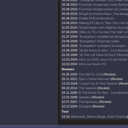
30.09.2010:
"Evangelia Heretika" DVD trailer onl
26.08.2010:
Frontman Nergal über seine Erkra
25.08.2010:
Frontman Nergal schwer an Leukäm
09.08.2010:
Nergal im Krankenhaus. Tourabsag
05.08.2010:
Zweite DVD im Anmarsch
24.06.2010:
Making Of Clip zu "Alas The Lord I
11.03.2010:
Nergal wegen anti-religiöser Aussag
07.08.2009:
Video zu "Ov Fire And The Void" on
31.07.2009:
"Evangelion" komplett auf Myspace
23.06.2009:
"Evangelion" Hörprobe online.
26.05.2009:
"Evangelion" scheppert im August.
22.08.2008:
"At the Arena ov Aion – Live Aposta
01.05.2008:
"At The Left Hand Of God" Filmchen
12.03.2004:
Infos zur DVD, neue CD ab Herbst
10.02.2004:
Infos zur neuen CD
Reviews
31.05.2025:
The Shit Ov God
(
Review
)
26.11.2022:
Opvs Contra Natvram
(
Review
)
13.10.2018:
I Loved You At Your Darkest
(
Revi
09.02.2014:
The Satanist
(
Review
)
18.11.2008:
At The Arena Ov Aion - Live Aposta
12.02.2008:
Satanica
(
Review
)
10.07.2007:
The Apostasy
(
Review
)
10.12.2004:
Demigod
(
Review
)
Tour
14.10:
Behemoth, Dimmu Borgir, Dark Funeral
@