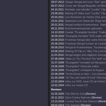
28.07.2012:
Sänger Nergal wird zum "Star" gekü
05.07.2012:
Cover der Nergal Biografie veröffent
04.10.2011:
Morbider und stilvoller "Lucifer" Clip
23.08.2011:
Making-Of Video zum "Lucifer" Clip.
25.04.2011:
Live Rückkehr für Herbst 2011 anvis
23.01.2011:
Statement zum Stand der Dinge bei
20.01.2011:
Nergal verlässt Krankenhaus. State
08.11.2010:
Knochenmarkspender gefunden
14.10.2010:
Zweiter "Evangelia Heretika" Trailer
30.09.2010:
"Evangelia Heretika" DVD trailer onl
26.08.2010:
Frontman Nergal über seine Erkra
25.08.2010:
Frontman Nergal schwer an Leukäm
09.08.2010:
Nergal im Krankenhaus. Tourabsag
24.06.2010:
Making Of Clip zu "Alas The Lord I
11.03.2010:
Nergal wegen anti-religiöser Aussag
07.08.2009:
Video zu "Ov Fire And The Void" on
31.07.2009:
"Evangelion" komplett auf Myspace
23.06.2009:
"Evangelion" Hörprobe online.
26.05.2009:
"Evangelion" scheppert im August.
22.08.2008:
"At the Arena ov Aion – Live Aposta
01.05.2008:
"At The Left Hand Of God" Filmchen
12.03.2004:
Infos zur DVD, neue CD ab Herbst
10.02.2004:
Infos zur neuen CD
Reviews
31.05.2025:
The Shit Ov God
(
Review
)
26.11.2022:
Opvs Contra Natvram
(
Review
)
13.10.2018:
I Loved You At Your Darkest
(
Revi
09.02.2014:
The Satanist
(
Review
)