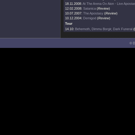
18.11.2008:
At The Arena Ov Aion - Live Aposta
12.02.2008:
Satanica
(
Review
)
10.07.2007:
The Apostasy
(
Review
)
10.12.2004:
Demigod
(
Review
)
Tour
14.10:
Behemoth, Dimmu Borgir, Dark Funeral
@
© D