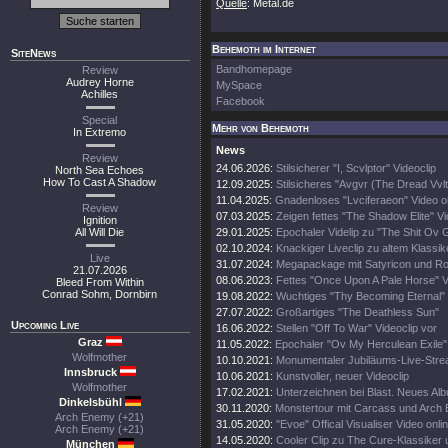
Quelle
: Metal.de
Behemoth im Internet
SiteNews
Bandhomepage
Review
Audrey Horne
MySpace
Achilles
Facebook
Special
Mehr von Behemoth
In Extremo
News
Review
24.06.2026:
Stilsicherer "I, Scvlptor" Videoclip
North Sea Echoes
How To Cast A Shadow
12.09.2025:
Stilsicheres "Avgvr (The Dread Vvlt
11.04.2025:
Gnadenloses "Lvciferaeon" Video o
Review
07.03.2025:
Zeigen fettes "The Shadow Elite" V
Ignition
All Will Die
29.01.2025:
Epochaler Videlip zu "The Shit Ov 
02.10.2024:
Knackiger Liveclip zu altem Klassik
Live
31.07.2024:
Megapackage mit Satyricon und Rot
21.07.2026
08.06.2023:
Fettes "Once Upon A Pale Horse" 
Bleed From Within
Conrad Sohm, Dornbirn
19.08.2022:
Wuchtiges "Thy Becoming Eternal"
27.07.2022:
Großartiges "The Deathless Sun"
Upcoming Live
16.06.2022:
Stellen "Off To War" Videoclip vor
Graz
11.05.2022:
Epochaler "Ov My Herculean Exile" 
Wolfmother
10.10.2021:
Monumentaler Jubiläums-Live-Stre
Innsbruck
10.06.2021:
Kunstvoller, neuer Videoclip
Wolfmother
17.02.2021:
Unterzeichnen bei Blast. Neues Al
Dinkelsbühl
30.11.2020:
Monstertour mit Carcass und Arch
Arch Enemy (+21)
31.05.2020:
"Evoe" Offical Visualiser Video onli
Arch Enemy (+21)
14.05.2020:
Cooler Clip zu The Cure-Klassiker
München