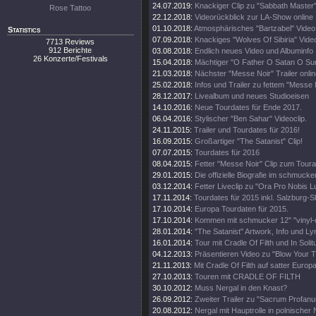
24.07.2019:
Knackiger Clip zu "Sabbath Master
Rose Tattoo
22.12.2018:
Videorückblick zur LA-Show online
01.10.2018:
Atmosphärisches "Bartzabel" Video
Statistics
07.09.2018:
Knackiges "Wolves Of Sibiria" Vide
7713 Reviews
912 Berichte
03.08.2018:
Endlich neues Video und Albuminfo
26 Konzerte/Festivals
15.04.2018:
Mächtiger "O Father O Satan O Sun
21.03.2018:
Nächster "Messe Noir" Trailer onli
25.02.2018:
Infos und Trailer zu fettem "Messe
28.12.2017:
Livealbum und neues Studioeisen
14.10.2016:
Neue Tourdates für Ende 2017.
06.04.2016:
Stylischer "Ben Sahar" Videoclip.
24.11.2015:
Trailer und Tourdates für 2016!
16.09.2015:
Großartiger "The Satanist" Clip!
07.07.2015:
Tourdates für 2016
08.04.2015:
Fetter "Messe Noir" Clip zum Toura
29.01.2015:
Die offizielle Biografie im schmuck
03.12.2014:
Fetter Liveclip zu "Ora Pro Nobis Lu
17.11.2014:
Tourdates für 2015 inkl. Salzburg-
17.10.2014:
Europa Tourdaten für 2015.
17.10.2014:
Kommen mit schmucker 12" "vinyl-o
28.01.2014:
"The Satanist" Artwork, Info und Lyr
16.01.2014:
Tour mit Cradle Of Filth und In Solit
04.12.2013:
Präsentieren Video zu "Blow Your T
21.11.2013:
Mit Cradle Of Filth auf satter Europa
27.10.2013:
Touren mit CRADLE OF FILTH
30.10.2012:
Muss Nergal in den Knast?
26.09.2012:
Zweiter Trailer zu "Sacrum Profanu
20.08.2012:
Nergal mit Hauptrolle in polnische