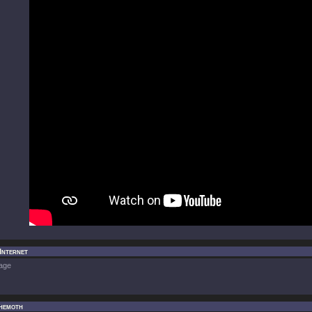
Internet
age
hemoth