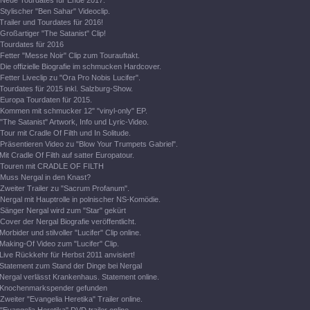
Neue Tourdates für Ende 2017.
Stylischer "Ben Sahar" Videoclip.
Trailer und Tourdates für 2016!
Großartiger "The Satanist" Clip!
Tourdates für 2016
Fetter "Messe Noir" Clip zum Tourauftakt.
Die offizielle Biografie im schmucken Hardcover.
Fetter Liveclip zu "Ora Pro Nobis Lucifer".
Tourdates für 2015 inkl. Salzburg-Show.
Europa Tourdaten für 2015.
Kommen mit schmucker 12" "vinyl-only" EP.
"The Satanist" Artwork, Info und Lyric-Video.
Tour mit Cradle Of Filth und In Solitude.
Präsentieren Video zu "Blow Your Trumpets Gabriel".
Mit Cradle Of Filth auf satter Europatour.
Touren mit CRADLE OF FILTH
Muss Nergal in den Knast?
Zweiter Trailer zu "Sacrum Profanum".
Nergal mit Hauptrolle in polnischer NS-Komödie.
Sänger Nergal wird zum "Star" gekürt
Cover der Nergal Biografie veröffentlicht.
Morbider und stilvoller "Lucifer" Clip online.
Making-Of Video zum "Lucifer" Clip.
Live Rückkehr für Herbst 2011 anvisiert!
Statement zum Stand der Dinge bei Nergal
Nergal verlässt Krankenhaus. Statement online.
Knochenmarkspender gefunden
Zweiter "Evangelia Heretika" Trailer online.