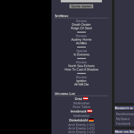
SiteNews
Review
Death Dealer
Reign Of Steel
Review
Audrey Horne
Achilles
Special
In Extremo
Review
North Sea Echoes
How To Cast A Shadow
Review
Ignition
All Will Die
Upcoming Live
Graz
Wolfmother
Rose Tattoo
Behemoth im 
Innsbruck
Bandhomep
Wolfmother
MySpace
Dinkelsbühl
Facebook
Arch Enemy (+21)
Arch Enemy (+21)
Mehr von Be
Arch Enemy (+21)