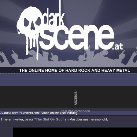
Kein Bild vorhanden.
Gnadenloses "Lvciferaeon" Video online (Behemoth)
TH
liefern weiter, bevor
"The Shit Ov God"
im Mai über uns hereinbricht.