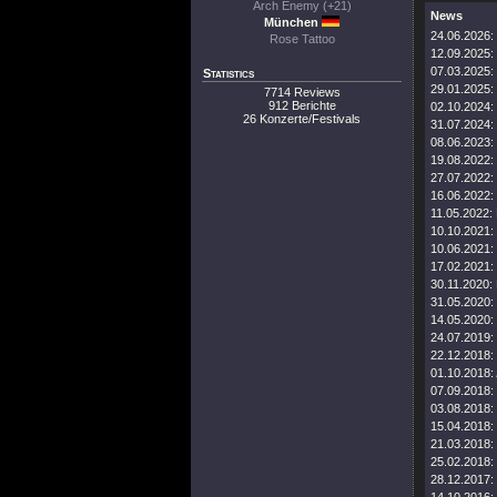
Arch Enemy (+21)
News
München
24.06.2026:
Rose Tattoo
12.09.2025:
07.03.2025:
Statistics
29.01.2025:
7714 Reviews
912 Berichte
02.10.2024:
26 Konzerte/Festivals
31.07.2024:
08.06.2023:
19.08.2022:
27.07.2022:
16.06.2022:
11.05.2022:
10.10.2021:
10.06.2021:
17.02.2021:
30.11.2020:
31.05.2020:
14.05.2020:
24.07.2019:
22.12.2018:
01.10.2018:
07.09.2018:
03.08.2018:
15.04.2018:
21.03.2018:
25.02.2018:
28.12.2017: