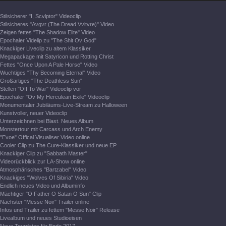
Stilsicherer "I, Scvlptor" Videoclip
Stilsicheres "Avgvr (The Dread Vvltvre)" Video
Zeigen fettes "The Shadow Elite" Video
Epochaler Videlip zu "The Shit Ov God"
Knackiger Liveclip zu altem Klassiker
Megapackage mit Satyricon und Rotting Christ
Fettes "Once Upon A Pale Horse" Video
Wuchtiges "Thy Becoming Eternal" Video
Großartiges "The Deathless Sun"
Stellen "Off To War" Videoclip vor
Epochaler "Ov My Herculean Exile" Videoclip
Monumentaler Jubiläums-Live-Stream zu Halloween
Kunstvoller, neuer Videoclip
Unterzeichnen bei Blast. Neues Album
Monstertour mit Carcass und Arch Enemy
"Evoe" Offical Visualiser Video online
Cooler Clip zu The Cure-Klassiker und neue EP
Knackiger Clip zu "Sabbath Master"
Videorückblick zur LA-Show online
Atmosphärisches "Bartzabel" Video
Knackiges "Wolves Of Sibiria" Video
Endlich neues Video und Albuminfo
Mächtiger "O Father O Satan O Sun" Clip
Nächster "Messe Noir" Trailer online
Infos und Trailer zu fettem "Messe Noir" Release
Livealbum und neues Studioeisen