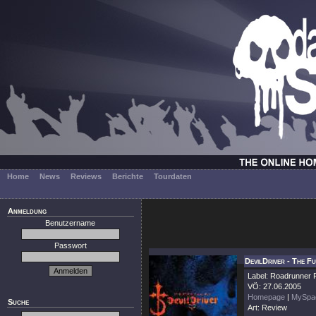
Home
News
Reviews
Berichte
Tourdaten
Anmeldung
Benutzername
Passwort
DevilDriver - The 
Label: Roadrunner
VÖ: 27.06.2005
Homepage
|
MySpa
Suche
Art: Review