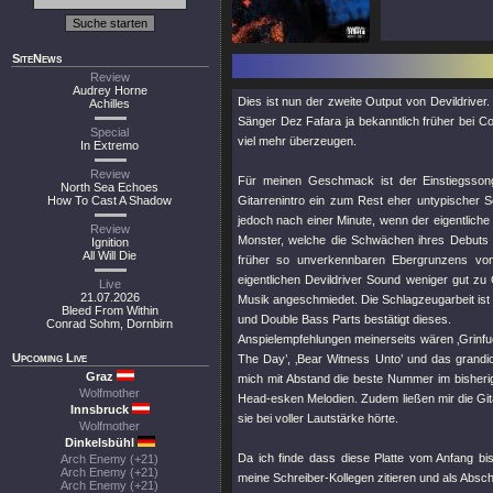
SiteNews
Review
Audrey Horne
Dies ist nun der zweite Output von Devildriv
Achilles
Sänger Dez Fafara ja bekanntlich früher bei
Special
viel mehr überzeugen.
In Extremo
Review
Für meinen Geschmack ist der Einstiegssong
North Sea Echoes
How To Cast A Shadow
Gitarrenintro ein zum Rest eher untypischer
jedoch nach einer Minute, wenn der eigentliche 
Review
Monster, welche die Schwächen ihres Debuts 
Ignition
All Will Die
früher so unverkennbaren Ebergrunzens v
eigentlichen Devildriver Sound weniger gut zu
Live
21.07.2026
Musik angeschmiedet. Die Schlagzeugarbeit ist
Bleed From Within
und Double Bass Parts bestätigt dieses.
Conrad Sohm, Dornbirn
Anspielempfehlungen meinerseits wären ‚Grinfuc
Upcoming Live
The Day’, ‚Bear Witness Unto’ und das grandios
Graz
mich mit Abstand die beste Nummer im bisherige
Wolfmother
Head-esken Melodien. Zudem ließen mir die Git
Innsbruck
sie bei voller Lautstärke hörte.
Wolfmother
Dinkelsbühl
Da ich finde dass diese Platte vom Anfang bi
Arch Enemy (+21)
Arch Enemy (+21)
meine Schreiber-Kollegen zitieren und als Abs
Arch Enemy (+21)