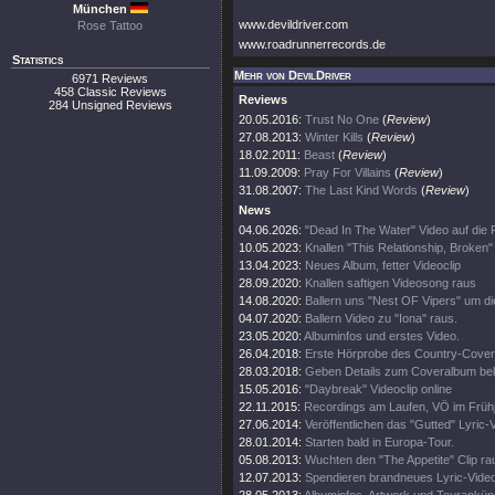
München
www.devildriver.com
Rose Tattoo
www.roadrunnerrecords.de
Statistics
Mehr von DevilDriver
6971 Reviews
458 Classic Reviews
Reviews
284 Unsigned Reviews
20.05.2016:
Trust No One
(
Review
)
27.08.2013:
Winter Kills
(
Review
)
18.02.2011:
Beast
(
Review
)
11.09.2009:
Pray For Villains
(
Review
)
31.08.2007:
The Last Kind Words
(
Review
)
News
04.06.2026:
"Dead In The Water" Video auf die
10.05.2023:
Knallen "This Relationship, Broken"
13.04.2023:
Neues Album, fetter Videoclip
28.09.2020:
Knallen saftigen Videosong raus
14.08.2020:
Ballern uns "Nest OF Vipers" um d
04.07.2020:
Ballern Video zu "Iona" raus.
23.05.2020:
Albuminfos und erstes Video.
26.04.2018:
Erste Hörprobe des Country-Cove
28.03.2018:
Geben Details zum Coveralbum be
15.05.2016:
"Daybreak" Videoclip online
22.11.2015:
Recordings am Laufen, VÖ im Frühj
27.06.2014:
Veröffentlichen das "Gutted" Lyric-
28.01.2014:
Starten bald in Europa-Tour.
05.08.2013:
Wuchten den "The Appetite" Clip ra
12.07.2013:
Spendieren brandneues Lyric-Vide