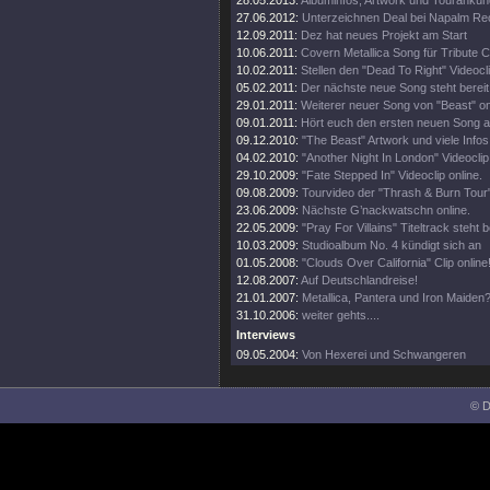
28.05.2013:
Albuminfos, Artwork und Tourankün
27.06.2012:
Unterzeichnen Deal bei Napalm Re
12.09.2011:
Dez hat neues Projekt am Start
10.06.2011:
Covern Metallica Song für Tribute 
10.02.2011:
Stellen den "Dead To Right" Videocli
05.02.2011:
Der nächste neue Song steht bereit
29.01.2011:
Weiterer neuer Song von "Beast" on
09.01.2011:
Hört euch den ersten neuen Song a
09.12.2010:
"The Beast" Artwork und viele Infos
04.02.2010:
"Another Night In London" Videoclip 
29.10.2009:
"Fate Stepped In" Videoclip online.
09.08.2009:
Tourvideo der "Thrash & Burn Tour
23.06.2009:
Nächste G’nackwatschn online.
22.05.2009:
"Pray For Villains" Titeltrack steht b
10.03.2009:
Studioalbum No. 4 kündigt sich an
01.05.2008:
"Clouds Over California" Clip online
12.08.2007:
Auf Deutschlandreise!
21.01.2007:
Metallica, Pantera und Iron Maiden?
31.10.2006:
weiter gehts....
Interviews
09.05.2004:
Von Hexerei und Schwangeren
© D