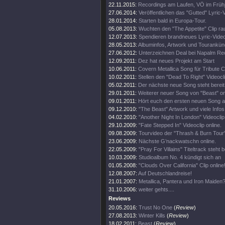
22.11.2015:
Recordings am Laufen, VÖ im Frühj
27.06.2014:
Veröffentlichen das "Gutted" Lyric-
28.01.2014:
Starten bald in Europa-Tour.
05.08.2013:
Wuchten den "The Appetite" Clip ra
12.07.2013:
Spendieren brandneues Lyric-Vide
28.05.2013:
Albuminfos, Artwork und Tourankün
27.06.2012:
Unterzeichnen Deal bei Napalm Re
12.09.2011:
Dez hat neues Projekt am Start
10.06.2011:
Covern Metallica Song für Tribute 
10.02.2011:
Stellen den "Dead To Right" Videocli
05.02.2011:
Der nächste neue Song steht bereit
29.01.2011:
Weiterer neuer Song von "Beast" on
09.01.2011:
Hört euch den ersten neuen Song a
09.12.2010:
"The Beast" Artwork und viele Infos
04.02.2010:
"Another Night In London" Videoclip 
29.10.2009:
"Fate Stepped In" Videoclip online.
09.08.2009:
Tourvideo der "Thrash & Burn Tour
23.06.2009:
Nächste G’nackwatschn online.
22.05.2009:
"Pray For Villains" Titeltrack steht b
10.03.2009:
Studioalbum No. 4 kündigt sich an
01.05.2008:
"Clouds Over California" Clip online
12.08.2007:
Auf Deutschlandreise!
21.01.2007:
Metallica, Pantera und Iron Maiden?
31.10.2006:
weiter gehts....
Reviews
20.05.2016:
Trust No One
(
Review
)
27.08.2013:
Winter Kills
(
Review
)
18.02.2011:
Beast
(
Review
)