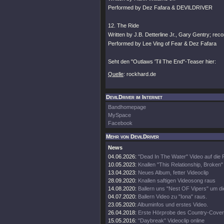
Performed by Dez Fafara & DEVILDRIVER
12. The Ride
Written by J.B. Detterline Jr., Gary Gentry; rec
Performed by Lee Ving of Fear & Dez Fafara
Seht den "Outlaws 'Til The End"-Teaser hier:
Quelle
: rockhard.de
DevilDriver im Internet
Bandhomepage
MySpace
Facebook
Mehr von DevilDriver
News
04.06.2026:
"Dead In The Water" Video auf die
10.05.2023:
Knallen "This Relationship, Broken"
13.04.2023:
Neues Album, fetter Videoclip
28.09.2020:
Knallen saftigen Videosong raus
14.08.2020:
Ballern uns "Nest OF Vipers" um d
04.07.2020:
Ballern Video zu "Iona" raus.
23.05.2020:
Albuminfos und erstes Video.
26.04.2018:
Erste Hörprobe des Country-Cove
15.05.2016:
"Daybreak" Videoclip online