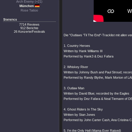
Arch Enemy (+21)
München
Rose Tattoo
Statistics
7714 Reviews
912 Berichte
26 Konzerte/Festivals
Die "Outlaws 'Til The End"-Tracklist mit allen 
1. Country Heroes
Written by Hank Williams III
Performed by Hank3 & Dez Fafara
2. Whiskey River
Written by Johnny Bush and Paul Stroud; record
Performed by Randy Blythe, Mark Morton of 
3. Outlaw Man
Written by David Blue; recorded by the Eagles
Performed by Dez Fafara & Neal Tiemann of 
4. Ghost Riders In The Sky
Written by Stan Jones
Performed by John Carter Cash, Ana Cristina 
5. I'm the Only Hell (Mama Ever Raised)