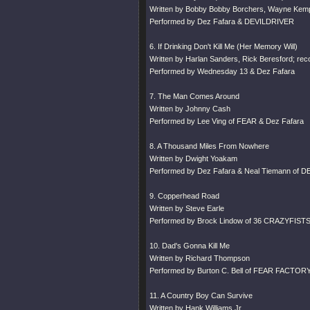
Written by Bobby Bobby Borchers, Wayne Kem
Performed by Dez Fafara & DEVILDRIVER
6. If Drinking Don't Kill Me (Her Memory Will)
Written by Harlan Sanders, Rick Beresford; re
Performed by Wednesday 13 & Dez Fafara
7. The Man Comes Around
Written by Johnny Cash
Performed by Lee Ving of FEAR & Dez Fafara
8. A Thousand Miles From Nowhere
Written by Dwight Yoakam
Performed by Dez Fafara & Neal Tiemann of 
9. Copperhead Road
Written by Steve Earle
Performed by Brock Lindow of 36 CRAZYFISTS
10. Dad's Gonna Kill Me
Written by Richard Thompson
Performed by Burton C. Bell of FEAR FACTORY
11. A Country Boy Can Survive
Written by Hank Williams Jr.