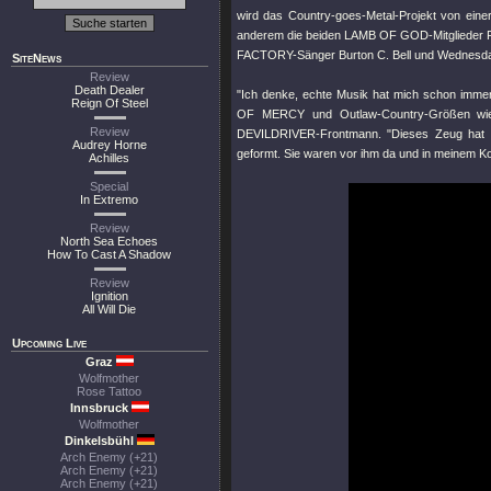
wird das Country-goes-Metal-Projekt von eine
anderem die beiden LAMB OF GOD-Mitglieder 
FACTORY-Sänger Burton C. Bell und Wednesday
SiteNews
Review
Death Dealer
"Ich denke, echte Musik hat mich schon imm
Reign Of Steel
OF MERCY und Outlaw-Country-Größen wie 
Review
DEVILDRIVER-Frontmann. "Dieses Zeug hat m
Audrey Horne
geformt. Sie waren vor ihm da und in meinem K
Achilles
Special
In Extremo
Review
North Sea Echoes
How To Cast A Shadow
Review
Ignition
All Will Die
Upcoming Live
Graz
Wolfmother
Rose Tattoo
Innsbruck
Wolfmother
Dinkelsbühl
Arch Enemy (+21)
Arch Enemy (+21)
Arch Enemy (+21)