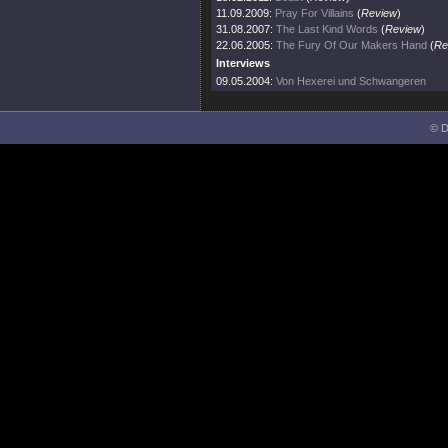
11.09.2009:
Pray For Villains
(
Review
)
31.08.2007:
The Last Kind Words
(
Review
)
22.06.2005:
The Fury Of Our Makers Hand
(
Re
Interviews
09.05.2004:
Von Hexerei und Schwangeren
© D