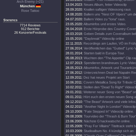
Arch Enemy (+21)
13.04.2023:
Neues Album, fetter Videoclip
München
28.09.2020:
Knallen saftigen Videosong raus
Rose Tattoo
14.08.2020:
Ballern uns "Nest OF Vipers" um d
04.07.2020:
Ballern Video zu "Iona" raus.
Statistics
23.05.2020:
Albuminfos und erstes Video.
7714 Reviews
912 Berichte
26.04.2018:
Erste Hörprobe des Country-Cove
26 Konzerte/Festivals
28.03.2018:
Geben Details zum Coveralbum be
15.05.2016:
"Daybreak" Videoclip online
22.11.2015:
Recordings am Laufen, VÖ im Frühj
27.06.2014:
Veröffentlichen das "Gutted" Lyric-
28.01.2014:
Starten bald in Europa-Tour.
05.08.2013:
Wuchten den "The Appetite" Clip ra
12.07.2013:
Spendieren brandneues Lyric-Vide
28.05.2013:
Albuminfos, Artwork und Tourankün
27.06.2012:
Unterzeichnen Deal bei Napalm Re
12.09.2011:
Dez hat neues Projekt am Start
10.06.2011:
Covern Metallica Song für Tribute 
10.02.2011:
Stellen den "Dead To Right" Videocli
29.01.2011:
Weiterer neuer Song von "Beast" on
09.01.2011:
Hört euch den ersten neuen Song a
09.12.2010:
"The Beast" Artwork und viele Infos
04.02.2010:
"Another Night In London" Videoclip 
29.10.2009:
"Fate Stepped In" Videoclip online.
09.08.2009:
Tourvideo der "Thrash & Burn Tour
23.06.2009:
Nächste G’nackwatschn online.
22.05.2009:
"Pray For Villains" Titeltrack steht b
10.03.2009:
Studioalbum No. 4 kündigt sich an
01.05.2008:
"Clouds Over California" Clip online