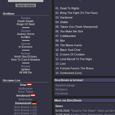
01. Dead To Rights
02. Bring The Fight (To The Floor)
SiteNews
03. Hardened
Review
Death Dealer
04. Shitlist
Reign Of Steel
05. Talons Out (Teeth Sharpened)
Review
06. You Make Me Sick
Audrey Horne
07. Coldblooded
Achilles
08. Blur
Special
09. The Blame Game
In Extremo
10. Black Soul Choir
Review
11. Crowns Of Creation
North Sea Echoes
12. Lend Myself To The Night
How To Cast A Shadow
13. Lost
Review
14. Fortune Favors The Brave
Ignition
All Will Die
15. Grinfucked (Live)
DevilDriver im Internet
Upcoming Live
Graz
Bandhomepage
Wolfmother
MySpace
Rose Tattoo
Facebook
Innsbruck
Wolfmother
Mehr von DevilDriver
Dinkelsbühl
News
Arch Enemy (+21)
Arch Enemy (+21)
04.06.2026:
"Dead In The Water" Video auf die
Arch Enemy (+21)
10.05.2023:
Knallen "This Relationship, Broken"