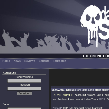
Home
News
Reviews
Berichte
Tourdaten
Anmeldung
Benutzername
Passwort
05.02.2011: Der nächste neue Song steht bereit.
DEVILDRIVER
sellen mit
"Talons Out (Teet
vor. Anhören kann man sich den Track
HIER
. 
Suche
"Beast"
CD/DVD Special Edition Tracklist: