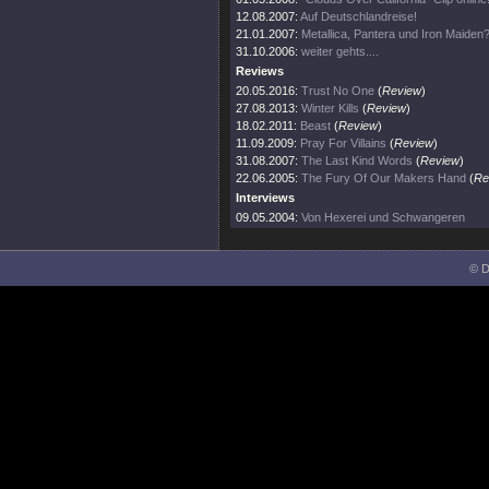
12.08.2007:
Auf Deutschlandreise!
21.01.2007:
Metallica, Pantera und Iron Maiden?
31.10.2006:
weiter gehts....
Reviews
20.05.2016:
Trust No One
(
Review
)
27.08.2013:
Winter Kills
(
Review
)
18.02.2011:
Beast
(
Review
)
11.09.2009:
Pray For Villains
(
Review
)
31.08.2007:
The Last Kind Words
(
Review
)
22.06.2005:
The Fury Of Our Makers Hand
(
Re
Interviews
09.05.2004:
Von Hexerei und Schwangeren
© D