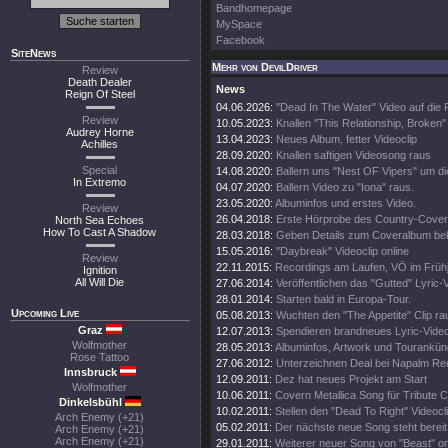
Bandhomepage
MySpace
Facebook
SiteNews
Mehr von DevilDriver
Review
Death Dealer
News
Reign Of Steel
04.06.2026:
"Dead In The Water" Video auf die
Review
10.05.2023:
Knallen "This Relationship, Broken"
Audrey Horne
13.04.2023:
Neues Album, fetter Videoclip
Achilles
28.09.2020:
Knallen saftigen Videosong raus
Special
14.08.2020:
Ballern uns "Nest OF Vipers" um d
In Extremo
04.07.2020:
Ballern Video zu "Iona" raus.
23.05.2020:
Albuminfos und erstes Video.
Review
26.04.2018:
Erste Hörprobe des Country-Cove
North Sea Echoes
How To Cast A Shadow
28.03.2018:
Geben Details zum Coveralbum be
15.05.2016:
"Daybreak" Videoclip online
Review
22.11.2015:
Recordings am Laufen, VÖ im Frühj
Ignition
All Will Die
27.06.2014:
Veröffentlichen das "Gutted" Lyric-
28.01.2014:
Starten bald in Europa-Tour.
Upcoming Live
05.08.2013:
Wuchten den "The Appetite" Clip ra
Graz
12.07.2013:
Spendieren brandneues Lyric-Vide
Wolfmother
28.05.2013:
Albuminfos, Artwork und Tourankün
Rose Tattoo
27.06.2012:
Unterzeichnen Deal bei Napalm Re
Innsbruck
12.09.2011:
Dez hat neues Projekt am Start
Wolfmother
10.06.2011:
Covern Metallica Song für Tribute 
Dinkelsbühl
10.02.2011:
Stellen den "Dead To Right" Videocli
Arch Enemy (+21)
05.02.2011:
Der nächste neue Song steht bereit
Arch Enemy (+21)
Arch Enemy (+21)
29.01.2011:
Weiterer neuer Song von "Beast" on