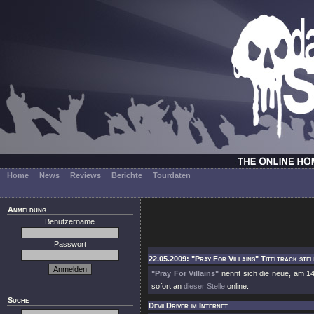
Home
News
Reviews
Berichte
Tourdaten
Anmeldung
Benutzername
Passwort
22.05.2009: "Pray For Villains" Titeltrack steht
"Pray For Villains"
nennt sich die neue, am 14
sofort an
dieser Stelle
online.
Suche
DevilDriver im Internet