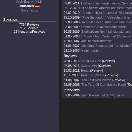
Arch Enemy (+21)
09.01.2011:
Hört euch den ersten neuen Song a
München
09.12.2010:
"The Beast" Artwork und viele Infos
Rose Tattoo
04.02.2010:
"Another Night In London" Videoclip 
29.10.2009:
"Fate Stepped In" Videoclip online.
Statistics
09.08.2009:
Tourvideo der "Thrash & Burn Tour
7714 Reviews
23.06.2009:
Nächste G’nackwatschn online.
912 Berichte
26 Konzerte/Festivals
10.03.2009:
Studioalbum No. 4 kündigt sich an
01.05.2008:
"Clouds Over California" Clip online
12.08.2007:
Auf Deutschlandreise!
21.01.2007:
Metallica, Pantera und Iron Maiden?
31.10.2006:
weiter gehts....
Reviews
20.05.2016:
Trust No One
(
Review
)
27.08.2013:
Winter Kills
(
Review
)
18.02.2011:
Beast
(
Review
)
11.09.2009:
Pray For Villains
(
Review
)
31.08.2007:
The Last Kind Words
(
Review
)
22.06.2005:
The Fury Of Our Makers Hand
(
Re
Interviews
09.05.2004:
Von Hexerei und Schwangeren