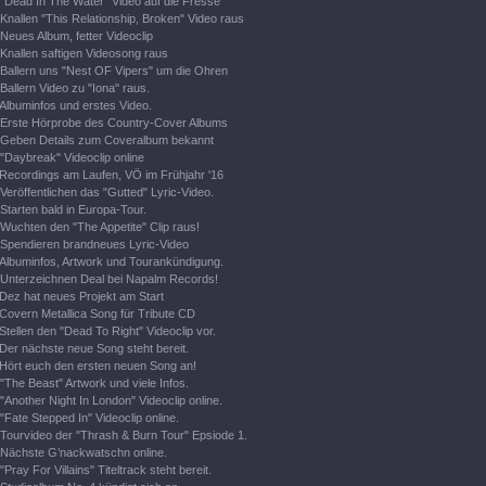
"Dead In The Water" Video auf die Fresse
Knallen "This Relationship, Broken" Video raus
Neues Album, fetter Videoclip
Knallen saftigen Videosong raus
Ballern uns "Nest OF Vipers" um die Ohren
Ballern Video zu "Iona" raus.
Albuminfos und erstes Video.
Erste Hörprobe des Country-Cover Albums
Geben Details zum Coveralbum bekannt
"Daybreak" Videoclip online
Recordings am Laufen, VÖ im Frühjahr '16
Veröffentlichen das "Gutted" Lyric-Video.
Starten bald in Europa-Tour.
Wuchten den "The Appetite" Clip raus!
Spendieren brandneues Lyric-Video
Albuminfos, Artwork und Tourankündigung.
Unterzeichnen Deal bei Napalm Records!
Dez hat neues Projekt am Start
Covern Metallica Song für Tribute CD
Stellen den "Dead To Right" Videoclip vor.
Der nächste neue Song steht bereit.
Hört euch den ersten neuen Song an!
"The Beast" Artwork und viele Infos.
"Another Night In London" Videoclip online.
"Fate Stepped In" Videoclip online.
Tourvideo der "Thrash & Burn Tour" Epsiode 1.
Nächste G’nackwatschn online.
"Pray For Villains" Titeltrack steht bereit.