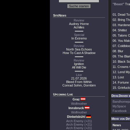
"Beast"
Trac
01. Dead To
SiteNews
02. Bring Th
Review
Audrey Horne
03. Harden
Achilles
04. Shitlist
Special
05. Talons 
In Extremo
06. You Mak
Review
07. Coldblo
North Sea Echoes
08. Blur
How To Cast A Shadow
09. The Bl
Review
10. Black So
Ignition
11. Crowns 
All Will Die
12. Lend My
Live
13. Lost
21.07.2026
Bleed From Within
14. Fortune
Conrad Sohm, Dornbirn
15. Grinfuck
Upcoming Live
DevilDriver i
Graz
Bandhomep
Wolfmother
MySpace
Innsbruck
Facebook
Wolfmother
Dinkelsbühl
Mehr von Dev
Arch Enemy (+21)
Arch Enemy (+21)
News
Arch Enemy (+21)