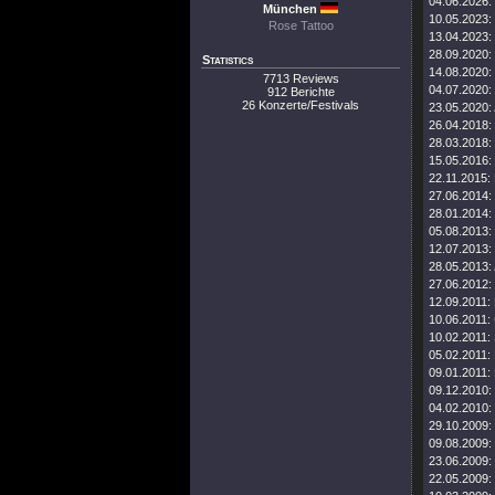
04.06.2026:
München
10.05.2023:
Rose Tattoo
13.04.2023:
28.09.2020:
Statistics
14.08.2020:
7713 Reviews
04.07.2020:
912 Berichte
26 Konzerte/Festivals
23.05.2020:
26.04.2018:
28.03.2018:
15.05.2016:
22.11.2015:
27.06.2014:
28.01.2014:
05.08.2013:
12.07.2013:
28.05.2013:
27.06.2012:
12.09.2011:
10.06.2011:
10.02.2011:
05.02.2011:
09.01.2011:
09.12.2010:
04.02.2010:
29.10.2009:
09.08.2009:
23.06.2009:
22.05.2009: