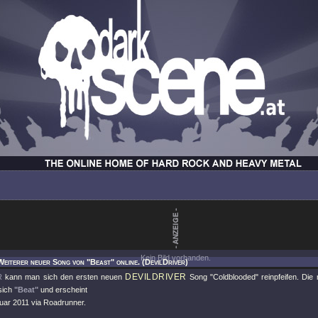
Kein Bild vorhanden.
Weiterer neuer Song von "Beast" online. (DevilDriver)
DEVILDRIVER
R
kann man sich den ersten neuen
Song
"Coldblooded"
reinpfeifen. Die
sich
"Beat"
und erscheint
uar 2011 via Roadrunner.