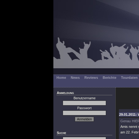
Home
News
Reviews
Berichte
Tourdaten
Anmeldung
Benutzername
Passwort
29.01.2011: 
Genau HIE
Amis nennt 
am 22. Febr
Suche