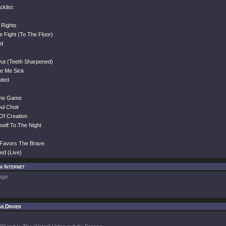
klist:
 Rights
e Fight (To The Floor)
ed
Out (Teeth Sharpened)
e Me Sick
oded
ame Game
ul Choir
Of Creation
self To The Night
 Favors The Brave
ed (Live)
m Internet
age
ilDriver