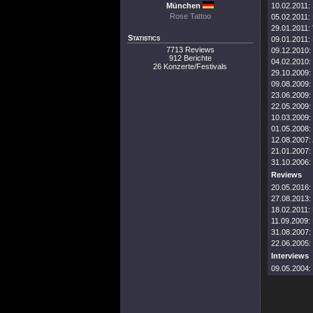
München
10.02.2011:
Rose Tattoo
05.02.2011:
29.01.2011:
Statistics
09.01.2011:
7713 Reviews
09.12.2010:
912 Berichte
04.02.2010:
26 Konzerte/Festivals
29.10.2009:
09.08.2009:
23.06.2009:
22.05.2009:
10.03.2009:
01.05.2008:
12.08.2007:
21.01.2007:
31.10.2006:
Reviews
20.05.2016:
27.08.2013:
18.02.2011:
11.09.2009:
31.08.2007:
22.06.2005:
Interviews
09.05.2004: