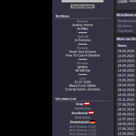
Quelle
: meta
DevilDriver i
SiteNews
Bandhomep
Review
Audrey Horne
MySpace
Achilles
Facebook
Special
Mehr von Dev
In Extremo
News
Review
04.06.2026:
North Sea Echoes
How To Cast A Shadow
10.05.2023:
13.04.2023:
Review
28.09.2020:
Ignition
All Will Die
14.08.2020:
04.07.2020:
Live
23.05.2020:
21.07.2026
26.04.2018:
Bleed From Within
Conrad Sohm, Dornbirn
28.03.2018:
15.05.2016:
Upcoming Live
22.11.2015:
Graz
27.06.2014:
Wolfmother
28.01.2014:
Innsbruck
05.08.2013:
Wolfmother
12.07.2013:
Dinkelsbühl
28.05.2013:
Arch Enemy (+21)
27.06.2012:
Arch Enemy (+21)
12.09.2011:
Arch Enemy (+21)