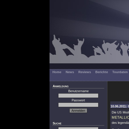
Home
News
Reviews
Berichte
Tourdaten
Anmeldung
Benutzername
Passwort
10.06.2011: 
Die US Mode
METALLI
des legend
Suche