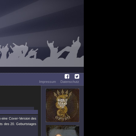
Impressum
Datenschutz
m eine Cover-Version des
hts des 20. Geburtstages