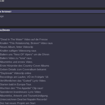
l.de
m Internet
age
ilDriver
"Dead In The Water" Video auf die Fresse
Knallen "This Relationship, Broken" Video raus
Neues Album, fetter Videoclip
Knallen saftigen Videosong raus
Ballern uns "Nest OF Vipers" um die Ohren
Ballern Video zu "Iona" raus.
Albuminfos und erstes Video.
Erste Hörprobe des Country-Cover Albums
Geben Details zum Coveralbum bekannt
"Daybreak" Videoclip online
Recordings am Laufen, VÖ im Frühjahr '16
Veröffentlichen das "Gutted" Lyric-Video.
Starten bald in Europa-Tour.
Wuchten den "The Appetite" Clip raus!
Spendieren brandneues Lyric-Video
Albuminfos, Artwork und Tourankündigung.
Unterzeichnen Deal bei Napalm Records!
Dez hat neues Projekt am Start