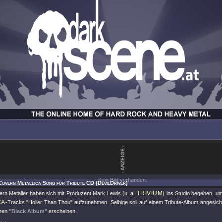
Kein Bild vorhanden.
Covern Metallica Song für Tribute CD (DevilDriver)
TRIVIUM
rn Metaller haben sich mit Produzent Mark Lewis (u. a.
) ins Studio begeben, u
CA
-Tracks "Holier Than Thou" aufzunehmen. Selbige soll auf einem Tribute-Album angesic
ären
"Black Album"
erscheinen.