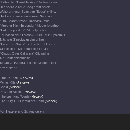
Stellen den "Dead To Right" Videoclip vor.
Der nächste neue Song steht bereit.
Weiterer neuer Song von "Beast" online.
Hört euch den ersten neuen Song an!
"The Beast" Artwork und viele Infos.
"Another Night In London" Videoclip online.
"Fate Stepped In" Videoclip online.
Tourvideo der "Thrash & Burn Tour" Epsiode 1.
Nächste G’nackwatschn online.
"Pray For Villains" Titeltrack steht bereit.
Studioalbum No. 4 kündigt sich an
"Clouds Over California" Clip online!
Auf Deutschlandreise!
Metallica, Pantera und Iron Maiden? Nein!
weiter gehts....
Trust No One
(
Review
)
Winter Kills
(
Review
)
Beast
(
Review
)
Pray For Villains
(
Review
)
The Last Kind Words
(
Review
)
The Fury Of Our Makers Hand
(
Review
)
Von Hexerei und Schwangeren