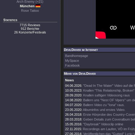
Arch Enemy (+21)
München
Rose Tattoo
Statistics
7715 Reviews
912 Berichte
26 Konzerte/Festivals
DevilDriver im Internet
Bandhomepage
MySpace
Facebook
Mehr von DevilDriver
News
04.06.2026:
"Dead In The Water" Video auf die
10.05.2023:
Knallen "This Relationship, Broken"
28.09.2020:
Knallen saftigen Videosong raus
14.08.2020:
Ballern uns "Nest OF Vipers" um d
04.07.2020:
Ballern Video zu "Iona" raus.
23.05.2020:
Albuminfos und erstes Video.
26.04.2018:
Erste Hörprobe des Country-Cove
28.03.2018:
Geben Details zum Coveralbum be
15.05.2016:
"Daybreak" Videoclip online
22.11.2015:
Recordings am Laufen, VÖ im Frühj
27.06.2014:
Veröffentlichen das "Gutted" Lyric-