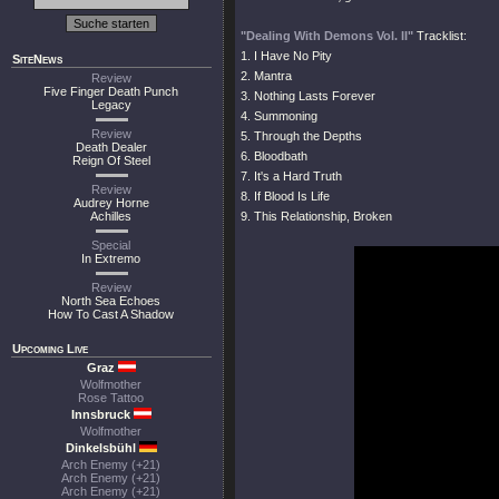
"Dealing With Demons Vol. II"
Tracklist:
1. I Have No Pity
SiteNews
2. Mantra
Review
Five Finger Death Punch
3. Nothing Lasts Forever
Legacy
4. Summoning
Review
5. Through the Depths
Death Dealer
6. Bloodbath
Reign Of Steel
7. It's a Hard Truth
Review
8. If Blood Is Life
Audrey Horne
Achilles
9. This Relationship, Broken
Special
In Extremo
Review
North Sea Echoes
How To Cast A Shadow
Upcoming Live
Graz
Wolfmother
Rose Tattoo
Innsbruck
Wolfmother
Dinkelsbühl
Arch Enemy (+21)
Arch Enemy (+21)
Arch Enemy (+21)