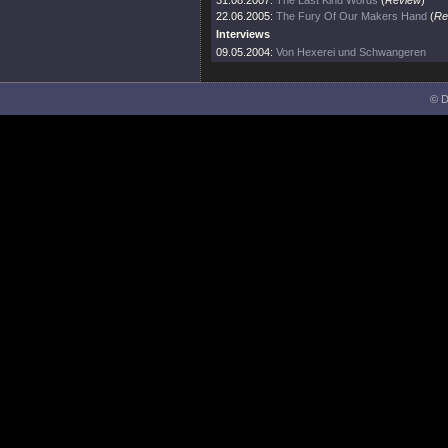
31.08.2007:
The Last Kind Words
(
Review
)
22.06.2005:
The Fury Of Our Makers Hand
(
Re
Interviews
09.05.2004:
Von Hexerei und Schwangeren
© D