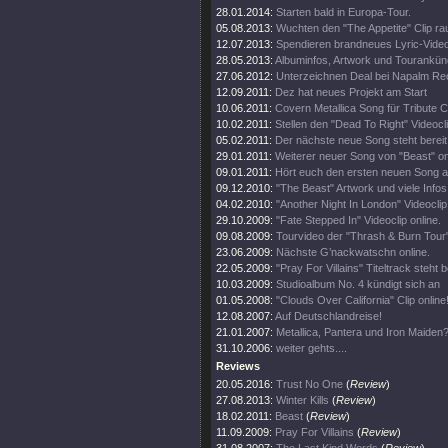
28.01.2014:
Starten bald in Europa-Tour.
05.08.2013:
Wuchten den "The Appetite" Clip ra
12.07.2013:
Spendieren brandneues Lyric-Vide
28.05.2013:
Albuminfos, Artwork und Tourankün
27.06.2012:
Unterzeichnen Deal bei Napalm Re
12.09.2011:
Dez hat neues Projekt am Start
10.06.2011:
Covern Metallica Song für Tribute 
10.02.2011:
Stellen den "Dead To Right" Videocli
05.02.2011:
Der nächste neue Song steht bereit
29.01.2011:
Weiterer neuer Song von "Beast" on
09.01.2011:
Hört euch den ersten neuen Song a
09.12.2010:
"The Beast" Artwork und viele Infos
04.02.2010:
"Another Night In London" Videoclip 
29.10.2009:
"Fate Stepped In" Videoclip online.
09.08.2009:
Tourvideo der "Thrash & Burn Tour
23.06.2009:
Nächste G’nackwatschn online.
22.05.2009:
"Pray For Villains" Titeltrack steht b
10.03.2009:
Studioalbum No. 4 kündigt sich an
01.05.2008:
"Clouds Over California" Clip online
12.08.2007:
Auf Deutschlandreise!
21.01.2007:
Metallica, Pantera und Iron Maiden?
31.10.2006:
weiter gehts....
Reviews
20.05.2016:
Trust No One
(
Review
)
27.08.2013:
Winter Kills
(
Review
)
18.02.2011:
Beast
(
Review
)
11.09.2009:
Pray For Villains
(
Review
)