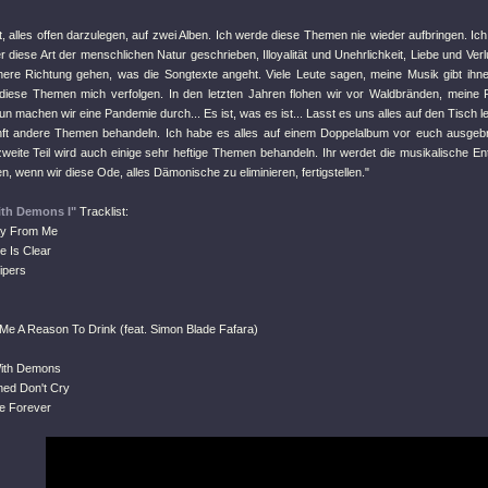
t, alles offen darzulegen, auf zwei Alben. Ich werde diese Themen nie wieder aufbringen. Ic
r diese Art der menschlichen Natur geschrieben, Illoyalität und Unehrlichkeit, Liebe und Verl
here Richtung gehen, was die Songtexte angeht. Viele Leute sagen, meine Musik gibt ihne
 diese Themen mich verfolgen. In den letzten Jahren flohen wir vor Waldbränden, meine
n machen wir eine Pandemie durch... Es ist, was es ist... Lasst es uns alles auf den Tisch 
unft andere Themen behandeln. Ich habe es alles auf einem Doppelalbum vor euch ausgebre
zweite Teil wird auch einige sehr heftige Themen behandeln. Ihr werdet die musikalische E
n, wenn wir diese Ode, alles Dämonische zu eliminieren, fertigstellen."
ith Demons I"
Tracklist:
ay From Me
e Is Clear
ipers
 Me A Reason To Drink (feat. Simon Blade Fafara)
With Demons
ed Don't Cry
e Forever