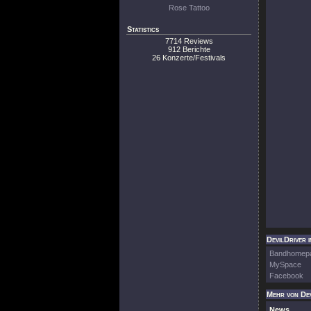
Rose Tattoo
Statistics
7714 Reviews
912 Berichte
26 Konzerte/Festivals
DevilDriver i
Bandhomep
MySpace
Facebook
Mehr von Dev
News