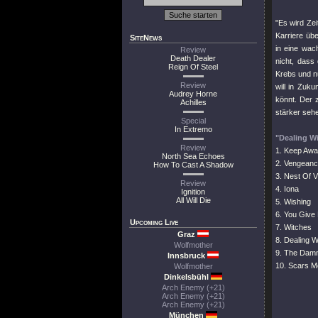
"Es wird Zei
Karriere übe
SiteNews
in eine wac
Review
Death Dealer
nicht, dass
Reign Of Steel
Krebs und nu
Review
will in Zuk
Audrey Horne
könnt. Der 
Achilles
stärker sehe
Special
In Extremo
"Dealing W
Review
1. Keep Aw
North Sea Echoes
2. Vengeanc
How To Cast A Shadow
3. Nest Of V
Review
4. Iona
Ignition
All Will Die
5. Wishing
6. You Give
Upcoming Live
7. Witches
Graz
8. Dealing 
Wolfmother
9. The Damn
Innsbruck
10. Scars M
Wolfmother
Dinkelsbühl
Arch Enemy (+21)
Arch Enemy (+21)
Arch Enemy (+21)
München