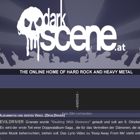
Kein Bild vorhanden.
Albuminfos und erstes Video. (DevilDriver)
EVILDRIVER
Granate wurde
"Dealing With Demons"
getauft und soll am 9. Oktob
 Es wird der erste Teil einer Doppealalbum-Saga , die für das Vertreiben der Dämonen, die 
seine Musik beherrschten, stehen soll. Das Lyric-Video zu 'Keep Away From Me' steht un
: