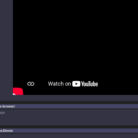
m Internet
age
ilDriver