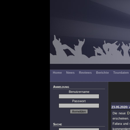
Home
News
Reviews
Berichte
Tourdaten
Anmeldung
Benutzername
Passwort
23.05.2020: 
D
Die neue
erscheinen.
Fafara und 
Suche
kommentiert