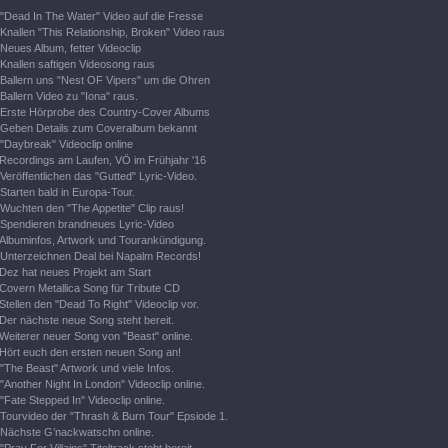
"Dead In The Water" Video auf die Fresse
Knallen "This Relationship, Broken" Video raus
Neues Album, fetter Videoclip
Knallen saftigen Videosong raus
Ballern uns "Nest OF Vipers" um die Ohren
Ballern Video zu "Iona" raus.
Erste Hörprobe des Country-Cover Albums
Geben Details zum Coveralbum bekannt
"Daybreak" Videoclip online
Recordings am Laufen, VÖ im Frühjahr '16
Veröffentlichen das "Gutted" Lyric-Video.
Starten bald in Europa-Tour.
Wuchten den "The Appetite" Clip raus!
Spendieren brandneues Lyric-Video
Albuminfos, Artwork und Tourankündigung.
Unterzeichnen Deal bei Napalm Records!
Dez hat neues Projekt am Start
Covern Metallica Song für Tribute CD
Stellen den "Dead To Right" Videoclip vor.
Der nächste neue Song steht bereit.
Weiterer neuer Song von "Beast" online.
Hört euch den ersten neuen Song an!
"The Beast" Artwork und viele Infos.
"Another Night In London" Videoclip online.
"Fate Stepped In" Videoclip online.
Tourvideo der "Thrash & Burn Tour" Epsiode 1.
Nächste G’nackwatschn online.