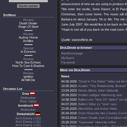
anouncement of who we are using to produce th
"We enter the studio, Sonic Ranch, in El Paso
Christmas, then come home. The music will be
SiteNews
Barbara on about January 7th or 8th. The mix 
Review
Death Dealer
June-July 2007. We would like to be back on the
Reign Of Steel
"Hope to see all of you back on the road soon. 
Review
Audrey Horne
Quelle: wasteoftime.de
Achilles
DevilDriver im Internet
Special
In Extremo
Bandhomepage
MySpace
Review
North Sea Echoes
Facebook
How To Cast A Shadow
Mehr von DevilDriver
Review
News
Ignition
All Will Die
04.06.2026:
"Dead In The Water" Video auf die
10.05.2023:
Knallen "This Relationship, Broken"
Upcoming Live
13.04.2023:
Neues Album, fetter Videoclip
Graz
28.09.2020:
Knallen saftigen Videosong raus
Wolfmother
14.08.2020:
Ballern uns "Nest OF Vipers" um d
Rose Tattoo
04.07.2020:
Ballern Video zu "Iona" raus.
Innsbruck
23.05.2020:
Albuminfos und erstes Video.
Wolfmother
26.04.2018:
Erste Hörprobe des Country-Cove
Dinkelsbühl
28.03.2018:
Geben Details zum Coveralbum be
Arch Enemy (+21)
Arch Enemy (+21)
15.05.2016:
"Daybreak" Videoclip online
Arch Enemy (+21)
22.11.2015:
Recordings am Laufen, VÖ im Frühj