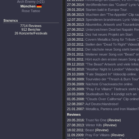
Arch Enemy (+21)
27.06.2014:
Veröffentlichen das "Gutted" Lyric-
München
28.01.2014:
Starten bald in Europa-Tour.
Rose Tattoo
05.08.2013:
Wuchten den "The Appetite" Clip ra
12.07.2013:
Spendieren brandneues Lyric-Vide
Statistics
28.05.2013:
Albuminfos, Artwork und Tourankün
7714 Reviews
912 Berichte
27.06.2012:
Unterzeichnen Deal bei Napalm Re
26 Konzerte/Festivals
12.09.2011:
Dez hat neues Projekt am Start
10.06.2011:
Covern Metallica Song für Tribute 
10.02.2011:
Stellen den "Dead To Right" Videocli
05.02.2011:
Der nächste neue Song steht bereit
29.01.2011:
Weiterer neuer Song von "Beast" on
09.01.2011:
Hört euch den ersten neuen Song a
09.12.2010:
"The Beast" Artwork und viele Infos
04.02.2010:
"Another Night In London" Videoclip 
29.10.2009:
"Fate Stepped In" Videoclip online.
09.08.2009:
Tourvideo der "Thrash & Burn Tour
23.06.2009:
Nächste G’nackwatschn online.
22.05.2009:
"Pray For Villains" Titeltrack steht b
10.03.2009:
Studioalbum No. 4 kündigt sich an
01.05.2008:
"Clouds Over California" Clip online
12.08.2007:
Auf Deutschlandreise!
21.01.2007:
Metallica, Pantera und Iron Maiden?
Reviews
20.05.2016:
Trust No One
(
Review
)
27.08.2013:
Winter Kills
(
Review
)
18.02.2011:
Beast
(
Review
)
11.09.2009:
Pray For Villains
(
Review
)