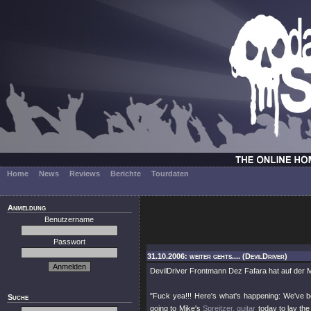
Home
News
Reviews
Berichte
Tourdaten
Anmeldung
Benutzername
Passwort
31.10.2006: weiter gehts.... (DevilDriver)
DevilDriver Frontmann Dez Fafara hat auf der 
"Fuck yea!!! Here's what's happening: We've b
Suche
going to Mike's
Spreitzer, guitar
today to lay the