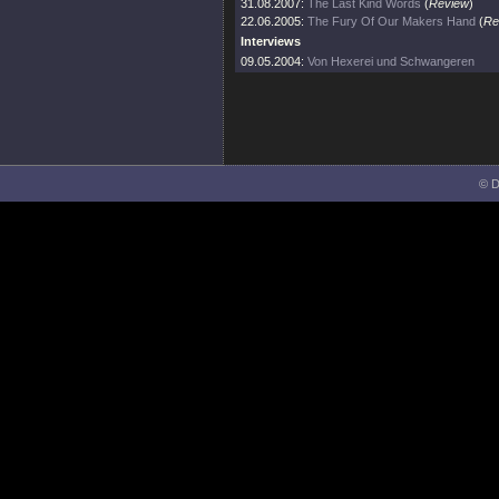
31.08.2007:
The Last Kind Words
(
Review
)
22.06.2005:
The Fury Of Our Makers Hand
(
Re
Interviews
09.05.2004:
Von Hexerei und Schwangeren
© D