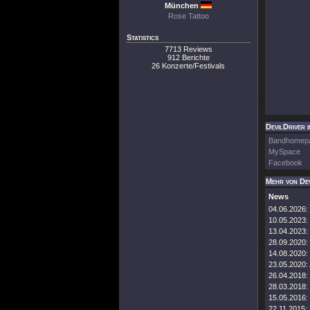
München
Rose Tattoo
Statistics
7713 Reviews
912 Berichte
26 Konzerte/Festivals
DevilDriver i
Bandhomep
MySpace
Facebook
Mehr von Dev
News
04.06.2026:
10.05.2023:
13.04.2023:
28.09.2020:
14.08.2020:
23.05.2020:
26.04.2018:
28.03.2018:
15.05.2016:
22.11.2015: