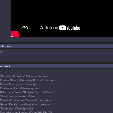
m Internet
age
ilDriver
"Dead In The Water" Video auf die Fresse
Knallen "This Relationship, Broken" Video raus
Neues Album, fetter Videoclip
Knallen saftigen Videosong raus
Ballern uns "Nest OF Vipers" um die Ohren
Albuminfos und erstes Video.
Erste Hörprobe des Country-Cover Albums
Geben Details zum Coveralbum bekannt
"Daybreak" Videoclip online
Recordings am Laufen, VÖ im Frühjahr '16