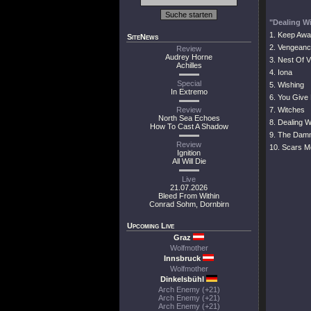
"Dealing W
1. Keep Aw
SiteNews
2. Vengeanc
Review
Audrey Horne
3. Nest Of V
Achilles
4. Iona
Special
5. Wishing
In Extremo
6. You Give
Review
7. Witches
North Sea Echoes
8. Dealing 
How To Cast A Shadow
9. The Damn
Review
10. Scars M
Ignition
All Will Die
Live
21.07.2026
Bleed From Within
Conrad Sohm, Dornbirn
Upcoming Live
Graz
Wolfmother
Innsbruck
Wolfmother
Dinkelsbühl
Arch Enemy (+21)
Arch Enemy (+21)
Arch Enemy (+21)