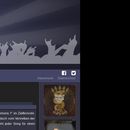
Impressum
Datenschutz
mons I" im Zielfernrohr.
tisch vom Vertreiben der
ht jeder Song für einen