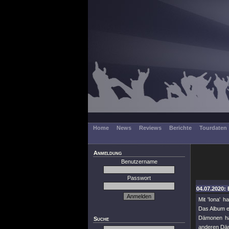
Home
News
Reviews
Berichte
Tourdaten
Anmeldung
Benutzername
Passwort
04.07.2020: 
Mit 'Iona' 
Das Album e
Dämonen han
Suche
anderen Dä