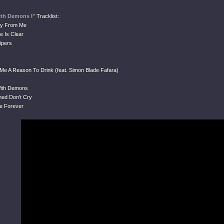
ith Demons I"
Tracklist:
ay From Me
e Is Clear
ipers
 Me A Reason To Drink (feat. Simon Blade Fafara)
With Demons
ed Don't Cry
e Forever