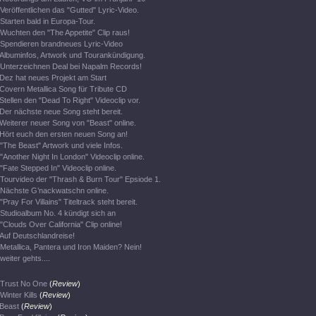
Veröffentlichen das "Gutted" Lyric-Video.
Starten bald in Europa-Tour.
Wuchten den "The Appetite" Clip raus!
Spendieren brandneues Lyric-Video
Albuminfos, Artwork und Tourankündigung.
Unterzeichnen Deal bei Napalm Records!
Dez hat neues Projekt am Start
Covern Metallica Song für Tribute CD
Stellen den "Dead To Right" Videoclip vor.
Der nächste neue Song steht bereit.
Weiterer neuer Song von "Beast" online.
Hört euch den ersten neuen Song an!
"The Beast" Artwork und viele Infos.
"Another Night In London" Videoclip online.
"Fate Stepped In" Videoclip online.
Tourvideo der "Thrash & Burn Tour" Epsiode 1.
Nächste G’nackwatschn online.
"Pray For Villains" Titeltrack steht bereit.
Studioalbum No. 4 kündigt sich an
"Clouds Over California" Clip online!
Auf Deutschlandreise!
Metallica, Pantera und Iron Maiden? Nein!
weiter gehts....
Trust No One
(
Review
)
Winter Kills
(
Review
)
Beast
(
Review
)