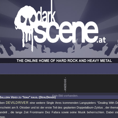
Kein Bild vorhanden.
Ballern Video zu "Iona" raus. (DevilDriver)
DEVILDRIVER
haben
eine weitere Single ihres kommenden Langspielers "Dealing With De
rscheint am 9. Oktober und ist der erste Teil des geplanten Doppelalbum-Zyklus , der thema
delt , die lange Zeit Frontmann Dez Fafara sowie seine Musik beherrschten. Dabei ste
mon.