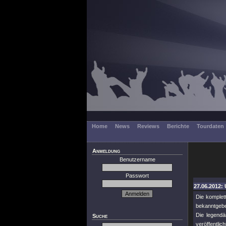
Home
News
Reviews
Berichte
Tourdaten
Anmeldung
Benutzername
Passwort
27.06.2012: 
Die komplet
bekanntgebe
Die legendä
Suche
veröffentli