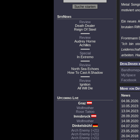
Metal Song
motiviert un
SiteNews
Ein neues A
Review
Death Dealer
brutalen Riff
Reign Of Steel
Review
Frontmann D
Audrey Horne
"Ich bin s
Achilles
Leidenschaf
Special
arbeiten. Ha
In Extremo
DevilDriver i
Review
North Sea Echoes
Bandhomep
How To Cast A Shadow
MySpace
Facebook
Review
Ignition
All Will Die
Mehr von Dev
News
Upcoming Live
04.06.2026:
Graz
10.05.2023:
Wolfmother
13.04.2023:
Rose Tattoo
28.09.2020:
Innsbruck
Wolfmother
14.08.2020:
Dinkelsbühl
04.07.2020:
Arch Enemy (+21)
23.05.2020:
Arch Enemy (+21)
26.04.2018:
Arch Enemy (+21)