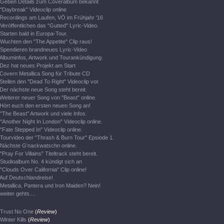
Geben Details zum Coveralbum bekannt
"Daybreak" Videoclip online
Recordings am Laufen, VÖ im Frühjahr '16
Veröffentlichen das "Gutted" Lyric-Video.
Starten bald in Europa-Tour.
Wuchten den "The Appetite" Clip raus!
Spendieren brandneues Lyric-Video
Albuminfos, Artwork und Tourankündigung.
Dez hat neues Projekt am Start
Covern Metallica Song für Tribute CD
Stellen den "Dead To Right" Videoclip vor.
Der nächste neue Song steht bereit.
Weiterer neuer Song von "Beast" online.
Hört euch den ersten neuen Song an!
"The Beast" Artwork und viele Infos.
"Another Night In London" Videoclip online.
"Fate Stepped In" Videoclip online.
Tourvideo der "Thrash & Burn Tour" Epsiode 1.
Nächste G’nackwatschn online.
"Pray For Villains" Titeltrack steht bereit.
Studioalbum No. 4 kündigt sich an
"Clouds Over California" Clip online!
Auf Deutschlandreise!
Metallica, Pantera und Iron Maiden? Nein!
weiter gehts....
Trust No One
(
Review
)
Winter Kills
(
Review
)