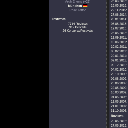
28.03.2018:
Arch Enemy (+21)
15.05.2016:
München
Rose Tattoo
22.11.2015:
27.06.2014:
Statistics
28.01.2014:
7714 Reviews
05.08.2013:
912 Berichte
12.07.2013:
26 Konzerte/Festivals
28.05.2013:
12.09.2011:
10.06.2011:
10.02.2011:
05.02.2011:
29.01.2011:
09.01.2011:
09.12.2010:
04.02.2010:
29.10.2009:
09.08.2009:
23.06.2009:
22.05.2009:
10.03.2009:
01.05.2008:
12.08.2007:
21.01.2007:
31.10.2006:
Reviews
20.05.2016:
27.08.2013: