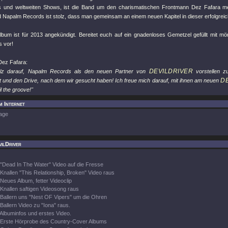
s und weltweiten Shows, ist die Band um den charismatischen Frontmann Dez Fafara me
d Napalm Records ist stolz, dass man gemeinsam an einem neuen Kapitel in dieser erfolgreich
lbum ist für 2013 angekündigt. Bereitet euch auf ein gnadenloses Gemetzel gefüllt mit 
s vor!
ez Fafara:
DEVILDRIVER
tolz darauf, Napalm Records als den neuen Partner von
vorstellen z
D
t und den Drive, nach dem wir gesucht haben! Ich freue mich darauf, mit ihnen am neuen
il the groove!"
m Internet
age
ilDriver
"Dead In The Water" Video auf die Fresse
Knallen "This Relationship, Broken" Video raus
Neues Album, fetter Videoclip
Knallen saftigen Videosong raus
Ballern uns "Nest OF Vipers" um die Ohren
Ballern Video zu "Iona" raus.
Albuminfos und erstes Video.
Erste Hörprobe des Country-Cover Albums