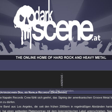
Kein Bild vorhanden.
Unterzeichnen Deal bei Napalm Records! (DevilDriver)
te Napalm Records Crew fühlt sich geehrt, das Signing der amerikanischen Groove Metal 
n zu dürfen.
re Band aus Los Angeles, die seit den frühen 2000ern in regelmäßigen Abständen harte
cht, hat einen weltweiten Plattenvertrag mit dem österreichischen Label unterschrieben. Na