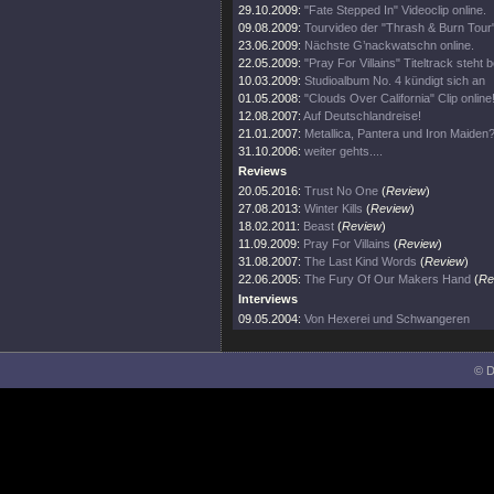
29.10.2009:
"Fate Stepped In" Videoclip online.
09.08.2009:
Tourvideo der "Thrash & Burn Tour
23.06.2009:
Nächste G’nackwatschn online.
22.05.2009:
"Pray For Villains" Titeltrack steht b
10.03.2009:
Studioalbum No. 4 kündigt sich an
01.05.2008:
"Clouds Over California" Clip online
12.08.2007:
Auf Deutschlandreise!
21.01.2007:
Metallica, Pantera und Iron Maiden?
31.10.2006:
weiter gehts....
Reviews
20.05.2016:
Trust No One
(
Review
)
27.08.2013:
Winter Kills
(
Review
)
18.02.2011:
Beast
(
Review
)
11.09.2009:
Pray For Villains
(
Review
)
31.08.2007:
The Last Kind Words
(
Review
)
22.06.2005:
The Fury Of Our Makers Hand
(
Re
Interviews
09.05.2004:
Von Hexerei und Schwangeren
© D