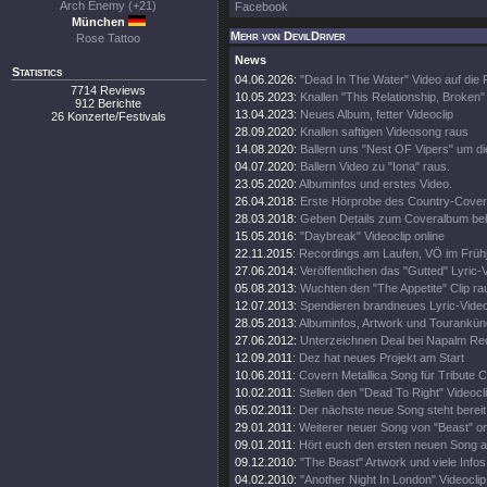
Arch Enemy (+21)
Facebook
München
Mehr von DevilDriver
Rose Tattoo
News
Statistics
04.06.2026:
"Dead In The Water" Video auf die
7714 Reviews
10.05.2023:
Knallen "This Relationship, Broken"
912 Berichte
13.04.2023:
Neues Album, fetter Videoclip
26 Konzerte/Festivals
28.09.2020:
Knallen saftigen Videosong raus
14.08.2020:
Ballern uns "Nest OF Vipers" um d
04.07.2020:
Ballern Video zu "Iona" raus.
23.05.2020:
Albuminfos und erstes Video.
26.04.2018:
Erste Hörprobe des Country-Cove
28.03.2018:
Geben Details zum Coveralbum be
15.05.2016:
"Daybreak" Videoclip online
22.11.2015:
Recordings am Laufen, VÖ im Frühj
27.06.2014:
Veröffentlichen das "Gutted" Lyric-
05.08.2013:
Wuchten den "The Appetite" Clip ra
12.07.2013:
Spendieren brandneues Lyric-Vide
28.05.2013:
Albuminfos, Artwork und Tourankün
27.06.2012:
Unterzeichnen Deal bei Napalm Re
12.09.2011:
Dez hat neues Projekt am Start
10.06.2011:
Covern Metallica Song für Tribute 
10.02.2011:
Stellen den "Dead To Right" Videocli
05.02.2011:
Der nächste neue Song steht bereit
29.01.2011:
Weiterer neuer Song von "Beast" on
09.01.2011:
Hört euch den ersten neuen Song a
09.12.2010:
"The Beast" Artwork und viele Infos
04.02.2010:
"Another Night In London" Videoclip 