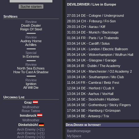
DEVILDRIVER / Live in Europe
27.03.14 DE - Cologne / Underground
SiteNews
28.03.14 CH - Fribourg / Fri-Son
Review
Death Dealer
29.03.14 CH - Aarau / Kiff
Reign Of Steel
31.03.14 DE - Munich / Backstage
Review
01.04.14 FR - Paris / Le Trabendo
Audrey Horne
03.04.14 UK - Cardiff / Solus
Achilles
04.04.14 UK - London / Electric Ballroom
Special
05.04.14 UK - Wolverhampton / Wulfrun Hall
In Extremo
06.04.14 UK - Glasgow / Garage
Review
08.04.14 IR - Dublin / The Academy
North Sea Echoes
09.04.14 UK - Manchester / O2 Academy 2
How To Cast A Shadow
10.04.14 UK - Southampton / Mo Club
Review
11.04.14 FR - Cambrai / Betiz Fest
Ignition
All Will Die
12.04.14 DE - Herford / CLub X
13.04.14 DK - Aarhus / VoxHall
Upcoming Live
15.04.14 SE - Stockholm / Klubben
Graz
16.04.14 SE - Gothenburg / Sticky Fingers
Wolfmother
17.04.14 SE - Hamburg / Grünspan
Rose Tattoo
Innsbruck
18.04.14 BE - Antwerp / Trix
Wolfmother
Dinkelsbühl
DevilDriver im Internet
Arch Enemy (+21)
Bandhomepage
Arch Enemy (+21)
MySpace
Arch Enemy (+21)