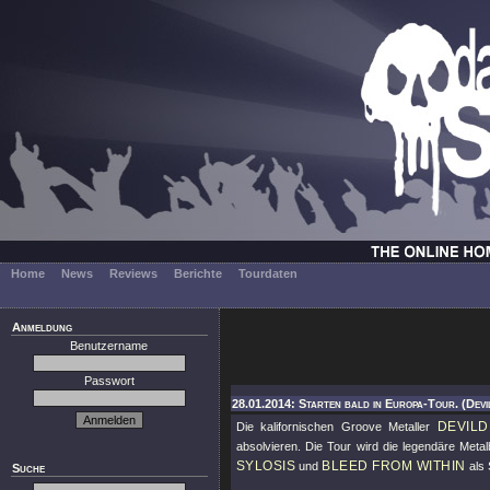
Home
News
Reviews
Berichte
Tourdaten
Anmeldung
Benutzername
Passwort
28.01.2014: Starten bald in Europa-Tour. (Devi
DEVILD
Die kalifornischen Groove Metaller
absolvieren. Die Tour wird die legendäre Metal
SYLOSIS
BLEED FROM WITHIN
und
als 
Suche