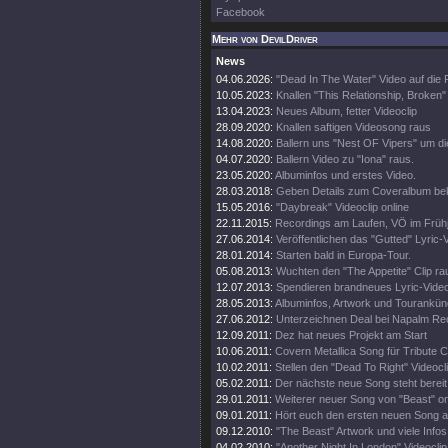
Facebook
Mehr von DevilDriver
News
04.06.2026:
"Dead In The Water" Video auf die
10.05.2023:
Knallen "This Relationship, Broken"
13.04.2023:
Neues Album, fetter Videoclip
28.09.2020:
Knallen saftigen Videosong raus
14.08.2020:
Ballern uns "Nest OF Vipers" um d
04.07.2020:
Ballern Video zu "Iona" raus.
23.05.2020:
Albuminfos und erstes Video.
28.03.2018:
Geben Details zum Coveralbum be
15.05.2016:
"Daybreak" Videoclip online
22.11.2015:
Recordings am Laufen, VÖ im Frühj
27.06.2014:
Veröffentlichen das "Gutted" Lyric-
28.01.2014:
Starten bald in Europa-Tour.
05.08.2013:
Wuchten den "The Appetite" Clip ra
12.07.2013:
Spendieren brandneues Lyric-Vide
28.05.2013:
Albuminfos, Artwork und Tourankün
27.06.2012:
Unterzeichnen Deal bei Napalm Re
12.09.2011:
Dez hat neues Projekt am Start
10.06.2011:
Covern Metallica Song für Tribute 
10.02.2011:
Stellen den "Dead To Right" Videocli
05.02.2011:
Der nächste neue Song steht bereit
29.01.2011:
Weiterer neuer Song von "Beast" on
09.01.2011:
Hört euch den ersten neuen Song a
09.12.2010:
"The Beast" Artwork und viele Infos
04.02.2010:
"Another Night In London" Videoclip 