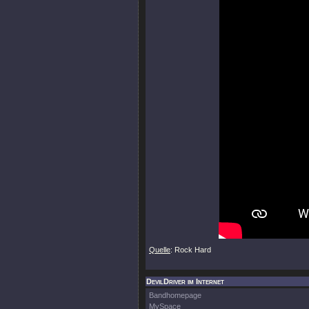
Quelle
: Rock Hard
DevilDriver im Internet
Bandhomepage
MySpace