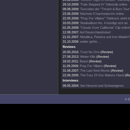
29.10.2009:
"Fate Stepped In" Videoclip online.
09.08.2009:
Tourvideo der "Thrash & Burn Tour
23.06.2009:
Nächste G’nackwatschn online.
22.05.2009:
"Pray For Villains" Titeltrack steht b
10.03.2009:
Studioalbum No. 4 kündigt sich an
01.05.2008:
"Clouds Over California" Clip online
12.08.2007:
Auf Deutschlandreise!
21.01.2007:
Metallica, Pantera und Iron Maiden?
31.10.2006:
weiter gehts....
Reviews
20.05.2016:
Trust No One
(
Review
)
27.08.2013:
Winter Kills
(
Review
)
18.02.2011:
Beast
(
Review
)
11.09.2009:
Pray For Villains
(
Review
)
31.08.2007:
The Last Kind Words
(
Review
)
22.06.2005:
The Fury Of Our Makers Hand
(
Re
Interviews
09.05.2004:
Von Hexerei und Schwangeren
© D