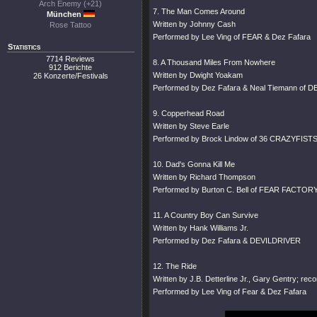
Arch Enemy (+21)
7. The Man Comes Around
München
Written by Johnny Cash
Rose Tattoo
Performed by Lee Ving of FEAR & Dez Fafara
Statistics
7714 Reviews
8. A Thousand Miles From Nowhere
912 Berichte
Written by Dwight Yoakam
26 Konzerte/Festivals
Performed by Dez Fafara & Neal Tiemann of 
9. Copperhead Road
Written by Steve Earle
Performed by Brock Lindow of 36 CRAZYFISTS
10. Dad's Gonna Kill Me
Written by Richard Thompson
Performed by Burton C. Bell of FEAR FACTORY
11. A Country Boy Can Survive
Written by Hank Williams Jr.
Performed by Dez Fafara & DEVILDRIVER
12. The Ride
Written by J.B. Detterline Jr., Gary Gentry; rec
Performed by Lee Ving of Fear & Dez Fafara