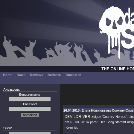
Home
News
Reviews
Berichte
Tourdaten
Anmeldung
Benutzername
Passwort
26.04.2018: Erste Hörprobe des Country-Cover
DEVILDRIVER
zeigen 'Country Heroes', ei
am 6. Juli 2018) parat. Der Song stammt urs
hören ist.
Suche