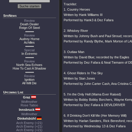
Tracklist:
1. Country Heroes
Written by Hank Williams III
SiteNews
Performed by Hank3 & Dez Fafara
Review
Death Dealer
Reign Of Steel
2. Whiskey River
Review
Written by Johnny Bush and Paul Stroud; record
Audrey Horne
Performed by Randy Blythe, Mark Morton of 
Achilles
Special
3. Outlaw Man
In Extremo
Written by David Blue; recorded by the Eagles
Review
Performed by Dez Fafara & Neal Tiemann of 
North Sea Echoes
How To Cast A Shadow
4. Ghost Riders In The Sky
Review
Written by Stan Jones
Ignition
All Will Die
Performed by John Carter Cash, Ana Cristina 
Upcoming Live
5. I'm the Only Hell (Mama Ever Raised)
Graz
Written by Bobby Bobby Borchers, Wayne Kem
Wolfmother
Performed by Dez Fafara & DEVILDRIVER
Rose Tattoo
Innsbruck
Wolfmother
6. If Drinking Don't Kill Me (Her Memory Will)
Dinkelsbühl
Written by Harlan Sanders, Rick Beresford; re
Arch Enemy (+21)
Performed by Wednesday 13 & Dez Fafara
Arch Enemy (+21)
Arch Enemy (+21)