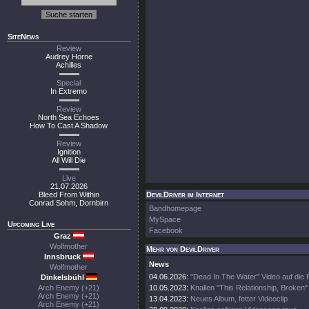
SiteNews
Review
Audrey Horne
Achilles
Special
In Extremo
Review
North Sea Echoes
How To Cast A Shadow
Review
Ignition
All Will Die
Live
21.07.2026
Bleed From Within
DevilDriver im Internet
Conrad Sohm, Dornbirn
Bandhomepage
MySpace
Upcoming Live
Facebook
Graz
Wolfmother
Mehr von DevilDriver
Innsbruck
News
Wolfmother
04.06.2026:
"Dead In The Water" Video auf die
Dinkelsbühl
Arch Enemy (+21)
10.05.2023:
Knallen "This Relationship, Broken"
Arch Enemy (+21)
13.04.2023:
Neues Album, fetter Videoclip
Arch Enemy (+21)