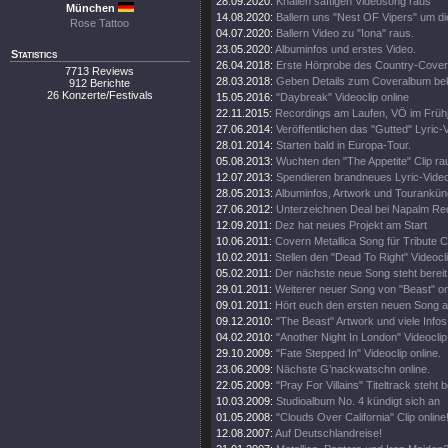
28.09.2020:
Knallen saftigen Videosong raus
München
14.08.2020:
Ballern uns "Nest OF Vipers" um d
Rose Tattoo
04.07.2020:
Ballern Video zu "Iona" raus.
23.05.2020:
Albuminfos und erstes Video.
Statistics
26.04.2018:
Erste Hörprobe des Country-Cove
7713 Reviews
28.03.2018:
Geben Details zum Coveralbum be
912 Berichte
26 Konzerte/Festivals
15.05.2016:
"Daybreak" Videoclip online
22.11.2015:
Recordings am Laufen, VÖ im Frühj
27.06.2014:
Veröffentlichen das "Gutted" Lyric-
28.01.2014:
Starten bald in Europa-Tour.
05.08.2013:
Wuchten den "The Appetite" Clip ra
12.07.2013:
Spendieren brandneues Lyric-Vide
28.05.2013:
Albuminfos, Artwork und Tourankün
27.06.2012:
Unterzeichnen Deal bei Napalm Re
12.09.2011:
Dez hat neues Projekt am Start
10.06.2011:
Covern Metallica Song für Tribute 
10.02.2011:
Stellen den "Dead To Right" Videocli
05.02.2011:
Der nächste neue Song steht bereit
29.01.2011:
Weiterer neuer Song von "Beast" on
09.01.2011:
Hört euch den ersten neuen Song a
09.12.2010:
"The Beast" Artwork und viele Infos
04.02.2010:
"Another Night In London" Videoclip 
29.10.2009:
"Fate Stepped In" Videoclip online.
23.06.2009:
Nächste G’nackwatschn online.
22.05.2009:
"Pray For Villains" Titeltrack steht b
10.03.2009:
Studioalbum No. 4 kündigt sich an
01.05.2008:
"Clouds Over California" Clip online
12.08.2007:
Auf Deutschlandreise!