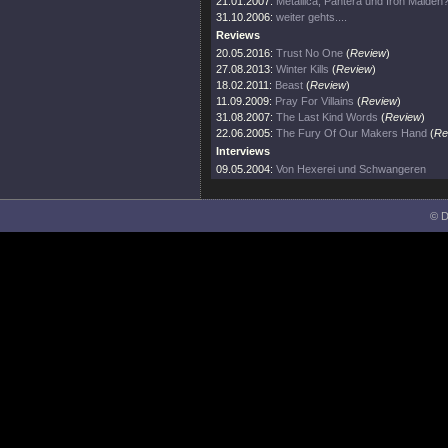
21.01.2007:
Metallica, Pantera und Iron Maiden?
31.10.2006:
weiter gehts....
Reviews
20.05.2016:
Trust No One
(
Review
)
27.08.2013:
Winter Kills
(
Review
)
18.02.2011:
Beast
(
Review
)
11.09.2009:
Pray For Villains
(
Review
)
31.08.2007:
The Last Kind Words
(
Review
)
22.06.2005:
The Fury Of Our Makers Hand
(
Re
Interviews
09.05.2004:
Von Hexerei und Schwangeren
© D