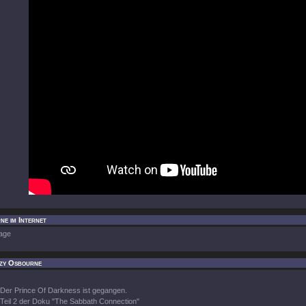
e im Internet
age
zy Osbourne
Der Prince Of Darkness ist gegangen.
Teil 2 der Doku "The Sabbath Connection"