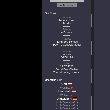
SiteNews
Review
Audrey Horne
Achilles
Special
In Extremo
Review
North Sea Echoes
How To Cast A Shadow
Review
Ignition
All Will Die
Live
21.07.2026
Bleed From Within
Conrad Sohm, Dornbirn
Upcoming Live
Graz
Wolfmother
Innsbruck
Wolfmother
Dinkelsbühl
Arch Enemy (+21)
Arch Enemy (+21)
Arch Enemy (+21)