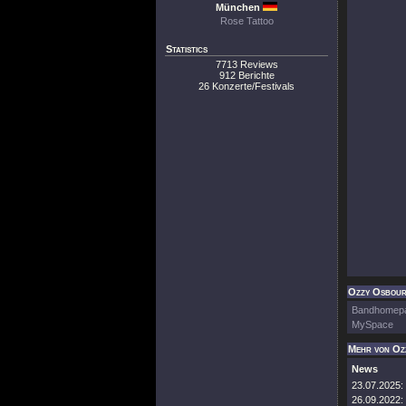
München
Rose Tattoo
Statistics
7713 Reviews
912 Berichte
26 Konzerte/Festivals
Ozzy Osbourn
Bandhomep
MySpace
Mehr von Oz
News
23.07.2025:
26.09.2022: