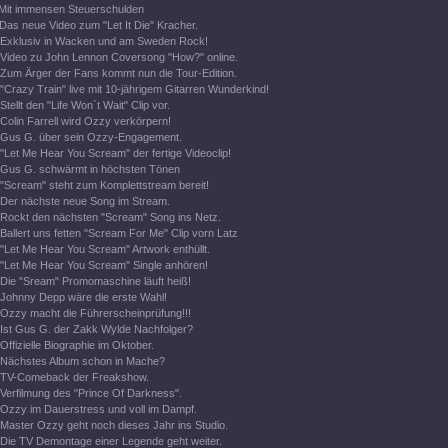
Mit immensen Steuerschulden
Das neue Video zum "Let It Die" Kracher.
Exklusiv in Wacken und am Sweden Rock!
Video zu John Lennon Coversong "How?" online.
Zum Ärger der Fans kommt nun die Tour-Edition.
"Crazy Train" live mit 10-jährigem Gitarren Wunderkind!
Stellt den "Life Won`t Wait" Clip vor.
Colin Farrell wird Ozzy verkörpern!
Gus G. über sein Ozzy-Engagement.
"Let Me Hear You Scream" der fertige Videoclip!
Gus G. schwärmt in höchsten Tönen
"Scream" steht zum Komplettstream bereit!
Der nächste neue Song im Stream.
Rockt den nächsten "Scream" Song ins Netz.
Ballert uns fetten "Scream For Me" Clip vorn Latz
"Let Me Hear You Scream" Artwork enthüllt.
"Let Me Hear You Scream" Single anhören!
Die "Sream" Promomaschine läuft heiß!
Johnny Depp wäre die erste Wahl!
Ozzy macht die Führerscheinprüfung!!!
Ist Gus G. der Zakk Wylde Nachfolger?
Offizielle Biographie im Oktober.
Nächstes Album schon in Mache?
TV-Comeback der Freakshow.
Verfilmung des "Prince Of Darkness".
Ozzy im Dauerstress und voll im Dampf.
Master Ozzy geht noch dieses Jahr ins Studio.
Die TV Demontage einer Legende geht weiter.