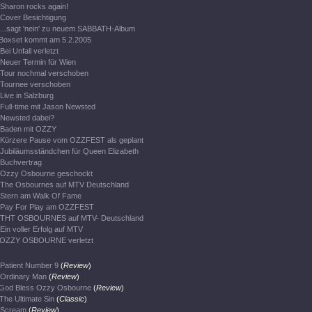
Sharon rocks again!
Cover Besichtigung
...sagt 'nein' zu neuem SABBATH-Album
Boxset kommt am 5.2.2005
Bei Unfall verletzt
Neuer Termin für Wien
Tour nochmal verschoben
Tournee verschoben
Live in Salzburg
Full-time mit Jason Newsted
Newsted dabei?
Baden mit OZZY
Kürzere Pause vom OZZFEST als geplant
Jubiläumsständchen für Queen Elizabeth
Buchvertrag
Ozzy Osbourne geschockt
The Osbournes auf MTV Deutschland
Stern am Walk Of Fame
Pay For Play am OZZFEST
THT OSBOURNES auf MTV- Deutschland
Ein voller Erfolg auf MTV
OZZY OSBOURNE verletzt
Patient Number 9
(
Review
)
Ordinary Man
(
Review
)
God Bless Ozzy Osbourne
(
Review
)
The Ultimate Sin
(
Classic
)
Scream
(
Review
)