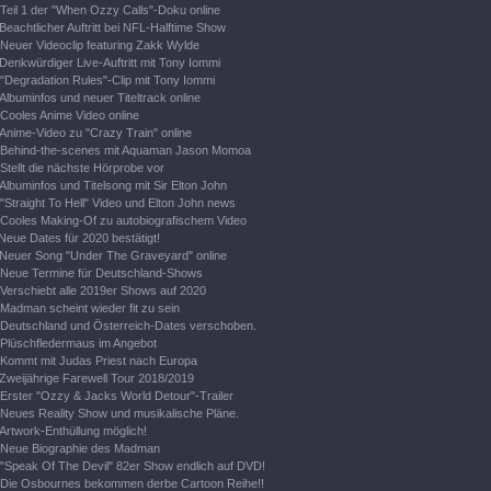
Teil 1 der "When Ozzy Calls"-Doku online
Beachtlicher Auftritt bei NFL-Halftime Show
Neuer Videoclip featuring Zakk Wylde
Denkwürdiger Live-Auftritt mit Tony Iommi
"Degradation Rules"-Clip mit Tony Iommi
Albuminfos und neuer Titeltrack online
Cooles Anime Video online
Anime-Video zu "Crazy Train" online
Behind-the-scenes mit Aquaman Jason Momoa
Stellt die nächste Hörprobe vor
Albuminfos und Titelsong mit Sir Elton John
"Straight To Hell" Video und Elton John news
Cooles Making-Of zu autobiografischem Video
Neue Dates für 2020 bestätigt!
Neuer Song "Under The Graveyard" online
Neue Termine für Deutschland-Shows
Verschiebt alle 2019er Shows auf 2020
Madman scheint wieder fit zu sein
Deutschland und Österreich-Dates verschoben.
Plüschfledermaus im Angebot
Kommt mit Judas Priest nach Europa
Zweijährige Farewell Tour 2018/2019
Erster "Ozzy & Jacks World Detour"-Trailer
Neues Reality Show und musikalische Pläne.
Artwork-Enthüllung möglich!
Neue Biographie des Madman
"Speak Of The Devil" 82er Show endlich auf DVD!
Die Osbournes bekommen derbe Cartoon Reihe!!