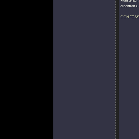
Monsterauf
ordentlich G
CONFES