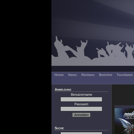
Home
News
Reviews
Berichte
Tourdaten
Anmeldung
Benutzername
Passwort
Suche