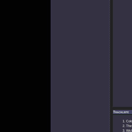
Trackliste
Colo
The
Wic