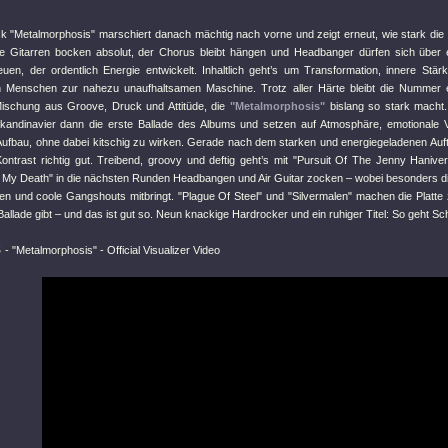
ack
"Metalmorphosis"
marschiert danach mächtig nach vorne und zeigt erneut, wie stark di
Die Gitarren bocken absolut, der Chorus bleibt hängen und Headbanger dürfen sich über e
freuen, der ordentlich Energie entwickelt. Inhaltlich geht’s um Transformation, innere S
en Menschen zur nahezu unaufhaltsamen Maschine. Trotz aller Härte bleibt die Nummer e
ischung aus Groove, Druck und Attitüde, die
"Metalmorphosis"
bislang so stark macht
 Skandinavier dann die erste Ballade des Albums und setzen auf Atmosphäre, emotionale 
Aufbau, ohne dabei kitschig zu wirken. Gerade nach dem starken und energiegeladenen Aufta
Kontrast richtig gut. Treibend, groovy und deftig geht’s mit
"Pursuit Of The Jenny Haniver
 My Death"
in die nächsten Runden Headbangen und Air Guitar zocken – wobei besonders d
en und coole Gangshouts mitbringt.
"Plague Of Steel"
und
"Silvermalen"
machen die Platte z
Ballade gibt – und das ist gut so. Neun knackige Hardrocker und ein ruhiger Titel: So geht 
S
-
"Metalmorphosis"
- Official Visualizer Video