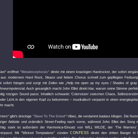
sion"
eröffnet
"Metalmorphosis"
direkt mit einem knackigen Hardrocker, der sofort eingän
 aus modernem Hard Rock, Sleaze und fettem Chorus schnell zum gepflegten Fistbump a
ibt sofort hängen und sorgt mit Zeilen wie „Help me open up my eyes / Shades of gray tu
Ohrwurmpotenzial. Auch gesanglich macht John Elliot direkt klar, warum seine Stimme perf
eitig rotzigen Sound passt. Inhaltlich schwankt ‘Colorvision’ zwischen Chaos, Selbstzerstö
eder Licht in den eigenen Kopf zu bekommen – musikalisch verpackt in einen energiegela
hr macht.
riors"
gibt’s dreckige
"Slave To The Grind"
-Vibes, die verdammt badass klingen. Die Numm
ziger Attitüde und ordentlich Street-Feeling nach vorne, während John Elliot den Song 
Richtig stark ist außerdem der Harmonica-Einsatz von WILL WILDE, der ‘The Warriors’
CONFESS
verpasst. Mit
"Wicked Temptations"
zünden
direkt den dritten Banger i