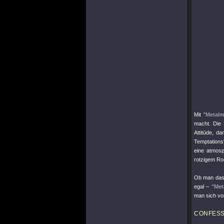
Mit
"Metalm
macht. Die 
Attitüde, da
Temptations
eine atmosp
rotzigem Ro
Ob man das 
egal –
"Met
man sich v
CONFES