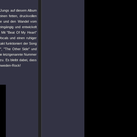
e Jungs auf diesem Album
inen fetten, druckvollen
tärke und den Wandel vom
ingängig und entwickelt
. Mit
"Beat Of My Heart"
Vocals und einen ruhiger
kt funktioniert der Song
"
,
"The Other Side"
und
ie letztgenannte Nummer
u. Es bleibt dabei, dass
Schweden-Rock!