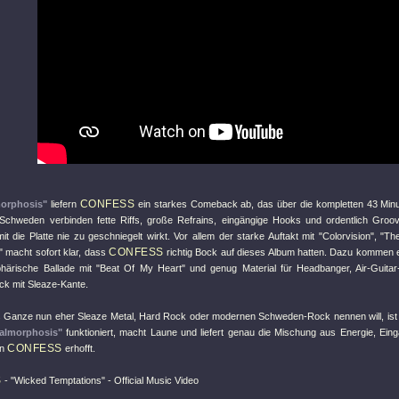
CONFESS
orphosis"
liefern
ein starkes Comeback ab, das über die kompletten 43 Min
Schweden verbinden fette Riffs, große Refrains, eingängige Hooks und ordentlich Gro
mit die Platte nie zu geschniegelt wirkt. Vor allem der starke Auftakt mit
"Colorvision"
,
"Th
CONFESS
"
macht sofort klar, dass
richtig Bock auf dieses Album hatten. Dazu kommen ei
härische Ballade mit
"Beat Of My Heart"
und genug Material für Headbanger, Air-Guita
ck mit Sleaze-Kante.
Ganze nun eher Sleaze Metal, Hard Rock oder modernen Schweden-Rock nennen will, ist am
almorphosis"
funktioniert, macht Laune und liefert genau die Mischung aus Energie, Eing
CONFESS
on
erhofft.
S
-
"Wicked Temptations"
- Official Music Video