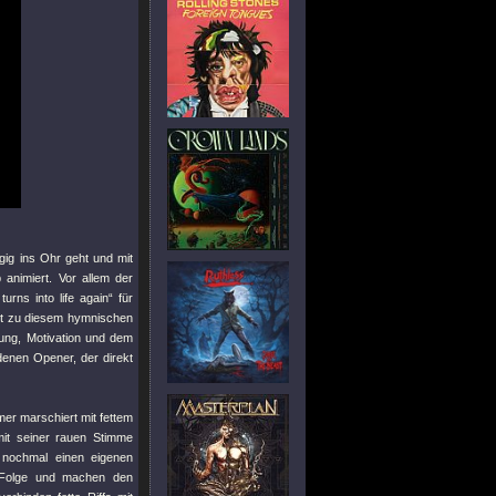
gig ins Ohr geht und mit
nimiert. Vor allem der
rns into life again“ für
ekt zu diesem hymnischen
rung, Motivation und dem
denen Opener, der direkt
er marschiert mit fettem
mit seiner rauen Stimme
 nochmal einen eigenen
n Folge und machen den