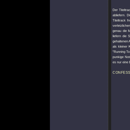
Der Titeltr
abliefern. 
Titeltrack 
verletzlich
genau die M
liefern die
gehaltenen 
als kleiner 
"Running To
punkige Not
es nur eine 
CONFES