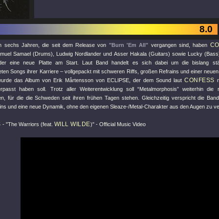
8.0
CO
n sechs Jahren, die seit dem Release von
"Burn 'Em All"
vergangen sind, haben
amuel Samael (Drums), Ludwig Nordlander und Asser Hakala (Guitars) sowie Lucky (Bass
eder eine neue Platte am Start. Laut Band handelt es sich dabei um die bislang s
eten Songs ihrer Karriere – vollgepackt mit schweren Riffs, großen Refrains und einer neu
CONFESS
wurde das Album von Erik Mårtensson von ECLIPSE, der dem Sound laut
n
passt haben soll. Trotz aller Weiterentwicklung soll “Metalmorphosis” weiterhin die
ren, für die die Schweden seit ihren frühen Tagen stehen. Gleichzeitig verspricht die Ba
ins und eine neue Dynamik, ohne den eigenen Sleaze-/Metal-Charakter aus den Augen zu ver
S
WILL WILDE
-
"The Warriors (feat.
)"
- Official Music Video