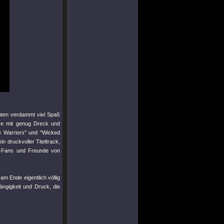
uten verdammt viel Spaß
ove mit genug Dreck und
e Warriors"
und
"Wicked
n druckvoller Titeltrack,
r-Fans und Freunde von
 Ende eigentlich völlig
ängigkeit und Druck, die