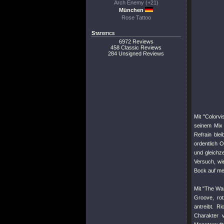
Arch Enemy (+21)
München
Rose Tattoo
Statistics
6972 Reviews
458 Classic Reviews
284 Unsigned Reviews
Mit
"Colorvi
seinem Mix
Refrain ble
ordentlich 
und gleichz
Versuch, wi
Bock auf me
Mit
"The War
Groove, rot
antreibt. 
Charakter 