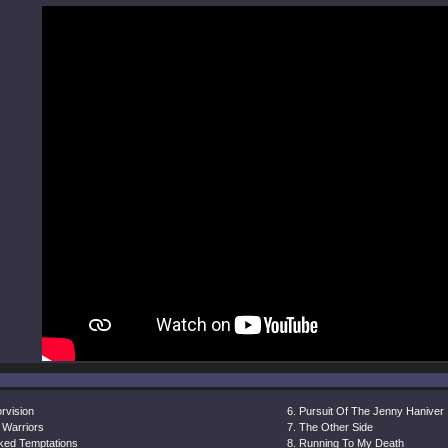
rvision
Pursuit Of The Jenny Haniver
 Warriors
The Other Side
ked Temptations
Running To My Death