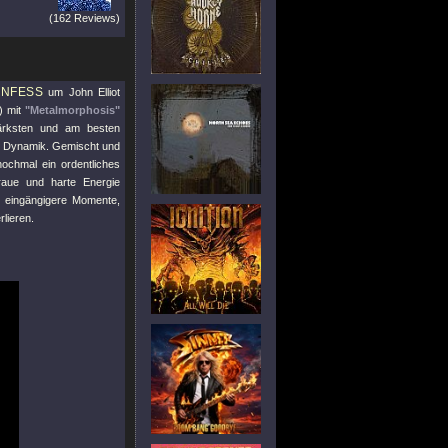
(162 Reviews)
NFESS
um John Elliot
) mit
"Metalmorphosis"
tärksten und am besten
en Dynamik. Gemischt und
ochmal ein ordentliches
 raue und harte Energie
nd eingängigere Momente,
lieren.