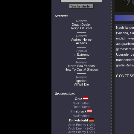
SiteNews
Review
Death Dealer
Nach lange
Reign Of Steel
(Vocals), S
Review
endlich wi
Audrey Horne
Achilles
ausgearbeit
gemastert 
Special
In Extremo
Upgrade ver
transportie
Review
große Refra
North Sea Echoes
How To Cast A Shadow
CONFES
Review
Ignition
All Will Die
Upcoming Live
Graz
Wolfmother
Rose Tattoo
Innsbruck
Wolfmother
Dinkelsbühl
Arch Enemy (+21)
Arch Enemy (+21)
Arch Enemy (+21)