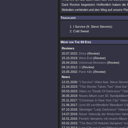
Dark Rocker begeistert. Hoffentlich haben die 
Melodien verbindet und den Weg auf unsere Platte
Trackliste
I Survive (ft. Steve Stevens)
Cold Sweat
Mehr von The 69 Eyes
Reviews
20.07.2022:
Drive
(
Review
)
15.10.2019:
West End
(
Review
)
26.04.2016:
Universal Monsters
(
Review
)
04.10.2012:
X
(
Review
)
15.05.2002:
Paris Kills
(
Review
)
News
12.01.2026:
"I Survive" Video feat. Steve Steve
21.04.2023:
"This Murder Takes Two" (feat Kat
03.03.2023:
Video zu "Death Of Darkness" Titel
30.05.2019:
Neues Album zum 30. Bandjubiläu
25.11.2017:
"Christmas In New York City" Video
21.06.2017:
Jyrki 69 veröffentlicht 'Bloodlust'-Cl
07.10.2016:
Stimmiger "Lady Darkness" Videocl
14.07.2016:
Neuer Videoclip der finnischen Vam
16.01.2016:
Finnish-Vampires mit neuem Album 
03.02.2015:
"The Best Of Helsinki Vampires" ko
17.10.2013:
Lyric-Clip zur "Lost Without Love" S