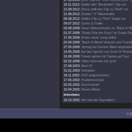
16.11.2012:
Stellen den "Borderline" Clip vor.
21.09.2012:
Elvira stellt den Clip zu "Red" vor.
21.08.2012:
Zweiter "X" Albumtrailer.
06.08.2012:
Stellen Clip zu "Red" Single vor.
09.07.2012:
Cover & Trailer
03.08.2009:
Neue Videovorboten zu "Back In Bl
01.07.2009:
"Dead Girls Are Easy" im Gratis D
17.06.2009:
Erster neuer song online
02.06.2009:
"Back In Blood" Artwork und Trackli
27.05.2009:
Vertrag bei Nuclear Blast eingeheim
14.05.2009:
Auf den Spuren von Guns N' Rose
15.08.2008:
Finnen gehen mit Tiamat auf Tour.
02.02.2008:
Video Interview mit Jyrki
27.08.2003:
Best Of
31.01.2003:
Nominiert
26.11.2002:
DVD aufgenommen
17.05.2002:
Positionsverlust
02.05.2002:
Durchstarter
10.04.2002:
Neues Album
Interviews
28.10.2002:
Wir sind die Daywalker!
© D