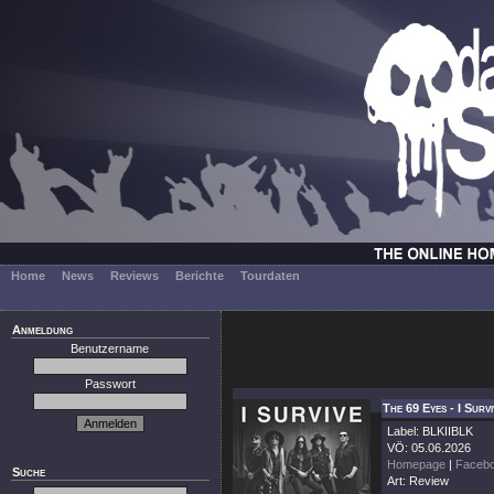
Home
News
Reviews
Berichte
Tourdaten
Anmeldung
Benutzername
Passwort
The 69 Eyes - I Surv
Label: BLKIIBLK
VÖ: 05.06.2026
Homepage
|
Faceb
Suche
Art: Review