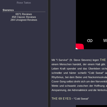
Rose Tattoo
Statistics
6971 Reviews
458 Classic Reviews
284 Unsigned Reviews
THE
Mit
"I Survive"
(ft. Steve Stevens) legen
einem Menschen handelt, der einem Halt gibt. 
Leben Kraft spendet und das Überleben sicher
schneller und härter schießt
"Cold Sweat"
au
Rhythmus, bei dem Beine und Nackenmuskulat
Cover-Song selbst dreht sich um den Nervenkit
Wette und schwankt zwischen der Hoffnung a
Anspannung, der Adrenalinkick und die Verlocku
THE 69 EYES
–
"Cold Sweat"