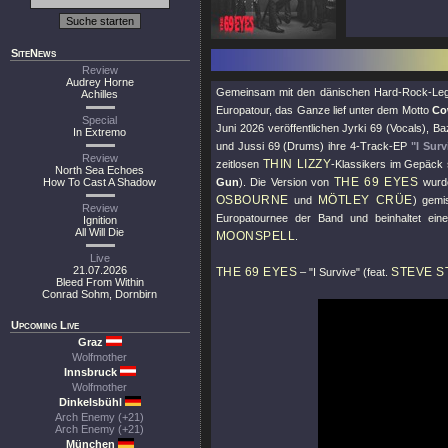
SiteNews
Review
Audrey Horne
Gemeinsam mit den dänischen Hard-Rock-L
Achilles
Europatour, das Ganze lief unter dem Motto
Co
Special
Juni 2026 veröffentlichen Jyrki 69 (Vocals), B
In Extremo
und Jussi 69 (Drums) ihre 4-Track-EP
"I Surv
Review
THIN LIZZY
zeitlosen
-Klassikers im Gepäck 
North Sea Echoes
THE 69 EYES
How To Cast A Shadow
Gun
). Die Version von
wurd
OSBOURNE
MÖTLEY CRÜE
und
) gemi
Review
Europatournee der Band und beinhaltet eine
Ignition
All Will Die
MOONSPELL
.
Live
21.07.2026
THE 69 EYES
STEVE S
–
"I Survive"
(feat.
Bleed From Within
Conrad Sohm, Dornbirn
Upcoming Live
Graz
Wolfmother
Innsbruck
Wolfmother
Dinkelsbühl
Arch Enemy (+21)
Arch Enemy (+21)
München