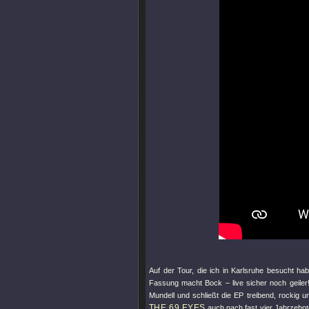
Auf der Tour, die ich in Karlsruhe besucht h
Fassung macht Bock – live sicher noch geiler
Mundell und schließt die EP treibend, rockig u
THE 69 EYES
auch nach fast vier Jahrzehnt