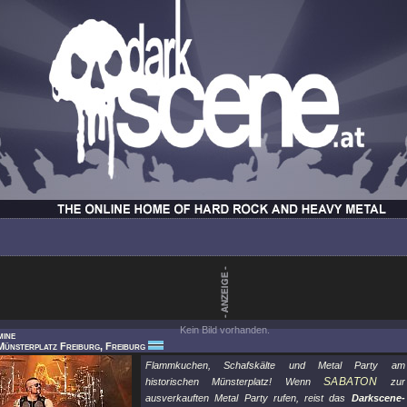
Kein Bild vorhanden.
mine
Münsterplatz Freiburg, Freiburg
Flammkuchen, Schafskälte und Metal Party am
SABATON
historischen Münsterplatz! Wenn
zur
ausverkauften Metal Party rufen, reist das
Darkscene-