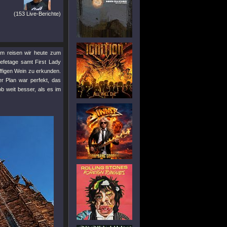
(153 Live-Berichte)
m reisen wir heute zum
hefetage samt First Lady
üffigen Wein zu erkunden.
r Plan war perfekt, das
b weit besser, als es im