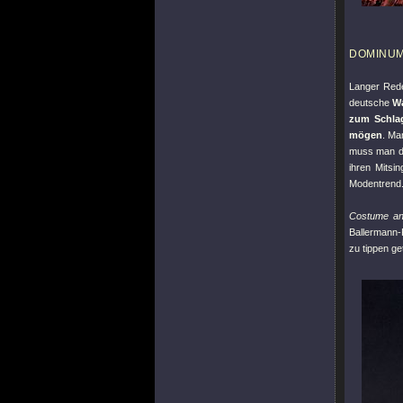
DOMINU
Langer Rede
deutsche
W
zum Schlag
mögen
. Ma
muss man de
ihren Mits
Modentrend
Costume an
Ballermann
zu tippen g