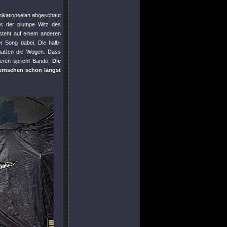
nikationselan abgeschaut
ss der plumpe Witz des
steht auf einem anderen
ter Song dabei. Die halb-
ermaßen die Wogen. Dass
eren spricht Bände.
Die
fernsehen schon längst