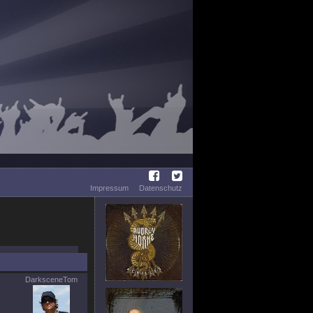
Impressum
Datenschutz
DarksceneTom