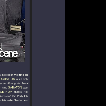
n, sie reden viel und sie
SABATON
e
auch nicht
erverblödung der Metal
SABATON
rn sind
aber
OMINUM
anders. Hier
kenstein
". Die Party tobt
ittlerweile überbordend