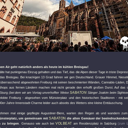
n Air geht natürlich anders als heute im kühlen Breisgau!
lte hat punktgenau Einzug gehalten und das Tief, das die Alpen dieser Tage in triste Depress
h das Breisgau. Bei knackigen 13 Grad fahren wir gen Deutschland. Grauer Himmel, Niesel
überraschend abgewohnten Freiburg mit seinen beschmierten Wänden, Cannabis-Läden, D
Shops aus fernen Ländern machen mal nicht gerade den erhofft großen Durst. Auf das 
SABATON
raßburg
(bei dem wir am Vortag unverhoffter Weise
Sänger Joakim beim Sightsee
lobte Freiburg - abgesehen vom Münsterplatz und den historischen Stadttoren - mit se
0er-Jahre-Innenstadt-Charme leider auch abseits des Wetters eine kleine Enttäuschung.
ehmen mal einige gepflegte Augustiner-Biere, warten den Regen ab und wandern zum a
SABATON
ünsterplatz, um gemeinsam mit
die alten Gemäuer der beeindruckenden,
VOLBEAT
 zu bringen
. Genauso wie auch bei
am Residenzplatz in Salzburg
(zum L