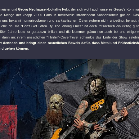
meister und
Georg Neuhauser
-lookalike Felix, der sich wohl auch unseres Georg‘s Kommu
 die Menge der knapp 7.000 Fans in mittlerweile strahlendem Sonnenschein gut an. Da
en uns bekannt humortrockenen und sarkastischen Österreichern nicht unbedingt behagt, 
siehe da, mit "
Don’t Get Bitten By The Wrong Ones
" ist doch tatsächlich ein richtig gu
80er Jahre Note ist geradezu brillant und die Nummer glättet nun auch bei uns einig
M
dann mit ihrem unsäglichen "
Thriller
"-Coverfrevel schamlos das Ende der Show zelebri
rt dennoch und bringt einen neuerlichen Beweis dafür, dass Metal und Frühstücks
nd gehen können.