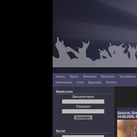
Home
News
Reviews
Berichte
Tourdaten
Interviews
Live
Specials
Archiv
Anmeldung
Benutzername
Passwort
Sabaton, Do
10.06.2026, 
Suche