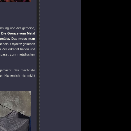
immung und der gemeine,
.
Die Grenze vom Metal
hmäler. Das muss man
ächeln. Objektiv gesehen
r Zeit erkannt haben und
 passt zum metallischen
emacht, das macht die
ren Namen ich mich nicht