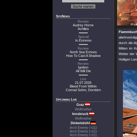
SiteNews
Review
Audrey Horne
Achilles
Flammkuche
Special
altehrwürdi
In Extremo
durch die id
Review
Mitten im K
North Sea Echoes
Wetter der 
How To Cast A Shadow
Heiligen Lan
Review
Ignition
All Will Die
Live
21.07.2026
Bleed From Within
Conrad Sohm, Dornbirn
Upcoming Live
Graz
Wolfmother
Innsbruck
Wolfmother
Dinkelsbühl
Arch Enemy (+21)
Arch Enemy (+21)
Arch Enemy (+21)