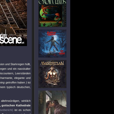
ion und Starkregen hüllt,
regen und ein nasskalter
iscountern, Leerständen
charmante, elegante und
ing getroffen haben )
ist
inem typisch deutschen,
ltehrwürdigen, wirklich
 gotischen Kathedrale
ivebericht)
ist es schon