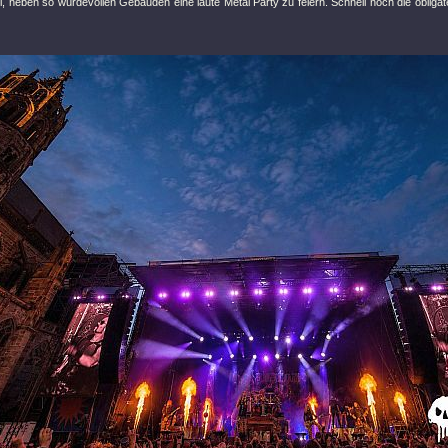
l, neben so würdevollen Gebäuden eine laute Metal Party zu feiern. Schnell noch die obligat