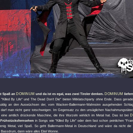
DOMINUM
DOMINUM
at Spaß an
und da ist es egal, was zwei Tiroler denken.
liefer
"Killed By Life"
und The Dead Don’t Die
" bieten Mitklatschparty ohne Ende. Dass gerad
uldig an den Auswüchsen der, vom Wacken-Ballermann-Wahnsinn ausgehenden Schlag
 darf man nicht ganz totschweigen. Im Gegensatz zu den unsäglichen Nachahmungstäte
D
eine amtlich drückende Maschine, die ihre Wurzeln wirklich im Metal hat. Das ist bei
s Frühstücksfernsehen
in Songs wie "
Killed By Life
" oder dem fast schon peinlichen "
Fran
nig Metal, viel Spaß. So geht Ballermann-Metal in Deutschland und wäre da nicht die m
assdrum, dann wäre alles Eitel Wonne.