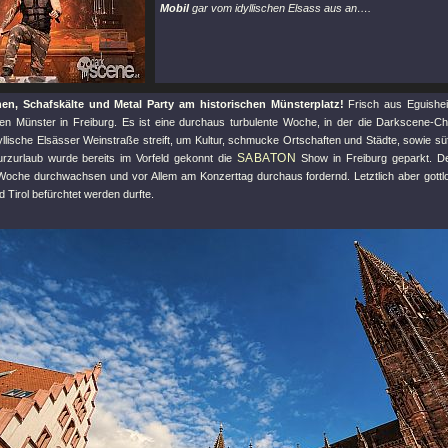
Mobil
gar vom idyllischen Elsass aus an….
n, Schafskälte und Metal Party am historischen Münsterplatz!
Frisch aus Eguishei
gen Münster in Freiburg. Es ist eine durchaus turbulente Woche, in der die Darkscene-C
yllische Elsässer Weinstraße streift, um Kultur, schmucke Ortschaften und Städte, sowie s
SABATON
urzurlaub wurde bereits im Vorfeld gekonnt die
Show in Freiburg geparkt. De
Woche durchwachsen und vor Allem am Konzerttag durchaus fordernd. Letztlich aber gottlo
d Tirol befürchtet werden durfte.