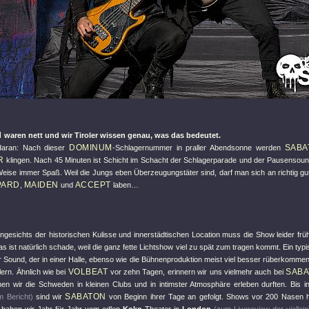
M
waren nett und wir Tiroler wissen genau, was das bedeutet.
DOMINUM
SABA
aran: Nach dieser
-Schlagernummer in praller Abendsonne werden
R
klingen. Nach 45 Minuten ist Schicht im Schacht der Schlagerparade und der Pausensou
eise immer Spaß. Weil die Jungs eben Überzeugungstäter sind, darf man sich an richtig g
PARD
MAIDEN
ACCEPT
,
und
laben…
Angesichts der historischen Kulisse und innerstädtischen Location muss die Show leider frü
s ist natürlich schade, weil die ganz fette Lichtshow viel zu spät zum tragen kommt. Ein ty
 Sound, der in einer Halle, ebenso wie die Bühnenproduktion meist viel besser rüberkommen
VOLBEAT
SAB
ern. Ähnlich wie bei
vor zehn Tagen, erinnern wir uns vielmehr auch bei
nen wir die Schweden in kleinen Clubs und in intimster Atmosphäre erleben durften. Bis in
SABATON
m Bericht)
sind wir
von Beginn ihrer Tage an gefolgt. Shows vor 200 Nasen h