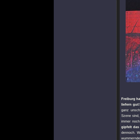
Freiburg h
liefern gut!
ganz unsch
Szene sind,
immer noch 
gipfelt da
dennoch. We
wummernde B