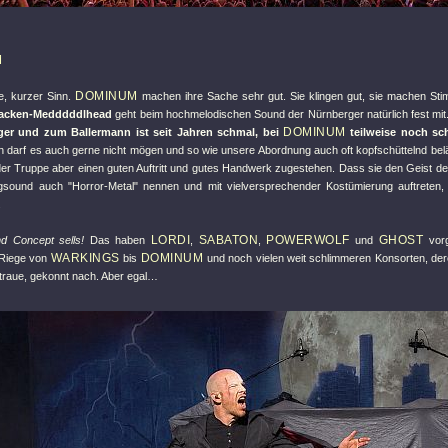
M
DOMINUM
, kurzer Sinn.
machen ihre Sache sehr gut. Sie klingen gut, sie machen St
acken-Medddddlhead
geht beim hochmelodischen Sound der Nürnberger natürlich fest mit
DOMINUM
er und zum Ballermann ist seit Jahren schmal, bei
teilweise noch sc
n darf es auch gerne nicht mögen und so wie unsere Abordnung auch oft kopfschüttelnd bel
r Truppe aber einen guten Auftritt und gutes Handwerk zugestehen. Dass sie den Geist de
ingsound auch
"Horror-Metal"
nennen und mit vielversprechender Kostümierung auftreten,
.
LORDI
SABATON
POWERWOLF
GHOST
d Concept sells!
Das haben
,
,
und
vorg
WARKINGS
DOMINUM
-Riege von
bis
und noch vielen weit schlimmeren Konsorten, de
etraue, gekonnt nach. Aber egal…