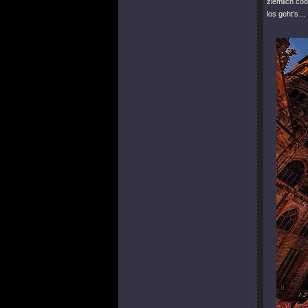
ziemlich coo
los geht’s…