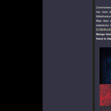
Zeremonien
hat, heizt
Mittelfrank
Blatt. Aber 
balladeske 
DOMINU
Menge feie
Hand in Ha