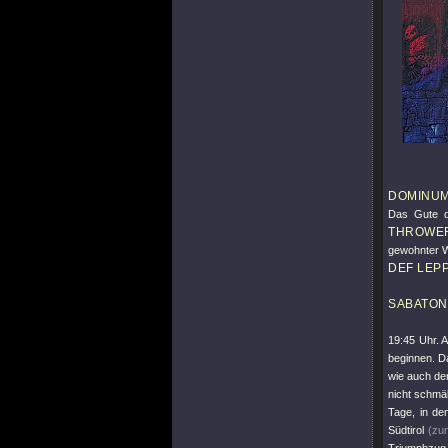
DOMINU
Das Gute d
THROWE
gewohnter W
DEF LEP
SABATON
19:45 Uhr. 
beginnen. Da
wie auch der
nicht schmäl
Tage, in de
Südtirol
(zu