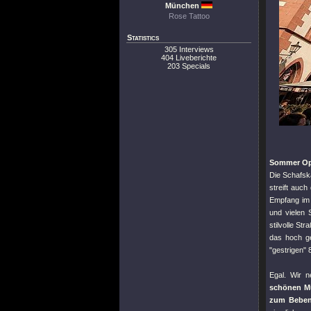
München
Rose Tattoo
Statistics
305 Interviews
404 Liveberichte
203 Specials
Sommer Ope
Die Schafskä
streift auc
Empfang im 
und vielen 
stilvolle St
das hoch ge
"gestrigen"
8
Egal. Wir n
schönen M
zum Beben