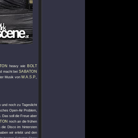
TON
BOLT
heavy wie
SABATON
nd macht bei
W.A.S.P.
uter Musik von
,
h und noch zu Tageslicht
pisches Open-Air Problem,
. Das soll die Freue aber
ATON
noch an die frühen
 die Disco im hintersten
aben wir erlebt und den