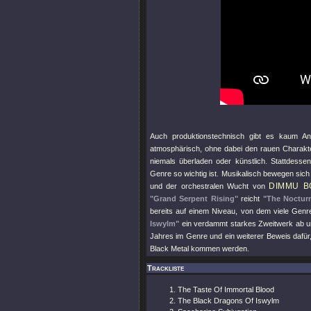
Auch produktionstechnisch gibt es kaum An
atmosphärisch, ohne dabei den rauen Charakter
niemals überladen oder künstlich. Stattdess
Genre so wichtig ist. Musikalisch bewegen sic
DIMMU B
und der orchestralen Wucht von
"Grand Serpent Rising"
reicht
"The Noctur
bereits auf einem Niveau, von dem viele Gen
Iswylm"
ein verdammt starkes Zweitwerk ab und
Jahres im Genre und ein weiterer Beweis dafü
Black Metal kommen werden.
Trackliste
The Taste Of Immortal Blood
The Black Dragons Of Iswylm