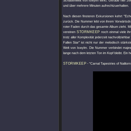
Schattenwelt von Iswylm wirkt. Gerade hier zei
und über mehrere Minuten aufrechtzuerhalten.
Nach diesen finsteren Exkursionen kehrt
"Ech
zurück. Die Nummer lebt von ihrem Vorwärtsdra
roter Faden durch das gesamte Album zieht. M
STORMKEEP
vereinen
noch einmal viele ihr
trotz aller Komplexität jederzeit nachvollziehba
Fallen Star"
ist nicht nur der melodisch stärks
Welt von Iswylm. Die Nummer verbindet majest
lange nach dem letzten Ton im Kopf bleibt. Ein 
STORMKEEP
-
"Carnal Tapestries of Nailtor