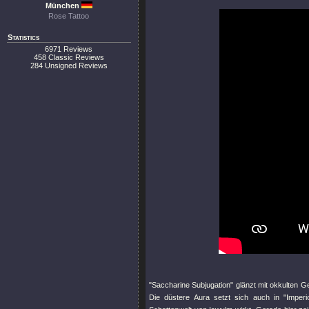
München
Rose Tattoo
Statistics
6971 Reviews
458 Classic Reviews
284 Unsigned Reviews
"Saccharine Subjugation"
glänzt mit okkulten G
Die düstere Aura setzt sich auch in
"Imper