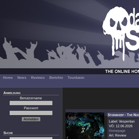
Home
News
Reviews
Berichte
Tourdaten
Anmeldung
Benutzername
Passwort
Stormkeep - The No
Label: Vesperitan
VÖ: 12.06.2026
Homepage
Suche
Art: Review