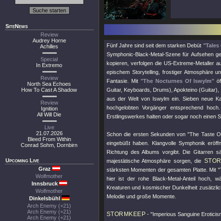
SiteNews
Review
Audrey Horne
Fünf Jahre sind seit dem starken Debüt
"Tales
Achilles
Symphonic-Black-Metal-Szene für Aufsehen ge
Special
kopieren, verfolgen die US-Extreme-Metaller au
In Extremo
epischem Storytelling, frostiger Atmosphäre u
Review
Fantasie. Mit
"The Nocturnes Of Iswylm"
öf
North Sea Echoes
How To Cast A Shadow
Guitar, Keyboards, Drums), Apokteino (Guitar)
aus der Welt von Iswylm ein. Sieben neue Ka
Review
hochgelobten Vorgänger entsprechend hoch.
Ignition
All Will Die
Erstlingswerkes halten oder sogar noch einen S
Live
21.07.2026
Schon die ersten Sekunden von
"The Taste O
Bleed From Within
eingebüßt haben. Klangvolle Symphonik eröff
Conrad Sohm, Dornbirn
Richtung des Albums vorgibt. Die Gitarren s
Upcoming Live
STO
majestätische Atmosphäre sorgen, die
Graz
stärksten Momenten der gesamten Platte. Mit
"
Wolfmother
hier ist der rohe Black-Metal-Anteil hoch,
Innsbruck
Kreaturen und kosmischer Dunkelheit zusätzlich
Wolfmother
Melodie und große Momente.
Dinkelsbühl
Arch Enemy (+21)
Arch Enemy (+21)
STORMKEEP
-
"Imperious Sanguine Eroticis
Arch Enemy (+21)