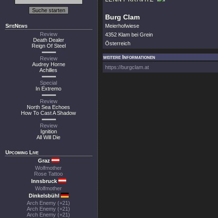
Burg Clam
SiteNews
Meierhofwiese
Review
4352 Klam bei Grein
Death Dealer
Österreich
Reign Of Steel
weitere Informationen
Review
Audrey Horne
https://burgclam.at
Achilles
Special
In Extremo
Review
North Sea Echoes
How To Cast A Shadow
Review
Ignition
All Will Die
Upcoming Live
Graz
Wolfmother
Rose Tattoo
Innsbruck
Wolfmother
Dinkelsbühl
Arch Enemy (+21)
Arch Enemy (+21)
Arch Enemy (+21)